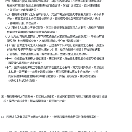
    （六）各機關在當年度發現帳列錯誤者，可自行辦理註銷；在以後年度始發現錯誤者，

          應檢同有關證件報經主管機關核轉審計處審核，俟審計處核定後，據以辦理註銷

          ，並通知主計處及財政局。

    （七）各機關尚未執行之保留釋股收入，其因市場因素或臺北市議會決議等，致不再執

          行者，應專案報經本府同意後辦理註銷。實際釋股價格與預算編列價格間之差額

          ，各機關得自行辦理註銷。

    （八）釋股收入以外之專案保留款，其因計畫變更無繼續保留之必要者，應檢同有關證

          件報經主管機關核轉本府同意後辦理註銷。

    （九）因執行釋股政府持股比率下降或被投資事業實際盈餘較預算數減少，導致政府獲

          配股息紅利較預算減少者，各機關得就減少部分自行辦理註銷。

    （十）審計處修正增列之收入保留數，已屆滿四年尚未執行而有註銷之必要者，應查明

          催繳程序及是否已盡善良管理人應有之注意，檢同有關證件報經主管機關核轉審

          計處審核，俟審計處核定後，據以辦理註銷，並通知主計處及財政局。

    （十一）各機關依法取得之債權憑證，其註銷作業，應依臺北市政府各機關學校債權憑

            證管理作業要點之規定辦理。

    （十二）因債權憑證未能全額獲償而有辦理註銷之必要時，或其他特殊情形，無法依照

            本點第一款至第十一款規定辦理註銷者，應依照審計法第五十八條規定，並檢

            同有關證件報經主管機關核轉審計處審核，俟審計處核定後，據以辦理註銷，

三、各機關帳列之存貨部分，有註銷之必要者，應檢同有關證件報經主管機關核轉審計處審
