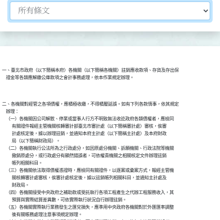
切換選擇法規資訊內容
一、臺北市政府（以下簡稱本府）各機關（以下簡稱各機關）註銷應收款項、存貨及存出保

二、各機關對經管之各項債權，應積極收繳，不得積壓延誤。如有下列各款情事，依其規定

    辦理：

    （一）各機關因公司解散、停業或當事人行方不明致無法收訖政府各類債權者，應檢同

          有關證件報經主管機關核轉審計部臺北市審計處（以下簡稱審計處）審核，俟審

          計處核定後，據以辦理註銷，並通知本府主計處（以下簡稱主計處）及本府財政

          局（以下簡稱財政局）。

    （二）各機關執行公法所為之行政處分，如因原處分機關、訴願機關、行政法院等機關

          撤銷原處分，或行政處分有顯然錯誤者，可依權責機關之相關核定文件辦理註銷

          帳列相關科目。

    （三）各機關依法取得債權憑證時，應檢同有關證件，以逐案或彙案方式，報經主管機

          關核轉審計處審核，俟審計處核定後，據以註銷帳列相關科目，並通知主計處及

          財政局。

    （四）各機關接受中央政府之補助款或受託執行各項工程產生之代辦工程服務收入，其

          預算與實際結算差異數，可依實際執行狀況自行辦理註銷。

    （五）各機關實際執行業務發生之匯兌損失，應準用中央政府各機關對於外匯匯率調整

          後有關帳務處理注意事項規定辦理。
