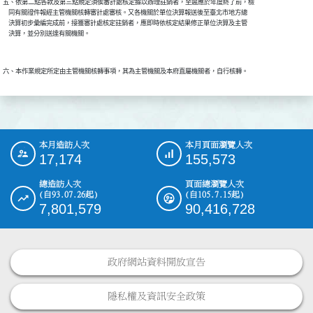
五、依第二點各款及第三點規定須俟審計處核定據以辦理註銷者，至遲應於年度終了前，檢

    同有關證件報經主管機關核轉審計處審核。又各機關於單位決算報送後至臺北市地方總

    決算初步彙編完成前，接獲審計處核定註銷者，應即時依核定結果修正單位決算及主管

本月造訪人次
本月頁面瀏覽人次
:::
17,174
155,573
總造訪人次
頁面總瀏覽人次
(自93.07.26起)
(自105.7.15起)
7,801,579
90,416,728
政府網站資料開放宣告
隱私權及資訊安全政策