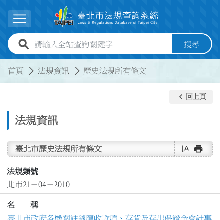
跳到主要內容
展開選單
全站查詢關鍵字欄位
搜尋
:::
:::
首頁
法規資訊
歷史法規所有條文
keyboard_arrow_left
回上頁
法規資訊
text_rotate_vertical
print
臺北市歷史法規所有條文
法規類號
北市21－04－2010
名 稱
臺北市政府各機關註銷應收款項、存貨及存出保證金會計事