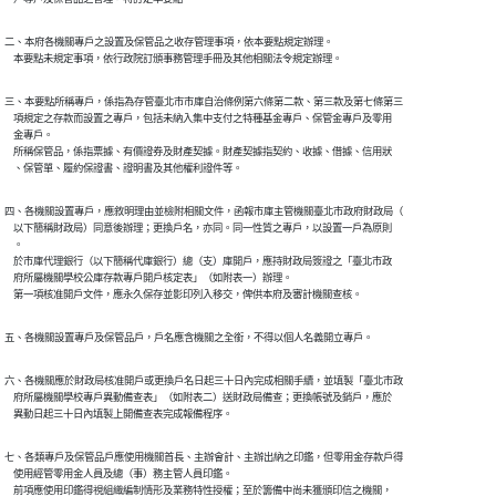
二、本府各機關專戶之設置及保管品之收存管理事項，依本要點規定辦理。

    本要點未規定事項，依行政院訂頒事務管理手冊及其他相關法令規定辦理。
三、本要點所稱專戶，係指為存管臺北市市庫自治條例第六條第二款、第三款及第七條第三

    項規定之存款而設置之專戶，包括未納入集中支付之特種基金專戶、保管金專戶及零用

    金專戶。

    所稱保管品，係指票據、有價證券及財產契據。財產契據指契約、收據、借據、信用狀

    、保管單、履約保證書、證明書及其他權利證件等。
四、各機關設置專戶，應敘明理由並檢附相關文件，函報市庫主管機關臺北市政府財政局（

    以下簡稱財政局）同意後辦理；更換戶名，亦同。同一性質之專戶，以設置一戶為原則

    。

    於市庫代理銀行（以下簡稱代庫銀行）總（支）庫開戶，應持財政局簽證之「臺北市政

    府所屬機關學校公庫存款專戶開戶核定表」（如附表一）辦理。

    第一項核准開戶文件，應永久保存並影印列入移交，俾供本府及審計機關查核。
五、各機關設置專戶及保管品戶，戶名應含機關之全銜，不得以個人名義開立專戶。
六、各機關應於財政局核准開戶或更換戶名日起三十日內完成相關手續，並填製「臺北市政

    府所屬機關學校專戶異動備查表」（如附表二）送財政局備查；更換帳號及銷戶，應於

    異動日起三十日內填製上開備查表完成報備程序。
七、各類專戶及保管品戶應使用機關首長、主辦會計、主辦出納之印鑑，但零用金存款戶得

    使用經管零用金人員及總（事）務主管人員印鑑。

    前項應使用印鑑得視組織編制情形及業務特性授權；至於籌備中尚未獲頒印信之機關，
