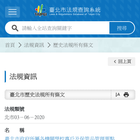
跳到主要內容
展開選單
全站查詢關鍵字欄位
搜尋
:::
:::
首頁
法規資訊
歷史法規所有條文
keyboard_arrow_left
回上頁
法規資訊
text_rotate_vertical
print
臺北市歷史法規所有條文
法規類號
北市03－06－2020
名 稱
臺北市政府所屬各機關學校專戶及保管品管理要點