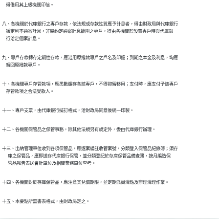
    得借用其上級機關印信。
八、各機關於代庫銀行之專戶存款，依法規或存款性質應予計息者，得由財政局與代庫銀行

    議定利率通案計息，非屬約定通案計息範圍之專戶，得由各機關於設置專戶時與代庫銀

    行洽定個案計息。
九、專戶存款轉存定期性存款，應沿用原撥款專戶之戶名及印鑑；到期之本金及利息，均應

    轉回原撥款專戶。
十、各機關專戶存管款項，應悉數繳存各該專戶，不得抑留移用；支付時，應支付予該專戶

    存管款項之合法受款人。
十一、專戶支票，由代庫銀行擬訂格式，洽財政局同意後統一印製。
十二、各機關保管品之保管事務，除其他法規另有規定外，委由代庫銀行辦理。
十三、出納管理單位收到各項保管品，應逐案編註收管案號，分類登入保管品紀錄簿；須存

      庫之保管品，應即送存代庫銀行保管，並分類登記於存庫保管品備查簿，按月編造保

      管品報告表送會計單位及相關業務單位查考。
十四、各機關對於存庫保管品，應注意其兌償期限，並定期派員清點及辦理清理作業。
十五、本要點所需書表格式，由財政局定之。