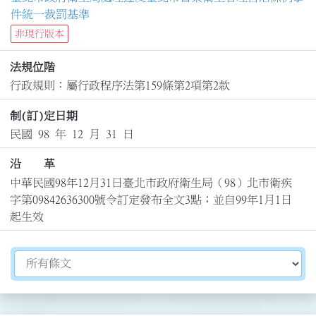
件統一裁罰基準
非現行版本
法規位階
行政規則：屬行政程序法第159條第2項第2款
制(訂)定日期
民國 98 年 12 月 31 日
沿 革
中華民國98年12月31日臺北市政府衛生局（98）北市衛疾
字第09842636300號令訂定發布全文3點；並自99年1月1日
起生效
切換選擇法規資訊內容