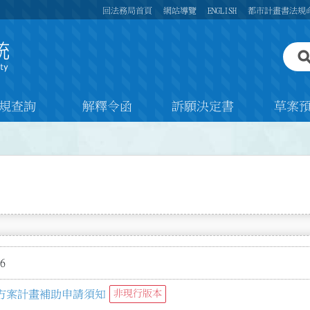
回法務局首頁
網站導覽
ENGLISH
都市計畫書法規
規查詢
解釋令函
訴願決定書
草案
6
方案計畫補助申請須知
非現行版本