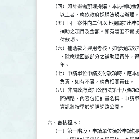
    （四）如計畫需辦理採購，本局補助
          以上者，應依政府採購法規定辦理。
    （五）同一案件向二個以上機關提出
          補助之項目及金額。如有隱
          付款項。

    （六）補助款之運用考核，如發現成
          ，除應繳回該部分之補助經
          年。

    （七）申請單位申請支付款項時，應
          負責，如有不實，應負相關責任。

    （八）非屬政府資訊公開法第十八條
          際網路，內容包括計畫名稱
          資訊將按季於網際網路公開。
六、審核程序：

    （一）第一階段，申請單位須於申請