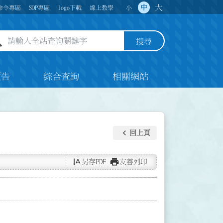
大
中
命令專區
SOP專區
logo下載
線上教學
小
全站查詢關鍵字欄位
搜尋
預告
綜合查詢
相關網站
keyboard_arrow_left
回上頁
text_rotate_vertical
print
另存PDF
友善列印