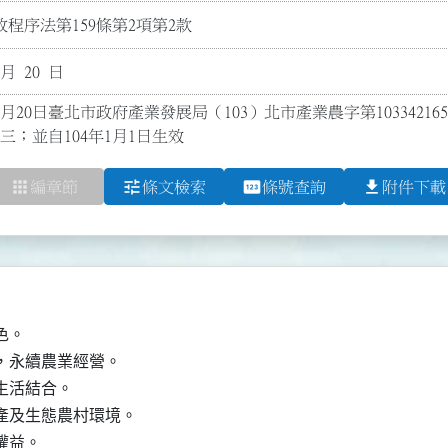
程序法第159條第2項第2款
 月 20 日
1月20日臺北市政府產業發展局（103）北市產業農字第10334216
三；並自104年1月1日生效
apps
tune
pin
file_download
編章節
條文檢索
條號查詢
附件下載
。

，永續農業經營。

生活結合。

產及生態農村環境。

權益。
