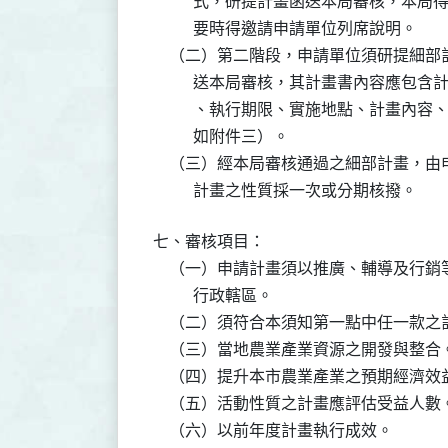
          式，研提計畫函送本局審核
          要時得邀請申請單位列席說明。

    （二）第二階段，申請單位須研提細部計
          送本局審核，其計畫書內容
          、執行期限、實施地點、計
          如附件三）。

    （三）經本局審核通過之細部計畫，
          計畫之性質採一次或分期核撥。
七、審核項目：

    （一）申請計畫須以推廣、輔導及行
          行政轄區。

    （二）須符合本須知第一點中任一款之
    （三）當地農業產業資源之開發與整合。
    （四）提升本市農業產業之預期經濟效益
    （五）活動性質之計畫應評估受益人數。
    （六）以前年度計畫執行成效。
