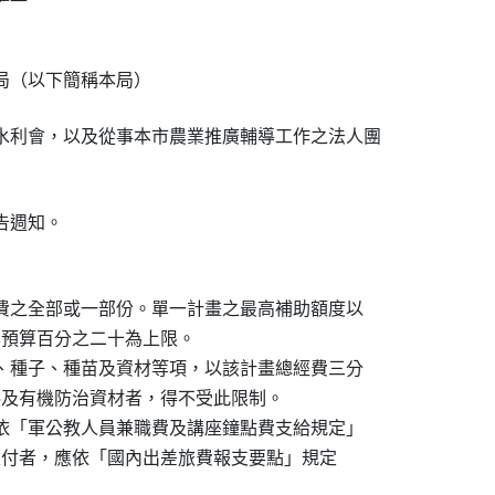
局（以下簡稱本局）
水利會，以及從事本市農業推廣輔導工作之法人團

告週知。
經費之全部或一部份。單一計畫之最高補助額度以

興方案預算百分之二十為上限。

料、種子、種苗及資材等項，以該計畫總經費三分

有機肥料及有機防治資材者，得不受此限制。

應依「軍公教人員兼職費及講座鐘點費支給規定」

補助款支付者，應依「國內出差旅費報支要點」規定
