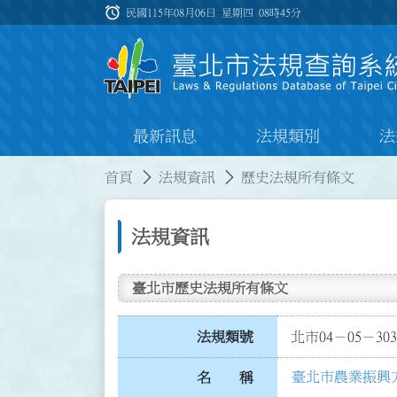
跳到主要內容
alarm
:::
民國115年08月06日 星期四
08時45分
最新訊息
法規類別
法
:::
:::
首頁
法規資訊
歷史法規所有條文
法規資訊
臺北市歷史法規所有條文
法規類號
北市04－05－303
臺北市農業振興
名 稱