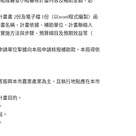
，本局得組成審查小組審核計畫內容及補助金額，必

畫書 2份及電子檔 1份（以word程式編製）函

應包含計畫名稱、計畫依據、補助單位、計畫聯絡人

畫內容、實施方法與步驟、預算細目及預期效益等（

由申請單位掣據向本局申請核撥補助款，本局得依

銷等振興本市農業產業為主，且執行地點應在本市

計畫目的。



。


