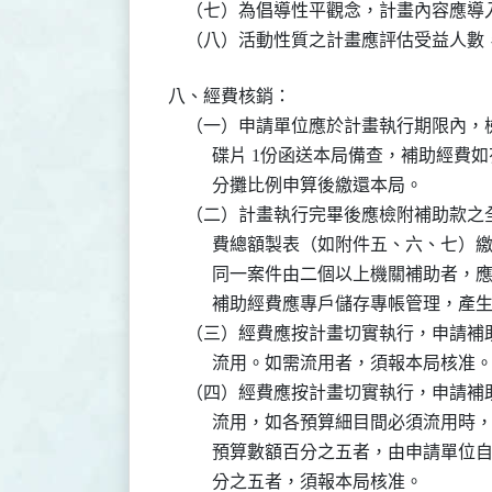
    （七）為倡導性平觀念，計畫內容應
    （八）活動性質之計畫應評估受益人
八、經費核銷：

    （一）申請單位應於計畫執行期限內
          碟片 1份函送本局備查，補
          分攤比例申算後繳還本局。

    （二）計畫執行完畢後應檢附補助款
          費總額製表（如附件五、六
          同一案件由二個以上機關補
          補助經費應專戶儲存專帳管
    （三）經費應按計畫切實執行，申請
          流用。如需流用者，須報本局核准。
    （四）經費應按計畫切實執行，申請
          流用，如各預算細目間必須
          預算數額百分之五者，由申
          分之五者，須報本局核准。
