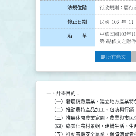
法規位階
行政規則：屬行政
修正日期
民國 103 年 11
中華民國103年1
沿 革
第6點條文之附件
subject
所有條文
一、計畫目的：

    （一）發展精緻農業，建立地方產業特色
    （二）推動農特產品加工、包裝與行銷
    （三）推展休閒農業家園，農業與市民
    （四）綠美化農村景觀，建構生活、生
    （五）推動有機安全農業，保障消費者