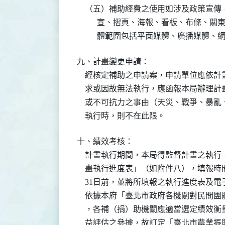
    （五）補助經費之使用如涉及政策宣傳
          宣、摺頁、海報、看板、布
          體範圍包括平面媒體、廣播媒
九、計畫變更申請：

    經核定補助之申請案，申請單位應依
    求或因故無法執行，應函報本局辦理
    或不可抗力之事由（天災、戰爭、暴
    執行時，則不在此限。
十、績效考核：

    計畫執行期間，本局得監督計畫之執
    畫執行進度表」（如附件八），填報時間分
    31日前，並將所填報之執行進度表及電
    依據本府「臺北市政府各機關對民間
    ，各補（捐）助機關應適當選定績效
    益評估之參據，故訂定「臺北市農業