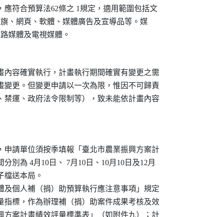
，應符合預算法62條之 1規定，適用範圍包括文

條、關東旗、網頁、軟體、媒體廣告及宣導品等。媒

體、網路媒體及電視媒體。
計畫內容確實執行，計畫執行期間確實有變更之需

計畫變更。但變更申請以一次為限，惟因不可歸責

亂、禁運、政府法令限制等），致未能依計畫內容

行，申請單位須按季填報「臺北市農業振興方案計

別為 4月10日、 7月10日、10月10日及12月

子檔送本局。

團體及個人補（捐）助預算執行應注意事項」規定

衡量指標，作為辦理補（捐）助案件成果考核及效

振興方案計畫績效評量標準表」（如附件九）；計
