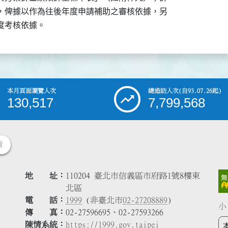
分，俾據以作為往後年度申請補助之審核依據，另

年度考核依據。
本月頁面瀏覽人次
總造訪人次
(自93.07.26起)
130,517
7,799,568
策
地 址
110204 臺北市信義區市府路1號8樓東
北區
電 話
1999
(非臺北市
02-27208889
)
小
傳 真
02-27596695、02-27593266
陳情系統
https://1999.gov.taipei