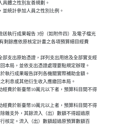
導入具體之性別友善規劃。

數，並統計參加人員之性別比例。
，檢送執行成果報告 3份（如附件四）及電子檔光

助經費如有剩餘應依原核定計畫之各項預算細目經費

之全部支出原始憑證，詳列支出用途及全部實支經

、七）繳回本局，並依支出憑證處理要點規定辦理。

助者，應於執行成果報告詳列各機關實際補助金額。

理，產生之利息或其他衍生收入應繳回本局。

補助經費於新臺幣10萬元以下者，預算科目間不得



補助經費於新臺幣10萬元以上者，預算科目間不得

流用時，除雜支外，其餘流入（出）數額不得超過原

請單位自行核定。流入（出）數額超過原預算數額百
