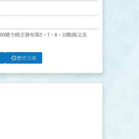
500號令修正發布第5、7、8、10點條文及
history
歷史沿革