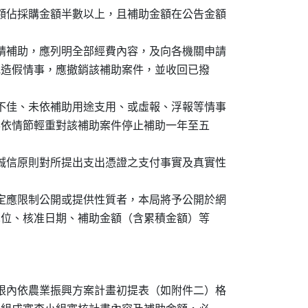
金額佔採購金額半數以上，且補助金額在公告金額



申請補助，應列明全部經費內容，及向各機關申請

匿不實或造假情事，應撤銷該補助案件，並收回已撥

效不佳、未依補助用途支用、或虛報、浮報等情事

費外，得依情節輕重對該補助案件停止補助一年至五

本誠信原則對所提出支出憑證之支付事實及真實性

規定應限制公開或提供性質者，本局將予公開於網

、申請單位、核准日期、補助金額（含累積金額）等

期限內依農業振興方案計畫初提表（如附件二）格
