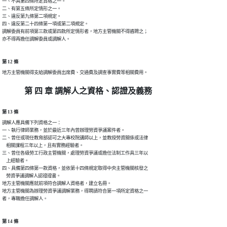
一、不具第四條所定資格之一。

二、有第五條所定情形之一。

三、違反第九條第二項規定。

四、違反第二十四條第一項或第二項規定。

調解委員有前項第三款或第四款所定情形者，地方主管機關不得遴聘之；

亦不得再擔任調解委員或調解人。
第 12 條
地方主管機關得支給調解委員出席費、交通費及調查事實費等相關費用。
第 四 章 調解人之資格、認證及義務
第 13 條
調解人應具備下列資格之一：

一、執行律師業務，並於最近三年內曾辦理勞資爭議案件者。

二、曾任或現任教育部認可之大專校院講師以上，並教授勞資關係或法律

    相關課程三年以上，且有實務經驗者。

三、曾任各級勞工行政主管機關，處理勞資爭議或擔任法制工作具三年以

    上經驗者。

四、具備第四條第一款資格，並依第十四條規定取得中央主管機關核發之

    勞資爭議調解人認證證書。

地方主管機關應就前項符合調解人資格者，建立名冊。

地方主管機關為辦理勞資爭議調解業務，得聘請符合第一項所定資格之一

者，專職擔任調解人。
第 14 條