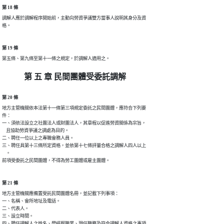
第 18 條
調解人應於調解程序開始前，主動向勞資爭議雙方當事人說明其身分及資

格。
第 19 條
第五條、第九條至第十一條之規定，於調解人適用之。
第 五 章 民間團體受委託調解
第 20 條
地方主管機關依本法第十一條第三項規定委託之民間團體，應符合下列要

件：

一、須依法設立之社團法人或財團法人，其章程以促進勞資關係為宗旨，

    且協助勞資爭議之調處為目的。

二、聘任一位以上之專職會務人員。

三、聘任具第十三條所定資格，並依第十七條評量合格之調解人四人以上

    。

前項受委託之民間團體，不得為勞工團體或雇主團體。
第 21 條
地方主管機關應備置受託民間團體名冊，並記載下列事項：

一、名稱、會所地址及電話。

二、代表人。

三、設立時間。

四、聘任調解人之姓名、學經歷職業、現任職務及符合調解人資格之事項
