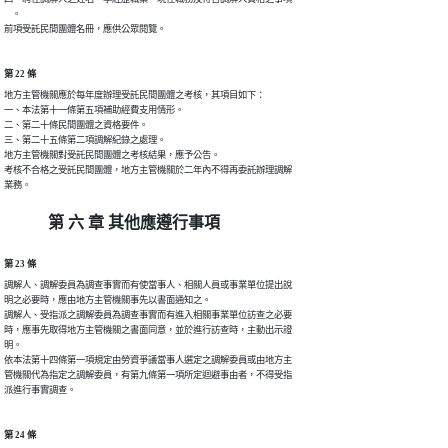
    。

前項受託民間團體名冊，應供公眾閱覽。
第 22 條
地方主管機關應於每年度辦理受託民間團體之考核，其項目如下：

一、本法第十一條第五項補助經費支用情形。

二、第二十條民間團體之資格要件。

三、第二十五條第二項調解紀錄之處理。

地方主管機關對受託民間團體之考核結果，應予公告。

考核不合格之受託民間團體，地方主管機關於二年內不得再委託辦理調解

業務。
第 六 章 其他應遵行事項
第 23 條
調解人、調解委員為調查事實而有使當事人、相關人員或事業單位提出說

明之必要時，應由地方主管機關事先以書面通知之。

調解人、受指派之調解委員為調查事實而有進入相關事業單位訪查之必要

時，應事先取得地方主管機關之書面同意，並於進行訪查時，主動出示證

明。

依本法第十四條第一項規定由勞資爭議當事人選定之調解委員或由地方主

管機關代為指定之調解委員，有第九條第一項所定迴避事由者，不得受指

派進行事實調查。
第 24 條