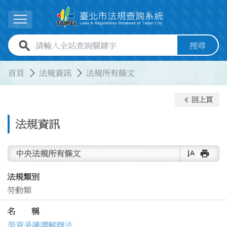
跳到主要內容
展開選單
全站查詢關鍵字欄位
搜尋
:::
:::
首頁
法規資訊
法規所有條文
keyboard_arrow_left
回上頁
法規資訊
text_rotate_vertical
print
中央法規所有條文
法規類別
勞動類
名 稱
勞資爭議調解辦法