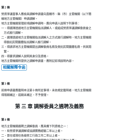
第 2 條
勞資爭議當事人應檢具調解申請書向直轄市、縣（市）主管機關（以下簡

稱地方主管機關）申請調解。

地方主管機關受理前項調解申請時，應向申請人說明下列事項：

一、得選擇透過地方主管機關指派調解人，或組成勞資爭議調解委員會之

    方式進行調解。

二、選擇透過地方主管機關指派調解人之方式進行調解時，地方主管機關

    得委託民間團體指派調解人進行調解。

三、得請求地方主管機關提出調解委員名冊及受託民間團體名冊，供其閱

    覽。

四、得要求調解人說明其身分及資格。

地方主管機關所提供之調解申請書，應附記前項說明內容。
相關解釋令函
第 3 條
前條申請書應載明本法第十條所定事項，未依規定載明者，地方主管機關

得限期補正，屆期未補正，不予受理。
第 三 章 調解委員之遴聘及義務
第 4 條
地方主管機關遴聘之調解委員，應具備下列資格之一：

一、有勞資爭議調解或協調實務經驗二年以上者。

二、曾任或現任各級勞工行政工作二年以上者。
