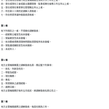
三、曾任或現任各級行政主管機關擔任法制工作二年以上者。

四、曾任或現任工會或雇主團體理事、監事或專任會務工作五年以上者。

五、曾任或現任事業單位管理職五年以上者。

六、符合第十三條所定調解人資格者。

七、符合勞資爭議仲裁委員資格者。
第 5 條
有下列情形之一者，不得擔任調解委員：

一、經褫奪公權宣告尚未復權。

二、受破產宣告尚未復權。

三、依消費者債務清理條例開始清算程序尚未復權。

四、受監護或輔助宣告尚未撤銷。

五、未成年人。
第 6 條
地方主管機關備置之調解委員名冊，應記載下列事項：

一、姓名、年齡及性別。

二、學歷及經歷。

三、現任職務。

四、專長。

五、勞資關係之處理經驗。

六、遴聘日期。

地方主管機關應於每年五月底前，將調解委員名冊公告之。
第 7 條
地方主管機關遴聘之調解委員，每屆任期為三年。
