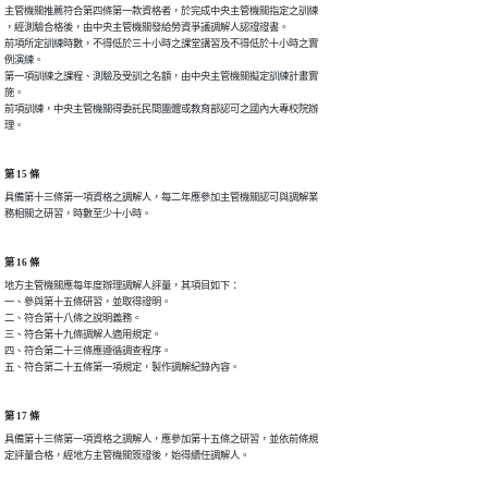
主管機關推薦符合第四條第一款資格者，於完成中央主管機關指定之訓練

，經測驗合格後，由中央主管機關發給勞資爭議調解人認證證書。

前項所定訓練時數，不得低於三十小時之課堂講習及不得低於十小時之實

例演練。

第一項訓練之課程、測驗及受訓之名額，由中央主管機關擬定訓練計畫實

施。

前項訓練，中央主管機關得委託民間團體或教育部認可之國內大專校院辦

理。
第 15 條
具備第十三條第一項資格之調解人，每二年應參加主管機關認可與調解業

務相關之研習，時數至少十小時。
第 16 條
地方主管機關應每年度辦理調解人評量，其項目如下：

一、參與第十五條研習，並取得證明。

二、符合第十八條之說明義務。

三、符合第十九條調解人適用規定。

四、符合第二十三條應遵循調查程序。

五、符合第二十五條第一項規定，製作調解紀錄內容。
第 17 條
具備第十三條第一項資格之調解人，應參加第十五條之研習，並依前條規

定評量合格，經地方主管機關簽證後，始得續任調解人。