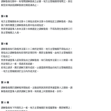
調解委員任期中，有增聘調解委員之必要，地方主管機關得增聘之，其任

期至前項該屆調解委員任期屆滿為止。
第 8 條
地方主管機關依本法第十三條指派或本法第十四條指定之調解委員，須由

第六條所備置之調解委員名冊中指派或指定。

勞資爭議當事人依本法第十四條選定之調解委員，不得為現任各級勞工行

政主管機關之人員。
第 9 條
調解委員有行政程序法第三十二條所定情形，地方主管機關不得指派之。

受指派之調解委員有前項所定情形時，應即主動陳報，由地方主管機關另

行指派之。

勞資爭議當事人認為受指派之調解委員，有行政程序法第三十三條第一項

所定情形之一者，得請求其迴避。

前項之請求，應於調解方案作成前，以書面敘明理由向地方主管機關提出

，地方主管機關須於五日內作成決定。
第 10 條
調解委員應於調解程序開始前，主動說明其與勞資爭議當事人之關係。調

解委員就當事人請求調解之事項，有財產上利害關係者，亦同。
第 11 條
調解委員有下列情形之一者，地方主管機關於查證屬實後，應即解聘之：
