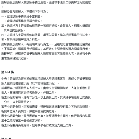
調解委員及調解人就調解事務之處理，應遵守本法第二章調解之相關規定

。

調解委員及調解人，不得有下列行為：

一、處理調解事務收受不當利益。

二、處理調解事務使用暴力脅迫。

三、未經地方主管機關依前條第一項規定通知，命當事人、相關人員或事

    業單位提出說明。

四、未經地方主管機關依前條第二項事先同意，進入相關事業單位訪查。

五、其他違反調解倫理之行為。

調解委員及調解人，有前項所定行為之一，且經地方主管機關查證屬實者

，不得再擔任調解委員或調解人；其經地方主管機關遴聘為調解委員者，

應即解聘，已取得勞資爭議調解人認證證書而其情節重大者，應通報中央

主管機關註銷其證書。
第 24-1 條
中央主管機關為審查前條第三項調解人註銷證書案件，應成立勞資爭議調

解人註銷證書審查小組（以下簡稱審查小組）。

前項審查小組置委員五人或七人，由中央主管機關指派一人兼任並擔任召

集人，其餘遴聘專家學者擔任之，任期二年。

審查小組開會時，應有二分之一以上委員出席，其決議事項應有出席委員

三分之二以上同意行之。

審查小組開會時，因案情需要，得邀請與議決事項有關之其他行政機關、

相關單位或人員列席，陳述事實或提供意見。

審查小組開會時，委員應親自出席，並應就審查之案件，依行政程序法第

三十二條及第三十三條規定迴避。

審查小組委員為無給職。但專家學者得依規定支領出席費。