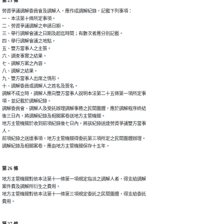
第 25 條
勞資爭議調解委員會及調解人，應作成調解紀錄，記載下列事項：

一、本法第十條所定事項。

二、勞資爭議調解之申請日期。

三、舉行調解會議之日期及起迄時間；有數次者應分別記載。

四、舉行調解會議之地點。

五、雙方當事人之主張。

六、調查事實之結果。

七、調解方案之內容。

八、調解之結果。

九、雙方當事人出席之情形。

十、調解委員或調解人之姓名及簽名。

調解不成立時，調解人應向雙方當事人說明本法第二十五條第一項所定事

項，並記載於調解紀錄。

調解委員會、調解人及受託辦理調解事務之民間團體，應於調解程序終結

後三日內，將調解紀錄及相關案卷送地方主管機關。

地方主管機關於收到前項紀錄後七日內，將該紀錄送達勞資爭議雙方當事

人。

前項紀錄之送達事項，地方主管機關得委託第三項所定之民間團體辦理。

調解紀錄及相關案卷，應由地方主管機關保存十五年。
第 26 條
地方主管機關對依本法第十一條第一項規定指派之調解人者，得支給調解

案件費及調解所衍生之費用。

地方主管機關對依本法第十一條第三項規定委託之民間團體，得支給委託

費用。
第 27 條