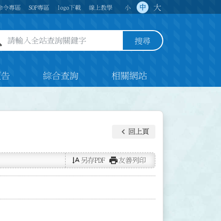
大
中
命令專區
SOP專區
logo下載
線上教學
小
全站查詢關鍵字欄位
搜尋
預告
綜合查詢
相關網站
keyboard_arrow_left
回上頁
text_rotate_vertical
print
另存PDF
友善列印