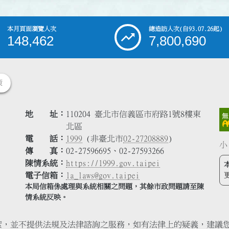
本月頁面瀏覽人次
總造訪人次
(自93.07.26起)
148,462
7,800,690
策
地 址
110204 臺北市信義區市府路1號8樓東
北區
電 話
1999
(非臺北市
02-27208889
)
小
傳 真
02-27596695、02-27593266
陳情系統
https://1999.gov.taipei
電子信箱
la_laws@gov.taipei
本局信箱係處理與系統相關之問題，其餘市政問題請至陳
情系統反映。
索，並不提供法規及法律諮詢之服務，如有法律上的疑義，建議