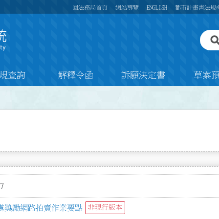
回法務局首頁
網站導覽
ENGLISH
都市計畫書法規
規查詢
解釋令函
訴願決定書
草案
7
處獎勵網路拍賣作業要點
非現行版本