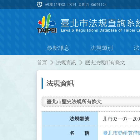
跳到主要內容
alarm
:::
民國115年08月07日 星期五
06時11分
最新訊息
法規類別
法
:::
:::
首頁
法規資訊
歷史法規所有條文
法規資訊
臺北市歷史法規所有條文
法規類號
北市03－07－200
臺北市動產質借
名 稱