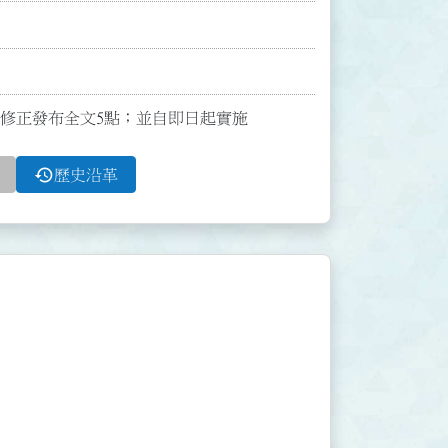
0號函修正發布全文5點；並自即日起實施
history
歷史沿革