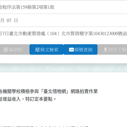
程序法第159條第2項第1款
 月 07 日
7月7日臺北市動產質借處（104）北市質借稽字第1043012300
apps
tune
pin
file_download
編章節
條文檢索
條號查詢
附件下載
各機關學校積極參與「臺北惜物網」網路拍賣作業
