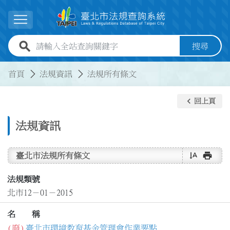
跳到主要內容
展開選單
全站查詢關鍵字欄位
搜尋
:::
:::
首頁
法規資訊
法規所有條文
keyboard_arrow_left
回上頁
法規資訊
text_rotate_vertical
print
臺北市法規所有條文
法規類號
北市12－01－2015
名 稱
(廢)
臺北市環境教育基金管理會作業要點