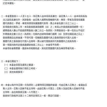
二、本會置委員十一人至十五人，除召集人由本局局長兼任，副召集人一人，由本局局長指

    派之副局長兼任外，其餘委員，由召集人遴聘有關機關代表、專家、學者及環境保護團

    體代表擔任。學者、專家與環境保護團體代表等，應占本會名額三分之二以上。

    前項委員任期為二年，本局委員期滿得續聘（派）之；本局以外委員期滿得續聘一任，

    續聘委員人數以不超過原聘委員人數二分之一為原則，外聘委員任一單一性別以不低於

    外聘委員全數三分之一為原則；任期內出缺時得補行遴聘（派）至原任期屆滿之日止。

    委員應親自出席會議，不得代理。但機關及團體代表之委員得委任代理人出席。

    團體代表之委員委任代理人出席時，應以被代理委員所代表團體內之成員為限。

    第一項第四款所定委員連續缺席達二次以上，本會得予改聘。

三、本會任務如下：

    （一）本基金保管及運用之審議。

    （二）本基金運用執行情形之考核。

四、本會以每半年召開一次為原則；必要時得召開臨時會議，均由召集人召集之；會議由召

    集人主持，召集人因故不能主持時，由副召集人代理之；召集人及副召集人因故均不能

    主持時，由出席委員互推一人代理之。
