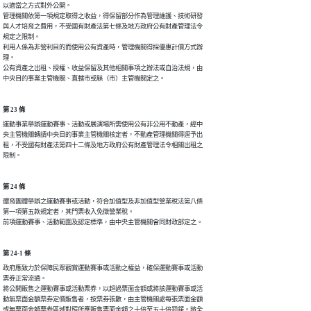
以適當之方式對外公開。

管理機關依第一項規定取得之收益，得保留部分作為管理維護、技術研發

與人才培育之費用，不受國有財產法第七條及地方政府公有財產管理法令

規定之限制。

利用人係為非營利目的而使用公有資產時，管理機關得採優惠計價方式辦

理。

公有資產之出租、授權、收益保留及其他相關事項之辦法或自治法規，由

中央目的事業主管機關、直轄市或縣（市）主管機關定之。
第 23 條
運動事業舉辦運動賽事、活動或展演場所需使用公有非公用不動產，經中

央主管機關轉請中央目的事業主管機關核定者，不動產管理機關得逕予出

租，不受國有財產法第四十二條及地方政府公有財產管理法令相關出租之

限制。
第 24 條
體育團體舉辦之運動賽事或活動，符合加值型及非加值型營業稅法第八條

第一項第五款規定者，其門票收入免徵營業稅。

前項運動賽事、活動範圍及認定標準，由中央主管機關會同財政部定之。
第 24-1 條
政府應致力於保障民眾觀賞運動賽事或活動之權益，確保運動賽事或活動

票券正常流通。

將公開販售之運動賽事或活動票券，以超過票面金額或將該運動賽事或活

動無票面金額票券定價販售者，按票券張數，由主管機關處每張票面金額

或無票面金額票券區域對照所應販售票面金額之十倍至五十倍罰鍰。將全
