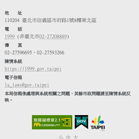
地 址
110204 臺北市信義區市府路1號8樓東北區
電 話
1999
(非臺北市
02-27208889
)
傳 真
02-27596695、02-27593266
陳情系統
https://1999.gov.taipei
電子信箱
la_laws@gov.taipei
本局信箱係處理與系統相關之問題，其餘市政問題請至陳情系統反
映。
小
中
大