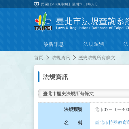
跳到主要內容
alarm
:::
民國115年08月08日 星期六
11時37分
最新訊息
法規類別
法
:::
:::
首頁
法規資訊
歷史法規所有條文
法規資訊
臺北市歷史法規所有條文
法規類號
北市05－10－400
臺北市特殊教育
名 稱