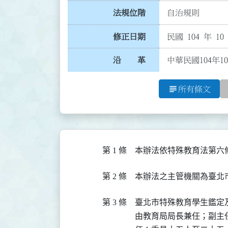
法規位階
自治規則
修正日期
民國 104 年 10
沿 革
中華民國104年1
subject
所有條文
第 1 條
本辦法依特殊教育法第六
第 2 條
本辦法之主管機關為臺北市
第 3 條
臺北市特殊教育學生鑑定
由教育局局長兼任；副主