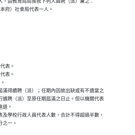
人，由教育局局長就下列人員聘（派）兼之：

稱本府）社會局代表一人。





代表。

代表。

。

屆滿得續聘（派）；任期內因故出缺或有不適當之

行遴聘（派）至原任期屆滿之日止。但以機關代表

退。

表及學校行政人員代表人數，合計不得超過半數，

分之一。