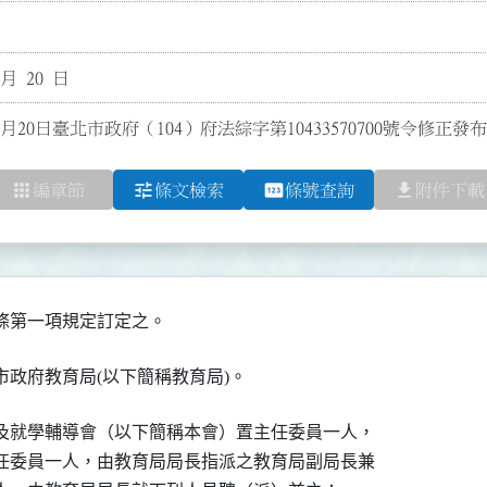
 月 20 日
0月20日臺北市政府（104）府法綜字第10433570700號令修正發
apps
tune
pin
file_download
編章節
條文檢索
條號查詢
附件下載
條第一項規定訂定之。
政府教育局(以下簡稱教育局)。
及就學輔導會（以下簡稱本會）置主任委員一人，

任委員一人，由教育局局長指派之教育局副局長兼
