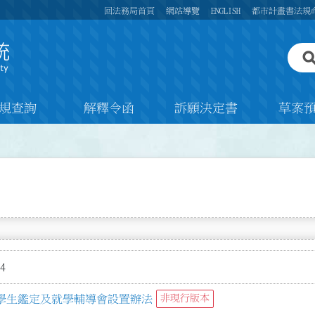
回法務局首頁
網站導覽
ENGLISH
都市計畫書法規
規查詢
解釋令函
訴願決定書
草案
4
學生鑑定及就學輔導會設置辦法
非現行版本