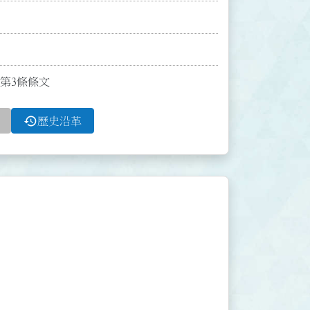
布第3條條文
history
歷史沿革