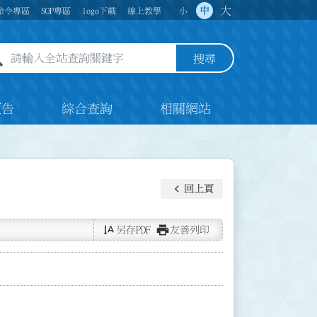
大
中
命令專區
SOP專區
logo下載
線上教學
小
全站查詢關鍵字欄位
搜尋
預告
綜合查詢
相關網站
keyboard_arrow_left
回上頁
text_rotate_vertical
print
另存PDF
友善列印