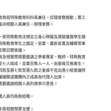
教育局特殊教育科科長兼任，綜理會務推動；置工

指派相關人員兼任，辦理會務。
，依特殊教育法規定之身心障礙及資賦優異學生類

特殊教育學生之鑑定、安置、重新安置及輔導等事

期召開會議。

員及視實際需要邀請之學者專家、教師、特殊教育

至七人組成，並置召集人一人，由委員互推產生。

四款及第七款至第九款之委員不克出席小組會議時

屬機關或團體內之成員為代理人出席。

需要邀請相關人員列席表示意見。
職人員均為無給職。
年度相關預算支應。