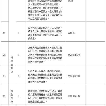
義務時，除法律或自治條例另有規定
第3項
外，應並受同一規定罰鍰之處罰。
依前項並受同一規定處罰之罰鍰，不
得逾新臺幣一百萬元。但其所得之利
益逾新臺幣一百萬元者，得於其所得
利益之範圍內裁處之。
設有代表人或管理人之非法人團體，
或法人以外之其他私法組織，違反行
19
3
第16條
政法上義務者，準用行政罰法第十五
條規定。
為他人利益而實施行為，致使他人違
反行政法上義務應受處罰者，該行為
20
1
人因其行為受有財產上利益而未受處
第20條第1項
得
罰時，得於其所受財產上利益價值範
追
圍內，酌予追繳。
繳
部
行為人違反行政法上義務應受處罰，
分
他人因該行為受有財產上利益而未受
21
2
第20條第2項
處罰時，得於其所受財產上利益價值
範圍內，酌予追繳。
審
裁處罰鍰，應審酌違反行政法上義務
酌
行為應受責難程度、所生影響及因違
22
1
第18條第1項
部
反行政法上義務所得之利益，並得考
分
量受處罰者之資力。