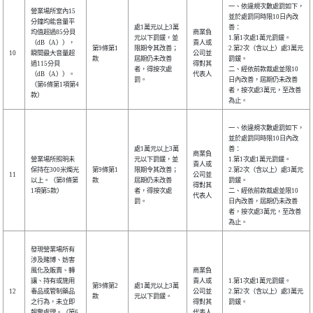
一、依違規次數處罰如下，
營業場所室內15
並於處罰同時限10日內改
分鐘均能音量平
處1萬元以上3萬
善：
均值超過85分貝
商業負
元以下罰鍰，並
1.第1次處1萬元罰鍰。
（dB（A）），
責人或
第9條第1
限期令其改善；
2.第2次（含以上）處3萬元
10
瞬間最大音量超
公司並
款
屆期仍未改善
罰鍰。
過115分貝
得對其
者，得按次處
二、經依前款裁處並限10
（dB（A））。
代表人
罰。
日內改善，屆期仍未改善
（第6條第1項第4
者，按次處3萬元，至改善
款）
為止。
一、依違規次數處罰如下，
並於處罰同時限10日內改
處1萬元以上3萬
善：
商業負
營業場所照明未
元以下罰鍰，並
1.第1次處1萬元罰鍰。
責人或
保持在300米燭光
第9條第1
限期令其改善；
2.第2次（含以上）處3萬元
11
公司並
以上。（第8條第
款
屆期仍未改善
罰鍰。
得對其
1項第5款）
者，得按次處
二、經依前款裁處並限10
代表人
罰。
日內改善，屆期仍未改善
者，按次處3萬元，至改善
為止。
發現營業場所有
涉及賭博、妨害
風化及販賣、轉
商業負
讓、持有或施用
責人或
1.第1次處1萬元罰鍰。
第9條第2
處1萬元以上3萬
12
毒品或管制藥品
公司並
2.第2次（含以上）處3萬元
款
元以下罰鍰。
之行為，未立即
得對其
罰鍰。
報警處理。（第6
代表人