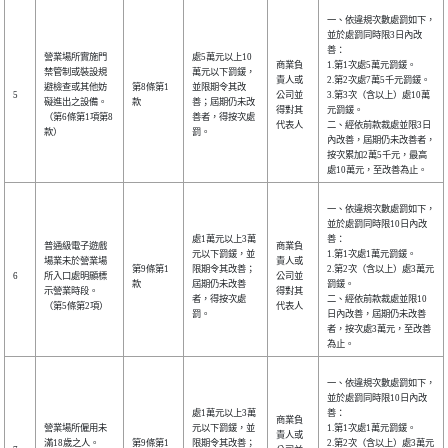
一、依違規次數處罰如下，
並於處罰同時限3日內改
善：
營業場所實施門
處5萬元以上10
商業負
1.第1次處5萬元罰鍰。
禁管制或裝設規
萬元以下罰鍰，
責人或
2.第2次處7萬5千元罰鍰。
避檢查或其他妨
第8條第1
並限期令其改
5
公司並
3.第3次（含以上）處10萬
礙進出之設備。
款
善；屆期仍未改
得對其
元罰鍰。
（第6條第1項第8
善者，得按次處
代表人
二、經依前款裁處並限3日
款）
罰。
內改善，屆期仍未改善者，
按次累加2萬5千元，最高
處10萬元，至改善為止。
一、依違規次數處罰如下，
並於處罰同時限10日內改
處1萬元以上3萬
善：
普通級電子遊戲
商業負
元以下罰鍰，並
1.第1次處1萬元罰鍰。
場業未於營業場
責人或
第9條第1
限期令其改善；
2.第2次（含以上）處3萬元
6
所入口處明顯標
公司並
款
屆期仍未改善
罰鍰。
示營業時段。
得對其
者，得按次處
二、經依前款裁處並限10
（第5條第2項）
代表人
罰。
日內改善，屆期仍未改善
者，按次處3萬元，至改善
為止。
一、依違規次數處罰如下，
並於處罰同時限10日內改
處1萬元以上3萬
善：
商業負
營業場所僱用未
元以下罰鍰，並
1.第1次處1萬元罰鍰。
責人或
滿18歲之人。
第9條第1
限期令其改善；
2.第2次（含以上）處3萬元