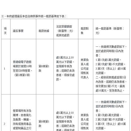
法定罰鍰額度
項
裁罰對
統一裁罰基準（新臺幣：
違反事實
裁罰依據
（新臺幣：元）
次
象
元）
或其他處罰
一、依違規次數處罰如下，
並於處罰同時限3日內改
善：
處5萬元以上10
商業負
1.第1次處5萬元罰鍰。
普通級電子遊戲
萬元以下罰鍰，
責人或
2.第2次處7萬5千元罰鍰。
場業於夜間10時
第8條第1
並限期令其改
1
公司並
3.第3次（含以上）處10萬
至翌日8時營業。
款
善；屆期仍未改
得對其
元罰鍰。
（第5條第1項）
善者，得按次處
代表人
二、經依前款裁處並限3日
罰。
內改善，屆期仍未改善者，
按次累加2萬5千元，最高
處10萬元，至改善為止。
一、依違規次數處罰如下，
並於處罰同時限3日內改
營業場所有涉及
善：
處5萬元以上10
賭博、妨害風化
商業負
1.第1次處5萬元罰鍰。
萬元以下罰鍰，
及販賣、轉讓、
責人或
2.第2次處7萬5千元罰鍰。
第8條第1
並限期令其改
2
持有或施用毒品
公司並
3.第3次（含以上）處10萬
款
善；屆期仍未改
或管制藥品之行
得對其
元罰鍰。
善者，得按次處