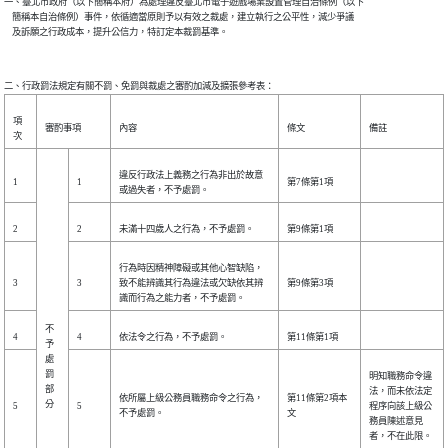
一、臺北市政府（以下簡稱本府）為處理違反臺北市電子遊戲場業設置管理自治條例（以下

    簡稱本自治條例）事件，依循適當原則予以有效之裁處，建立執行之公平性，減少爭議

    及訴願之行政成本，提升公信力，特訂定本裁罰基準。
項
審酌事項
內容
條文
備註
次
違反行政法上義務之行為非出於故意
1
1
第7條第1項
或過失者，不予處罰。
2
2
未滿十四歲人之行為，不予處罰。
第9條第1項
行為時因精神障礙或其他心智缺陷，
3
3
致不能辨識其行為違法或欠缺依其辨
第9條第3項
識而行為之能力者，不予處罰。
不
4
4
依法令之行為，不予處罰。
第11條第1項
予
處
罰
明知職務命令違
部
法，而未依法定
依所屬上級公務員職務命令之行為，
第11條第2項本
分
5
5
程序向該上級公
不予處罰。
文
務員陳述意見
者，不在此限。