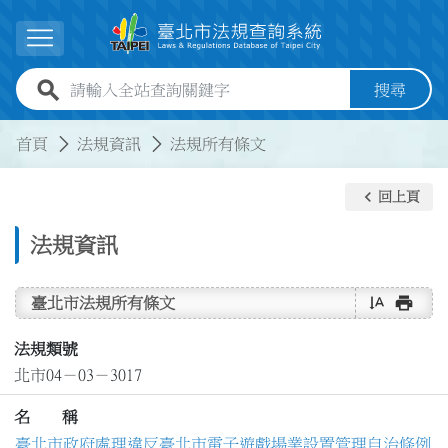
跳到主要內容
展開選單
全站查詢關鍵字欄位
搜尋
:::
:::
首頁
法規資訊
法規所有條文
keyboard_arrow_left
回上頁
法規資訊
text_rotate_vertical
print
臺北市法規所有條文
法規類號
北市04－03－3017
名 稱
臺北市政府處理違反臺北市電子遊戲場業設置管理自治條例