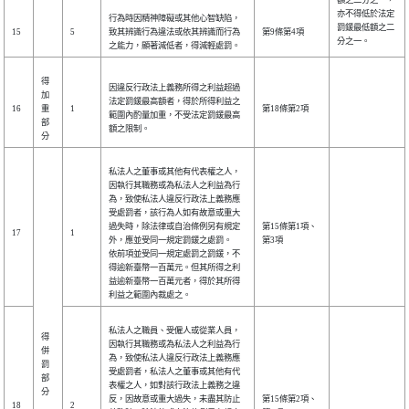
額之二分之一，
亦不得低於法定
行為時因精神障礙或其他心智缺陷，
罰鍰最低額之二
15
5
致其辨識行為違法或依其辨識而行為
第9條第4項
分之一。
之能力，顯著減低者，得減輕處罰。
得
因違反行政法上義務所得之利益超過
加
法定罰鍰最高額者，得於所得利益之
16
重
1
第18條第2項
範圍內酌量加重，不受法定罰鍰最高
部
額之限制。
分
私法人之董事或其他有代表權之人，
因執行其職務或為私法人之利益為行
為，致使私法人違反行政法上義務應
受處罰者，該行為人如有故意或重大
過失時，除法律或自治條例另有規定
第15條第1項、
17
1
外，應並受同一規定罰鍰之處罰。
第3項
依前項並受同一規定處罰之罰鍰，不
得逾新臺幣一百萬元。但其所得之利
益逾新臺幣一百萬元者，得於其所得
利益之範圍內裁處之。
私法人之職員、受僱人或從業人員，
得
因執行其職務或為私法人之利益為行
併
為，致使私法人違反行政法上義務應
罰
受處罰者，私法人之董事或其他有代
部
表權之人，如對該行政法上義務之違
分
反，因故意或重大過失，未盡其防止
第15條第2項、
18
2