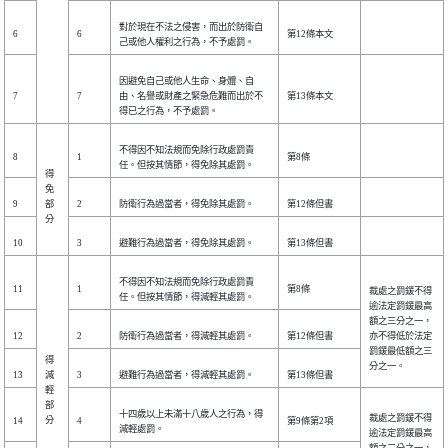
對於現在不法之侵害，而出於防衛自
6
6
第12條本文
己或他人權利之行為，不予處罰。
因避免自己或他人生命、身體、自
7
7
由、名譽或財產之緊急危難而出於不
第13條本文
得已之行為，不予處罰。
不得因不知法規而免除行政處罰責
8
1
第8條
任。但按其情節，得免除其處罰。
得
免
9
部
2
防衛行為過當者，得免除其處罰。
第12條但書
分
10
3
避難行為過當者，得免除其處罰。
第13條但書
不得因不知法規而免除行政處罰責
11
1
第8條
裁處之罰鍰不得
任。但按其情節，得減輕其處罰。
逾法定罰鍰最高
額之三分之一，
12
2
防衛行為過當者，得減輕其處罰。
第12條但書
亦不得低於法定
罰鍰最低額之三
得
分之一。
13
減
3
避難行為過當者，得減輕其處罰。
第13條但書
輕
部
十四歲以上未滿十八歲人之行為，得
裁處之罰鍰不得
分
14
4
第9條第2項
減輕處罰。
逾法定罰鍰最高