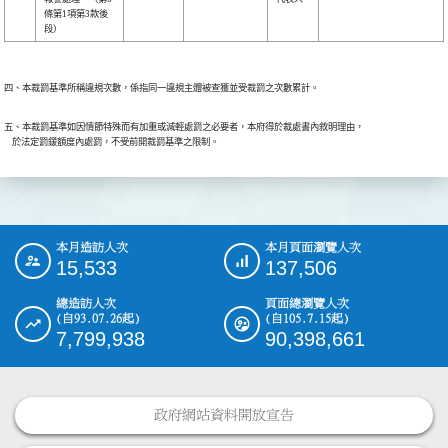
條第1項第3款後
段）
四、本裁罰基準所稱違規次數，係指同一違規主體被查獲並受裁罰之次數累計。
五、本裁罰基準如因情節特殊而有加重或減輕處罰之必要者，本府得於裁處書內敘明理由，

    於法定罰鍰額度內處罰，不受前開裁罰基準之限制。
本月造訪人次
本月頁面瀏覽人次
:::
15,533
137,506
總造訪人次
頁面總瀏覽人次
(自93.07.26起)
(自105.7.15起)
7,799,938
90,398,661
政府網站資料開放宣告