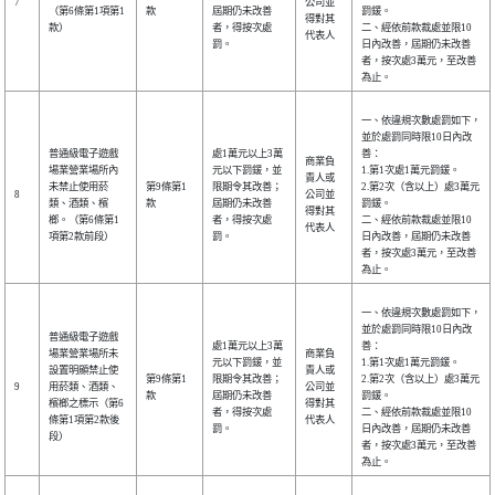
7
公司並
（第6條第1項第1
款
屆期仍未改善
罰鍰。
得對其
款）
者，得按次處
二、經依前款裁處並限10
代表人
罰。
日內改善，屆期仍未改善
者，按次處3萬元，至改善
為止。
一、依違規次數處罰如下，
並於處罰同時限10日內改
普通級電子遊戲
處1萬元以上3萬
善：
商業負
場業營業場所內
元以下罰鍰，並
1.第1次處1萬元罰鍰。
責人或
未禁止使用菸
第9條第1
限期令其改善；
2.第2次（含以上）處3萬元
8
公司並
類、酒類、檳
款
屆期仍未改善
罰鍰。
得對其
榔。（第6條第1
者，得按次處
二、經依前款裁處並限10
代表人
項第2款前段）
罰。
日內改善，屆期仍未改善
者，按次處3萬元，至改善
為止。
一、依違規次數處罰如下，
並於處罰同時限10日內改
普通級電子遊戲
處1萬元以上3萬
善：
場業營業場所未
商業負
元以下罰鍰，並
1.第1次處1萬元罰鍰。
設置明顯禁止使
責人或
第9條第1
限期令其改善；
2.第2次（含以上）處3萬元
9
用菸類、酒類、
公司並
款
屆期仍未改善
罰鍰。
檳榔之標示（第6
得對其
者，得按次處
二、經依前款裁處並限10
條第1項第2款後
代表人
罰。
日內改善，屆期仍未改善
段）
者，按次處3萬元，至改善
為止。