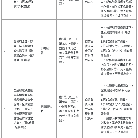
為。（第6條第1
代表人
二、經依前款裁處並限3日
罰。
項第3款前段）
內改善，屆期仍未改善者，
按次累加2萬5千元，最高
處10萬元，至改善為止。
一、依違規次數處罰如下，
並於處罰同時限3日內改
善：
處5萬元以上10
機檯有改裝、變
商業負
1.第1次處5萬元罰鍰。
萬元以下罰鍰，
異、裝設控制器
責人或
2.第2次處7萬5千元罰鍰。
第8條第1
並限期令其改
3
或切換器操控遊
公司並
3.第3次（含以上）處10萬
款
善；屆期仍未改
戲畫面情事（第6
得對其
元罰鍰。
善者，得按次處
條第1項第6款）
代表人
二、經依前款裁處並限3日
罰。
內改善，屆期仍未改善者，
按次累加2萬5千元，最高
處10萬元，至改善為止。
一、依違規次數處罰如下，
普通級電子遊戲
並於處罰同時限3日內改
場業機檯具有按
善：
處5萬元以上10
遊戲積分或機率
商業負
1.第1次處5萬元罰鍰。
萬元以下罰鍰，
退幣、兌換彩票
責人或
2.第2次處7萬5千元罰鍰。
第8條第1
並限期令其改
4
（券）、開分、
公司並
3.第3次（含以上）處10萬
款
善；屆期仍未改
押分或倍數等押
得對其
元罰鍰。
善者，得按次處
注性或射倖性之
代表人
二、經依前款裁處並限3日
罰。
功能。（第6條第
內改善，屆期仍未改善者，
1項第7款）
按次累加2萬5千元，最高
處10萬元，至改善為止。