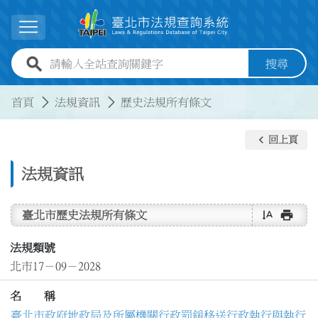
跳到主要內容
展開選單
全站查詢關鍵字欄位
搜尋
:::
:::
首頁
法規資訊
歷史法規所有條文
keyboard_arrow_left
回上頁
法規資訊
text_rotate_vertical
print
臺北市歷史法規所有條文
法規類號
北市17－09－2028
名 稱
臺北市政府地政局及所屬機關行政罰鍰移送行政執行與執行