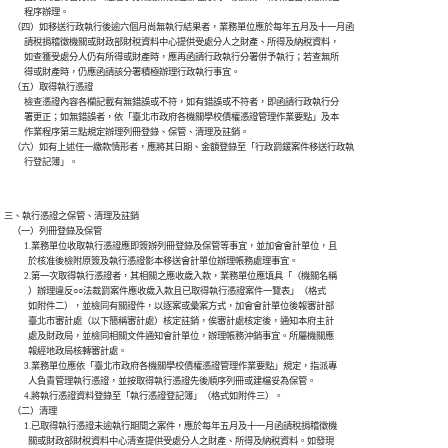
          程序辦理。

    （四）如移送行政執行後逾六個月尚無執行結果者，業務單位應於每年五月及十一月函

          請稅捐稽徵機關或財政部財稅資料中心提供受處分人之財產、所得及納稅資料，

          如查獲受處分人仍有所得或財產時，應再函請行政執行分署併予執行；若查無所

          得或財產時，仍應函請該分署積極辦理行政執行事宜。

    （五）取得執行憑證

          檢查憑證內容各欄記載有無錯誤或不符，如有錯誤或不符者，即函請行政執行分

          署更正；如無錯誤者，依「臺北市政府各機關學校債權憑證管理作業要點」及本

          作業程序第三點規定辦理列冊登錄、保管、清理及註銷。

    （六）如有上述任一繳款情形者，應將其日期、金額登錄至「行政罰鍰案件移送行政執

三、執行憑證之保管、清理及註銷

    （一）列冊登錄及保管

          1.業務單位收取執行憑證應即簽辦列冊登錄及保管等事宜，並加會會計單位，且

            於核准後檢附原簽及執行憑證影本移送會計單位辦理帳務處理事宜。

          2.第一次取得執行憑證者，其相關之應收歲入款，業務單位應填具「（機關名稱

            ）辦理違反○○法裁罰案件應收歲入款且已取得執行憑證案件一覽表」（格式

            如附件二），並檢同有關證件，以逐案或彙案方式，加會會計單位後報審計部

            臺北市審計處（以下簡稱審計處）核定註銷，俟審計處核定後，通知本府主計

            處及財政局，並檢同相關文件通知會計單位，辦理帳務沖銷事宜。所屬機關應

            報經地政局核轉審計處。

          3.業務單位應依「臺北市政府各機關學校債權憑證管理作業要點」規定，指派專

            人負責管理執行憑證，並按取得執行憑證先後順序列冊或建檔妥為保管。

          4.將執行憑證資料登錄至「執行憑證登記簿」（格式如附件三）。

    （二）清理

          1.已取得執行憑證未逾執行期間之案件，應於每年五月及十一月函請稅捐稽徵機

            關或財政部財稅資料中心清查提供受處分人之財產、所得及納稅資料。如發現
