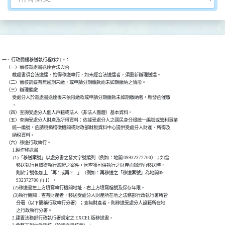
一、行政罰鍰移送執行程序如下：

    （一）審核裁處書送達合法與否

          裁處書須合法送達，始得移送執行，如未經合法送達者，須重新辦理送達。

    （二）審核罰鍰有無逾期未繳，或申請分期繳款而未如期繳納之情形。

    （三）辦理催繳

          受處分人於裁處書送達後未依限繳款或申請分期繳款未如期繳納者，應發函催繳

          。

    （四）查詢受處分人個人戶籍或法人（非法人團體）基本資料。

    （五）查詢受處分人財產及所得資料：依據受處分人之國民身分證統一編號或營利事業

          統一編號，函請稅捐稽徵機關或財政部財稅資料中心提供受處分人財產、所得及

          納稅資料。

    （六）移送行政執行。

          1.製作移送書

           (1)「移送案號」以處分書之發文字號編列（例如：地開 09932372700）；如曾

              移送執行且取得執行憑證之案件，因查獲可供執行之財產而辦理再移送時，

              則於字號後加上「再 1或再 2…」（例如：再移送之「移送案號」為地開09

              932372700 再 1）。

           (2)移送書左上方填寫執行機關地址，右上方填寫檔號及保存年限。

           (3)執行機關：查有財產者，移送受處分人財產所在地之法務部行政執行署所管

              分署（以下簡稱行政執行分署）；查無財產者，則移送受處分人設籍所在地

              之行政執行分署。

          2.建置法務部行政執行署規定之 EXCEL版移送書。
