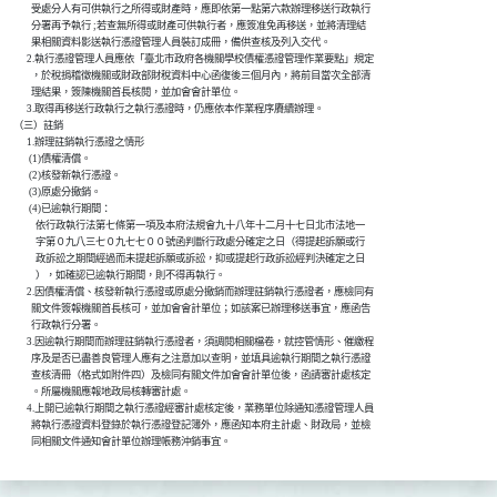
            受處分人有可供執行之所得或財產時，應即依第一點第六款辦理移送行政執行

            分署再予執行 ;若查無所得或財產可供執行者，應簽准免再移送，並將清理結

            果相關資料影送執行憑證管理人員裝訂成冊，備供查核及列入交代。

          2.執行憑證管理人員應依「臺北市政府各機關學校債權憑證管理作業要點」規定

            ，於稅捐稽徵機關或財政部財稅資料中心函復後三個月內，將前目當次全部清

            理結果，簽陳機關首長核閱，並加會會計單位。

          3.取得再移送行政執行之執行憑證時，仍應依本作業程序賡續辦理。

    （三）註銷

          1.辦理註銷執行憑證之情形

           (1)債權清償。

           (2)核發新執行憑證。

           (3)原處分撤銷。

           (4)已逾執行期間：

              依行政執行法第七條第一項及本府法規會九十八年十二月十七日北市法地一

              字第０九八三七０九七七００號函判斷行政處分確定之日（得提起訴願或行

              政訴訟之期間經過而未提起訴願或訴訟，抑或提起行政訴訟經判決確定之日

              ），如確認已逾執行期間，則不得再執行。

          2.因債權清償、核發新執行憑證或原處分撤銷而辦理註銷執行憑證者，應檢同有

            關文件簽報機關首長核可，並加會會計單位；如該案已辦理移送事宜，應函告

            行政執行分署。

          3.因逾執行期間而辦理註銷執行憑證者，須調閱相關檔卷，就控管情形、催繳程

            序及是否已盡善良管理人應有之注意加以查明，並填具逾執行期間之執行憑證

            查核清冊（格式如附件四）及檢同有關文件加會會計單位後，函請審計處核定

            。所屬機關應報地政局核轉審計處。

          4.上開已逾執行期間之執行憑證經審計處核定後，業務單位除通知憑證管理人員

            將執行憑證資料登錄於執行憑證登記簿外，應函知本府主計處、財政局，並檢
