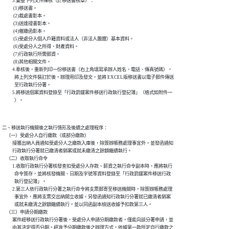
          3.彙整下列文件陳核（於移送書核章）：

           (1)移送書。

           (2)裁處書影本。

           (3)送達證書影本。

           (4)催繳函影本。

           (5)受處分人個人戶籍資料或法人（非法人團體）基本資料。

           (6)受處分人之所得、財產資料。

           (7)行政執行所需郵資。

           (8)其他相關文件。

          4.奉核後，重新列印一份移送書（右上角填寫承辦人姓名、電話、傳真號碼），

            將上列文件裝訂於後，辦理用印及發文，並將 EXCEL版移送書以電子郵件傳送

            至行政執行分署。

          5.將移送個案資料登錄至「行政罰鍰案件移送行政執行登記簿」（格式如附件一

二、移送執行機關後之執行情形及後續之處理程序：

    （一）受處分人自行繳款（或部分繳款）

          接獲出納人員通知受處分人之繳款入庫後，除簽辦帳務處理事宜外，並發函通知

          行政執行分署就已繳清者銷案或就未繳清之餘額繼續執行。

    （二）收取執行命令

          1.收取行政執行分署核發查扣受處分人存款、薪資之執行命令副本時，應將執行

            命令簽存，並將核發機關、日期及字號等資料登錄至「行政罰鍰案件移送行政

            執行登記簿」。

          2.第三人依行政執行分署之執行命令將支票郵寄至移送機關時，除簽辦帳務處理

            事宜外，應將支票交出納開立收據。另發函通知行政執行分署就已繳清者銷案

            或就未繳清之餘額繼續執行，並以同函副本檢送收據予扣款第三人。

    （三）申請分期繳款

          案件經移送行政執行分署後，受處分人申請分期繳款者，僅能向該分署申請，並

          由其決定得否分期。經准予分期繳款後之辦理方式，依據第一款所定自行繳款之
