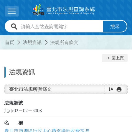
跳到主要內容
展開選單
全站查詢關鍵字欄位
搜尋
:::
:::
首頁
法規資訊
法規所有條文
keyboard_arrow_left
回上頁
法規資訊
text_rotate_vertical
print
臺北市法規所有條文
法規類號
北市02－02－3008
名 稱
臺北市南港區行政中心禮堂場地收費基準