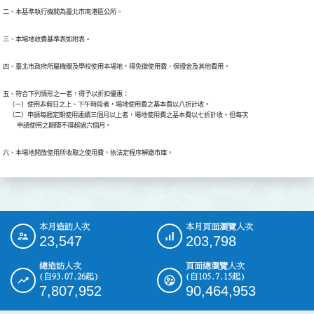
二、本基準執行機關為臺北市南港區公所。
三、本場地收費基準表如附表。
四、臺北市政府所屬機關及學校使用本場地，得免徵使用費、保證金及其他費用。
五、符合下列情形之一者，得予以折扣優惠：

    （一）使用非假日之上、下午時段者，場地使用費之基本費以八折計收。

    （二）申請每週定期使用連續三個月以上者，場地使用費之基本費以七折計收。但每次

          申請使用之期間不得超過六個月。
六、本場地開放使用所收取之使用費，依法定程序解繳市庫。
本月造訪人次
本月頁面瀏覽人次
:::
23,547
203,798
總造訪人次
頁面總瀏覽人次
(自93.07.26起)
(自105.7.15起)
7,807,952
90,464,953