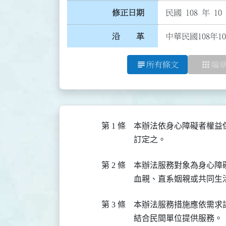
修正日期
民國 108 年 10
沿 革
中華民國108年1
subject
apps
所有條文
編
第 1 條
本辦法依身心障礙者權益
訂定之。
第 2 條
本辦法服務對象為身心障
血親、直系姻親或共同生
第 3 條
本辦法服務措施應依需求
結合民間單位提供服務。
