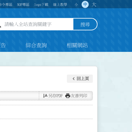
大
中
命令專區
SOP專區
logo下載
線上教學
小
全站查詢關鍵字欄位
搜尋
預告
綜合查詢
相關網站
keyboard_arrow_left
回上頁
text_rotate_vertical
print
另存PDF
友善列印