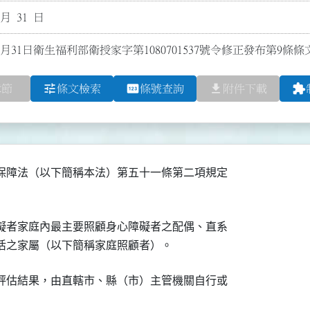
 月 31 日
0月31日衛生福利部衛授家字第1080701537號令修正發布第9條
tune
pin
file_download
extension
章節
條文檢索
條號查詢
附件下載
保障法（以下簡稱本法）第五十一條第二項規定

礙者家庭內最主要照顧身心障礙者之配偶、直系

活之家屬（以下簡稱家庭照顧者）。
評估結果，由直轄市、縣（市）主管機關自行或
