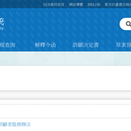
回法務局首頁
網站導覽
ENGLISH
都市計畫書法規
規查詢
解釋令函
訴願決定書
草案
照顧者服務辦法