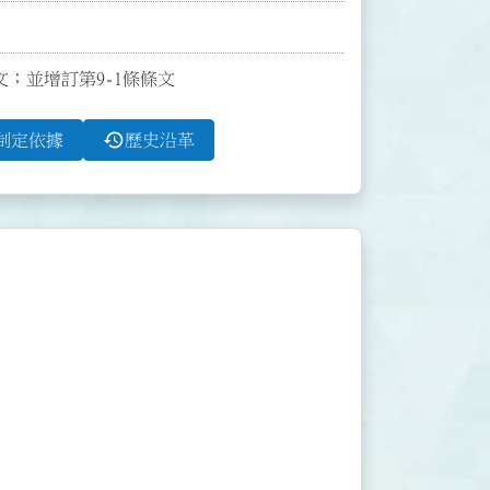
條文；並增訂第9-1條條文
history
制定依據
歷史沿革