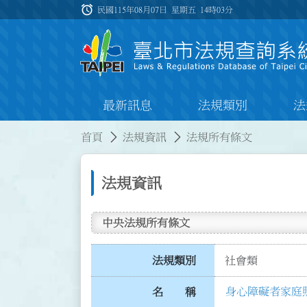
跳到主要內容
alarm
:::
民國115年08月07日 星期五
14時03分
最新訊息
法規類別
法
:::
:::
首頁
法規資訊
法規所有條文
法規資訊
中央法規所有條文
法規類別
社會類
身心障礙者家庭
名 稱