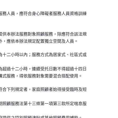
服務人員，應符合身心障礙者服務人員資格訓練

提供本辦法服務對象照顧服務，除應符合該法規

外，應依本辦法規定配置獨立空間及人員。
為十二小時以內；服務方式為居家式、社區式或

為超過十二小時，連續受托日數不得超過十四日

構式服務，得依服務對象需要混合搭配使用。
符合下列規定者，家庭照顧者始得接受臨時及短

期照顧服務法第十三條第一項第三款所定喘息服

府提供之特別照顧津貼或其他照顧費用補助。
