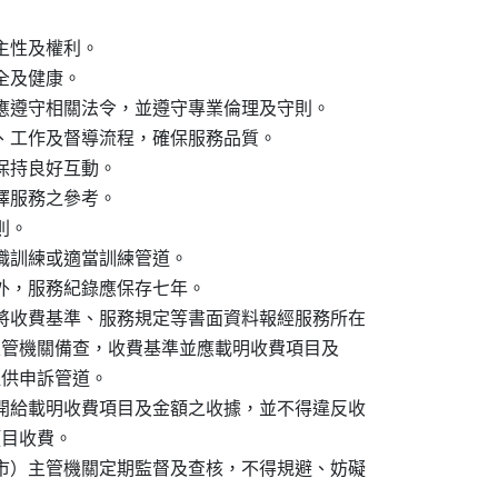
性及權利。

及健康。

應遵守相關法令，並遵守專業倫理及守則。

、工作及督導流程，確保服務品質。

持良好互動。

服務之參考。

。

職訓練或適當訓練管道。

外，服務紀錄應保存七年。

將收費基準、服務規定等書面資料報經服務所在

市）主管機關備查，收費基準並應載明收費項目及

提供申訴管道。

開給載明收費項目及金額之收據，並不得違反收

項目收費。

市）主管機關定期監督及查核，不得規避、妨礙
