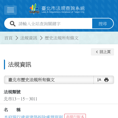
跳到主要內容
展開選單
全站查詢關鍵字欄位
搜尋
:::
:::
首頁
法規資訊
歷史法規所有條文
keyboard_arrow_left
回上頁
法規資訊
text_rotate_vertical
print
臺北市歷史法規所有條文
法規類號
北市13－15－3011
名 稱
本府現行違章建築拆除處理原則
非現行版本