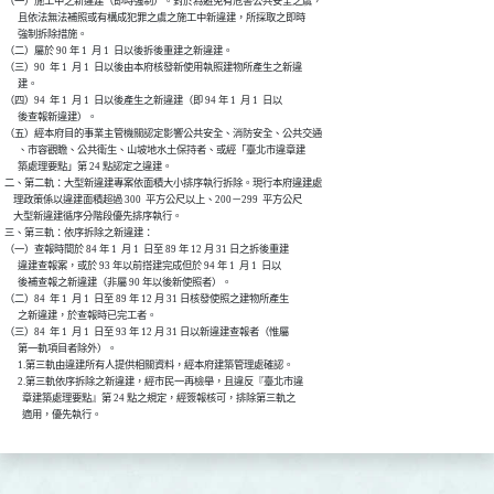
（一）施工中之新違建（即時強制）。對於為避免有危害公共安全之虞，

      且依法無法補照或有構成犯罪之虞之施工中新違建，所採取之即時

      強制拆除措施。

（二）屬於 90 年 1  月 1  日以後拆後重建之新違建。

（三）90  年 1  月 1  日以後由本府核發新使用執照建物所產生之新違

      建。

（四）94  年 1  月 1  日以後產生之新違建（即 94 年 1  月 1  日以

      後查報新違建）。

（五）經本府目的事業主管機關認定影響公共安全、消防安全、公共交通

      、市容觀瞻、公共衛生、山坡地水土保持者、或經「臺北市違章建

      築處理要點」第 24 點認定之違建。

二、第二軌：大型新違建專案依面積大小排序執行拆除。現行本府違建處

    理政策係以違建面積超過 300  平方公尺以上、200－299  平方公尺

    大型新違建循序分階段優先排序執行。

三、第三軌：依序拆除之新違建：

（一）查報時間於 84 年 1  月 1  日至 89 年 12 月 31 日之拆後重建

      違建查報案，或於 93 年以前搭建完成但於 94 年 1  月 1  日以

      後補查報之新違建（非屬 90 年以後新使照者）。

（二）84  年 1  月 1  日至 89 年 12 月 31 日核發使照之建物所產生

      之新違建，於查報時已完工者。

（三）84  年 1  月 1  日至 93 年 12 月 31 日以新違建查報者（惟屬

      第一軌項目者除外）。

      1.第三軌由違建所有人提供相關資料，經本府建築管理處確認。

      2.第三軌依序拆除之新違建，經市民一再檢舉，且違反『臺北市違

        章建築處理要點』第 24 點之規定，經簽報核可，排除第三軌之

        適用，優先執行。