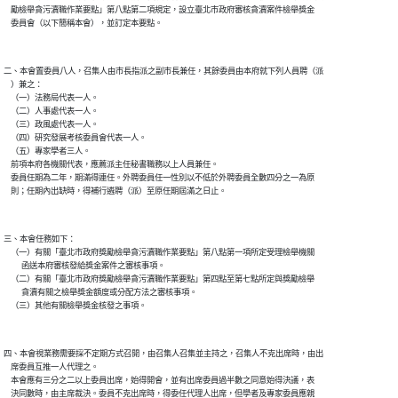
    勵檢舉貪污瀆職作業要點」第八點第二項規定，設立臺北市政府審核貪瀆案件檢舉獎金

二、本會置委員八人，召集人由市長指派之副市長兼任，其餘委員由本府就下列人員聘（派

    ）兼之：

    （一）法務局代表一人。

    （二）人事處代表一人。

    （三）政風處代表一人。

    （四）研究發展考核委員會代表一人。

    （五）專家學者三人。

    前項本府各機關代表，應薦派主任秘書職務以上人員兼任。

    委員任期為二年，期滿得連任。外聘委員任一性別以不低於外聘委員全數四分之一為原

三、本會任務如下：

    （一）有關「臺北市政府獎勵檢舉貪污瀆職作業要點」第八點第一項所定受理檢舉機關

          函送本府審核發給獎金案件之審核事項。

    （二）有關「臺北市政府獎勵檢舉貪污瀆職作業要點」第四點至第七點所定與獎勵檢舉

          貪瀆有關之檢舉獎金額度或分配方法之審核事項。

四、本會視業務需要採不定期方式召開，由召集人召集並主持之，召集人不克出席時，由出

    席委員互推一人代理之。

    本會應有三分之二以上委員出席，始得開會，並有出席委員過半數之同意始得決議，表

    決同數時，由主席裁決。委員不克出席時，得委任代理人出席，但學者及專家委員應親
