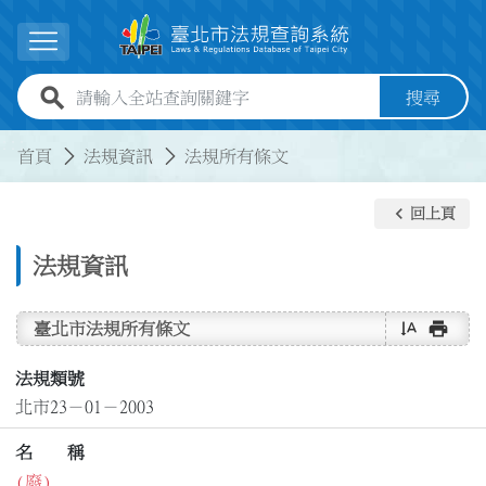
跳到主要內容
展開選單
全站查詢關鍵字欄位
搜尋
:::
:::
首頁
法規資訊
法規所有條文
keyboard_arrow_left
回上頁
法規資訊
text_rotate_vertical
print
臺北市法規所有條文
法規類號
北市23－01－2003
名 稱
(廢)