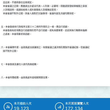
    自出席，不適用委任出席規定。

    本會會議之召開，應邀請主計處派代表一人列席。必要時，得邀請受理檢舉機關之承辦

    人到場說明，或通知檢舉人或利害關係人到場陳述意見。

五、本會委員有行政程序法第三十二條所列情形之一者，應自行迴避。

    本會委員有前項應自行迴避情形而不自行迴避，或有具體事實，足認其執行職務有偏頗

六、本會幕僚作業，由政風處派員兼辦之，有關會議之議決情形應製作會議紀錄。但會議紀

本月造訪人次
本月頁面瀏覽人次
:::
19,123
172,134