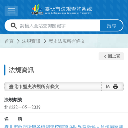
跳到主要內容
展開選單
全站查詢關鍵字欄位
搜尋
:::
:::
首頁
法規資訊
歷史法規所有條文
keyboard_arrow_left
回上頁
法規資訊
text_rotate_vertical
print
臺北市歷史法規所有條文
法規類號
北市22－05－2039
名 稱
臺北市政府所屬各機關學校輔導協助異常徵候人員作業原則