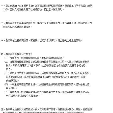
一、臺北市政府（以下簡稱本府）為落實各機關學校團隊績效，重視員工（不含教師）輔導

二、本作業原則所稱異常徵候人員，指員工有工作適應不良、工作效能衰退、情緒失衡、妨

四、本作業原則權責分工如下：

    （一）機關首長：綜理督導相關作業，並核定輔導協助結果。

    （二）機關副首長或幕僚長：輔佐機關首長督導各級單位主管、人事主管或協談業務承

          辦人、政風人員落實以下分工事項，並承機關首長之命擔任第六點輔導小組之召

          集人。

    （三）各級單位主管：落實相關作業，確實協助輔導異常徵候人員，並作成平時考核紀

          錄表等書面紀錄；每年並按比例參加主管輔導協助異常徵候人員研習課程，以提

          升輔導效益。

    （四）人事主管或協談業務承辦人：加強宣導及協助機關落實相關作業，提供必要之協

          助及資訊。

    （五）政風人員：對於異常徵候人員涉及政風案件之查辦，或於其有危及自身或他人安

五、各級單位主管對於異常徵候人員，其不影響工作者，應持續予以關心、關懷，並追蹤瞭
