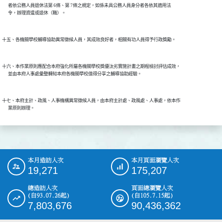
      者依公務人員退休法第 6條、第 7條之規定，如係未具公務人員身分者各依其適用法

十六、本作業原則應配合本府強化所屬各機關學校獎優汰劣實施計畫之期程檢討評估成效，

十七、本府主計、政風、人事機構異常徵候人員，由本府主計處、政風處、人事處，依本作

本月造訪人次
本月頁面瀏覽人次
:::
19,271
175,207
總造訪人次
頁面總瀏覽人次
(自93.07.26起)
(自105.7.15起)
7,803,676
90,436,362