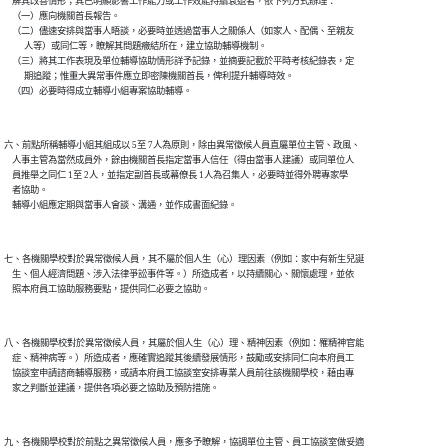
    解其改善情形；其已明顯影響工作能力或工作效能持續衰退者，依下列方式辦理：

    （一）應向機關首長報告。

    （二）儘速安排與當事人晤談，必要時並透過當事人之關係人（如家人、配偶、至親友

          人等）或同仁等，瞭解其問題癥結所在，建立協助輔導機制。

    （三）將其工作表現及單位輔導協助情形詳予記錄，並摘要記載於平時考核紀錄表，定

          期追蹤；惟重大異常事件應立即密陳機關首長，俾利提升輔導時效。

六、前點所稱輔導小組其組成以 5至 7人為原則，除由異常徵候人員直屬單位主管、政風、

    人事主管為當然成員外，餘由機關首長指定當事人信任（得由當事人建議）或同單位人

    員推舉之同仁 1至 2人，並指定副首長或幕僚長 1人為召集人，必要時並得外聘專家學

    者協助。

七、各機關學校對於異常徵候人員，其不屬於個人生（心）理因素（例如：家中有新生兒誕

    生、個人經濟問題、涉入法律爭訟事件等。）所造成者，以持續關心、關懷處理，並依

八、各機關學校對於異常徵候人員，其屬於個人生（心）理、精神因素（例如：罹精神官能

    症、精神病等。）所造成者，應確實追蹤其後續發展情形，鼓勵或安排同仁向本府員工

    協談室申請諮商輔導服務，或請本府員工協談室安排專業人員前往該機關學校，藉由專

九、各機關學校對於前點之異常徵候人員，應多予瞭解，協調單位主管、員工協談室做妥適
