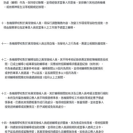
    防處（輔導）作為，保持密切聯繫，並得經徵求當事人同意後，安排轉介其他諮商機構

十、各機關學校對於異常徵候人員，得採行調整職務內容、改變工作環境等協助性措施，亦

十二、各機關學校對於輔導協助之異常徵候人員，其平時考核紀錄表應定期密陳機關首長核

      閱，已成立輔導小組專案協助輔導者，另應檢附個案輔導評鑑書面紀錄（如附表），

      作為後續處置之重要參考依據，輔導期間以 6個月為原則，並得視輔導對象個案情形

      或參酌專業人員建議，予以延長，延長期間至多以 6個月為限。

十三、各機關學校對於有異常徵候人員，其於輔導期間如有涉及公務人員考績法暨施行細則

      、本府及所屬各機關公務人員平時獎懲標準表、各機關學校工作規則等規定應予懲處

      情事者，仍應依其情節輕重作成行政處分，惟得視個案情形，衡量情節，並依當事人

十四、各機關學校對於有異常徵候人員經過輔導並評鑑後，其改善成效有限者，得視個案需

      要，持續安排接受輔導或協助就醫，並得依公務人員請假規則或當事人適用之法令，

      核予延長病假或留職停薪；其異常徵候持續惡化且輔導無效者，如係具公務人員身分
