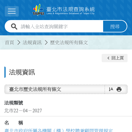
跳到主要內容
展開選單
全站查詢關鍵字欄位
搜尋
:::
:::
首頁
法規資訊
歷史法規所有條文
keyboard_arrow_left
回上頁
法規資訊
text_rotate_vertical
print
臺北市歷史法規所有條文
法規類號
北市22－04－2027
名 稱
臺北市政府所屬各機關（構）學校聘兼顧問管理規定