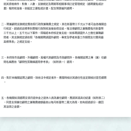
    就其資格條件、對象、人數、支酬規定及聘期等相關事項訂定管理規定（遴聘要點或計

二、聘兼顧問支酬規定應依照行政院兼職費之規定，其在新臺幣三千元以下者可由各機關自

    行核定，超過前述標準則需報行政院核准後始得支給，惟法律顧問之兼職費每月新臺幣

    三千元以上，五千元以下案件，得報經本府核定後支給。如係聘請國外人士擔任兼職顧

    問者，其支酬規定請依照「各機關聘請國外顧問、專家及學者來臺工作期間支付費用最

三、本府除市長顧問、外籍顧問、股權代表顧問及市政顧問外，各機關延聘之專（兼）任顧

四、對於本機關延聘之顧問，除依法令規定者外，應隨時檢討其適任性並定期檢討是否續聘

五、各機關如須遴聘支領月退休金之退休人員為兼任顧問，應請其填具切結書（如附表二）

    ，同意支領兼任顧問之兼職費總額最高以每月新臺幣二萬元為限，如有超過部分，繳回
