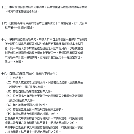
十五、本府受理自劃更新單元申請案，其案情複雜或經都發局認有必要時

      ，得將申請案提審議會討論。
十六、自劃更新單元申請案符合本自治條例第十三條規定者，得不受第八

      點至第十一點規定限制。
十七、單獨申請自劃更新單元，申請人於本自治條例第十五條第二項規定

      所定期限內擬具事業概要或擬訂都市更新事業計畫報核經本府駁回

      者，同一申請人於本府駁回處分送達之日起三個月內，以原核准自

      劃更新單元範圍重新辦理申請自劃更新單元，且併同事業概要或都

      市更新事業計畫一併報核時，得免依第五點至第十一點規定辦理。

      但以一次為限。
十八、自劃更新單元申請案，應檢附下列文件：

      （一）申請書。

      （二）申請人或實施者之證明文件、同意書及切結書，及受託單位

            之證明文件、委託書及切結書。

      （三）符合自劃更新單元劃定基準文件。

      （四）符合臺北市自行劃定更新單元內重建區段之建築物及地區環

            境狀況評估標準文件。

      （五）無空地過大情形之檢討文件。

      （六）符合第五點至第十四點規定應檢具之書表。

      （七）其他依審議會或實際需求檢附之文件。

      自劃更新單元申請案符合本自治條例第十三條規定者，得免檢附前

      項第三款及第六款有關第八點至第十一點規定應檢附之文件。

      單獨申請自劃更新單元申請案符合前點規定者，得免檢附第一項第

      六款有關第五點至第十一點規定應檢附之文件。