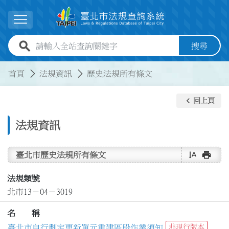
跳到主要內容
展開選單
全站查詢關鍵字欄位
搜尋
:::
:::
首頁
法規資訊
歷史法規所有條文
keyboard_arrow_left
回上頁
法規資訊
text_rotate_vertical
print
臺北市歷史法規所有條文
法規類號
北市13－04－3019
名 稱
臺北市自行劃定更新單元重建區段作業須知
非現行版本