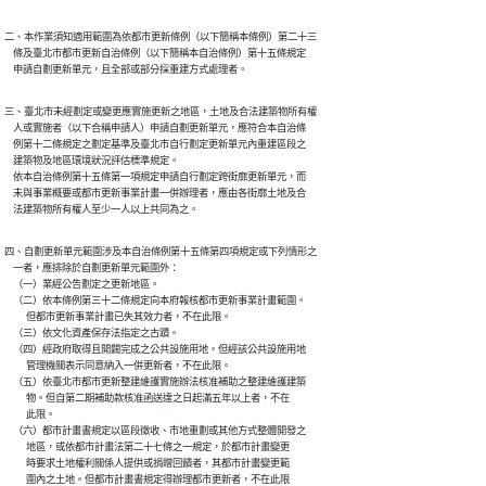
二、本作業須知適用範圍為依都市更新條例（以下簡稱本條例）第二十三

    條及臺北市都市更新自治條例（以下簡稱本自治條例）第十五條規定

    申請自劃更新單元，且全部或部分採重建方式處理者。
三、臺北市未經劃定或變更應實施更新之地區，土地及合法建築物所有權

    人或實施者（以下合稱申請人）申請自劃更新單元，應符合本自治條

    例第十二條規定之劃定基準及臺北市自行劃定更新單元內重建區段之

    建築物及地區環境狀況評估標準規定。

    依本自治條例第十五條第一項規定申請自行劃定跨街廓更新單元，而

    未與事業概要或都市更新事業計畫一併辦理者，應由各街廓土地及合

    法建築物所有權人至少一人以上共同為之。
四、自劃更新單元範圍涉及本自治條例第十五條第四項規定或下列情形之

    一者，應排除於自劃更新單元範圍外：

    （一）業經公告劃定之更新地區。

    （二）依本條例第三十二條規定向本府報核都市更新事業計畫範圍。

          但都市更新事業計畫已失其效力者，不在此限。

    （三）依文化資產保存法指定之古蹟。

    （四）經政府取得且開闢完成之公共設施用地。但經該公共設施用地

          管理機關表示同意納入一併更新者，不在此限。

    （五）依臺北市都市更新整建維護實施辦法核准補助之整建維護建築

          物。但自第二期補助款核准函送達之日起滿五年以上者，不在

          此限。

    （六）都市計畫書規定以區段徵收、市地重劃或其他方式整體開發之

          地區，或依都市計畫法第二十七條之一規定，於都市計畫變更

          時要求土地權利關係人提供或捐贈回饋者，其都市計畫變更範

          圍內之土地。但都市計畫書規定得辦理都市更新者，不在此限
