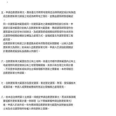
          。
五、申請自劃更新單元，應依臺北市畸零地使用自治條例規定檢討有無造

    成自劃更新單元鄰接土地成為畸零地之情形，並應由建築師簽證確認

    。

    同一宗建築基地範圍或同一宗建築基地之連棟建築物因部分拆除，申

    請部分基地範圍分割納入自劃更新單元範圍者，應經建築師簽證符合

    建築基地法定空地分割辦法，及經建築師或相關技師簽證符合未拆除

    之建築物相關結構安全補強之處理方式，並報經臺北市建築管理工程

    處同意。

    自劃更新單元毗鄰之計畫道路未經本府取得或未開闢者，以納入自劃

    更新單元為原則；如未納入自劃更新單元時，申請人仍須協助開闢該

    計畫道路或留設私設通路以供通行。
六、自劃更新單元範圍包含公有土地時，依臺北市都市更新範圍內公有土

    地處理原則規定徵詢公有土地管理機關後，其表示有合理之利用計畫

    、不同意參與更新或有評估主導辦理都市更新之需要者，本府得駁回

    自劃更新單元申請案。
七、自劃更新單元範圍涉及歷史建築、暫定歷史建築、聚落、受保護樹木

    或溝渠者，申請人或實施者應檢附各該主管機關之處理意見。
八、依本自治條例第十五條第一項規定申請自劃更新單元，而未與事業概

    要或都市更新事業計畫一併辦理（以下簡稱單獨申請自劃更新單元）

    者，申請人於送件前一年內應辦理自劃更新單元範圍內說明會並調查

    土地及合法建築物所有權人參與更新之意願。