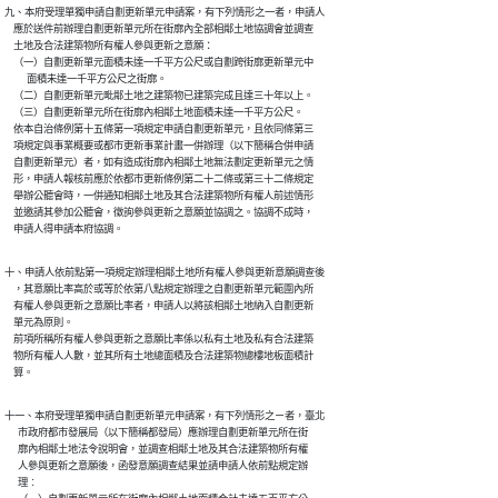
九、本府受理單獨申請自劃更新單元申請案，有下列情形之一者，申請人

    應於送件前辦理自劃更新單元所在街廓內全部相鄰土地協調會並調查

    土地及合法建築物所有權人參與更新之意願：

    （一）自劃更新單元面積未達一千平方公尺或自劃跨街廓更新單元中

          面積未達一千平方公尺之街廓。

    （二）自劃更新單元毗鄰土地之建築物已建築完成且達三十年以上。

    （三）自劃更新單元所在街廓內相鄰土地面積未達一千平方公尺。

    依本自治條例第十五條第一項規定申請自劃更新單元，且依同條第三

    項規定與事業概要或都市更新事業計畫一併辦理（以下簡稱合併申請

    自劃更新單元）者，如有造成街廓內相鄰土地無法劃定更新單元之情

    形，申請人報核前應於依都市更新條例第二十二條或第三十二條規定

    舉辦公聽會時，一併通知相鄰土地及其合法建築物所有權人前述情形

    並邀請其參加公聽會，徵詢參與更新之意願並協調之。協調不成時，

    申請人得申請本府協調。
十、申請人依前點第一項規定辦理相鄰土地所有權人參與更新意願調查後

    ，其意願比率高於或等於依第八點規定辦理之自劃更新單元範圍內所

    有權人參與更新之意願比率者，申請人以將該相鄰土地納入自劃更新

    單元為原則。

    前項所稱所有權人參與更新之意願比率係以私有土地及私有合法建築

    物所有權人人數，並其所有土地總面積及合法建築物總樓地板面積計

    算。
十一、本府受理單獨申請自劃更新單元申請案，有下列情形之ㄧ者，臺北

      市政府都市發展局（以下簡稱都發局）應辦理自劃更新單元所在街

      廓內相鄰土地法令說明會，並調查相鄰土地及其合法建築物所有權

      人參與更新之意願後，函發意願調查結果並請申請人依前點規定辦

      理︰
