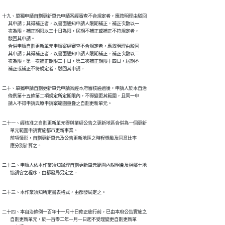
十九、單獨申請自劃更新單元申請案經審查不合規定者，應敘明理由駁回

      其申請；其得補正者，以書面通知申請人限期補正，補正次數以一

      次為限，補正期限以三十日為限，屆期不補正或補正不符規定者，

      駁回其申請。

      合併申請自劃更新單元申請案經審查不合規定者，應敘明理由駁回

      其申請；其得補正者，以書面通知申請人限期補正，補正次數以二

      次為限，第一次補正期限三十日，第二次補正期限十四日，屆期不

      補正或補正不符規定者，駁回其申請。
二十、單獨申請自劃更新單元申請案經本府審核通過後，申請人於本自治

      條例第十五條第二項規定所定期限內，不得變更其範圍，且同一申

      請人不得申請與原申請案範圍重疊之自劃更新單元。
二十一、經核准之自劃更新單元得與業經公告之更新地區合併為一個更新

        單元範圍申請實施都市更新事業。

        前項情形，自劃更新單元及公告更新地區之時程獎勵及同意比率

        應分別計算之。
二十二、申請人依本作業須知辦理自劃更新單元範圍內說明會及相鄰土地

        協調會之程序，由都發局另定之。
二十三、本作業須知所定書表格式，由都發局定之。
二十四、本自治條例一百年十一月十日修正施行前，已由本府公告實施之

        自劃更新單元，於一百零二年一月一日起不受理變更自劃更新單
