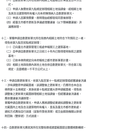
      （一）自劃更新單元所在街廓內相鄰土地面積合計未達五百平方公

            尺。

      （二）申請人無需依第九點規定辦理相鄰土地協調會，經相鄰土地

            及其合法建築物所有權人向本府陳情納入自劃更新單元。

      （三）申請人因案情需要，敘明理由經都發局同意後辦理。

      （四）經臺北市都市更新及爭議處理審議會（以下簡稱審議會）決

            議應辦理。
十二、單獨申請自劃更新單元所在街廓內相鄰土地符合下列情形之一者，

      得免依第九點至前點規定辦理：

      （一）已向臺北市建築管理工程處申報開工之建築基地。

      （二）自申請自劃更新單元之日前三十年內已取得使用執照之建築

            基地。

      （三）已依本條例規定向本府報核之都市更新事業計畫。

      （四）相鄰土地與街廓內其他土地合併自劃更新單元，符合第三點

            規定，且面積達一千平方公尺以上。
十三、申請自劃更新單元，依第九點至第十一點規定辦理或經審議會決議

      ，涉有調整原申請範圍者，該調整後之更新單元，仍應符合本自治

      條例第十五條規定。其係依第十點規定擴大原申請範圍者，得免依

      調整後之更新單元範圍辦理相鄰土地協調會。但經審議會決議者，

      應依審議會決議辦理。

      單獨申請自劃更新單元，申請人應將調整結果通知調整後之更新單

      元範圍內土地及合法建築物所有權人、里長及臺北市都市更新處。

      通知方式應採自行送達（並製作簽收清單）或交由郵政機關以掛號

      附回執（雙掛號）方式送達。
十四、自劃更新單元應就其所在完整街廓或適當範圍提出整體規劃構想。