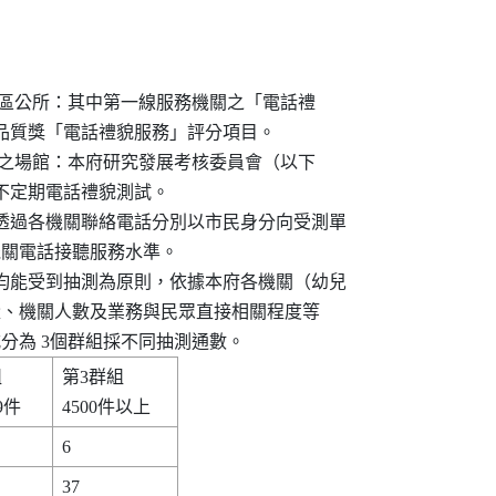
所屬機關暨各區公所：其中第一線服務機關之「電話禮

府政府服務品質獎「電話禮貌服務」評分項目。

營且對外服務之場館：本府研究發展考核委員會（以下

需要進行不定期電話禮貌測試。

會同仁透過各機關聯絡電話分別以市民身分向受測單

以瞭解機關電話接聽服務水準。

年度內均能受到抽測為原則，依據本府各機關（幼兒

請案件數量、機關人數及業務與民眾直接相關程度等

分布方式分為 3個群組採不同抽測通數。
    

第3群組       
