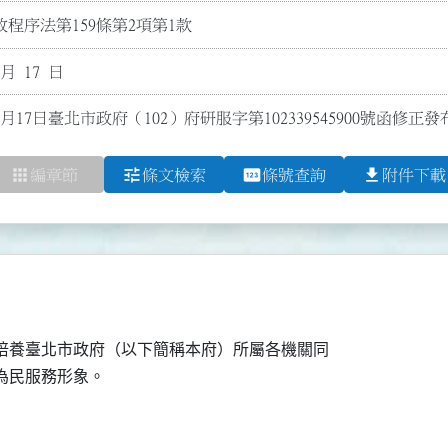
程序法第159條第2項第1款
 月 17 日
0月17日臺北市政府（102）府研服字第102339545900號函修正
apps
tune
pin
file_download
編章節
條文檢索
條號查詢
附件下載
，培養臺北市政府（以下簡稱本府）所屬各機關同
