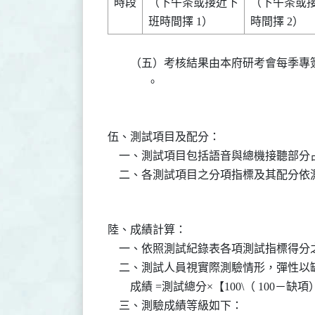
時段

（下午茶或接近下

（下午茶或接
        （五）考核結果由本府研考會
伍、測試項目及配分：

    一、測試項目包括語音與總機接聽部分
陸、成績計算：

    一、依照測試紀錄表各項測試指標得
    二、測試人員視實際測驗情形，彈性
        成績 =測試總分×【100\（ 100－缺
    三、測驗成績等級如下：
