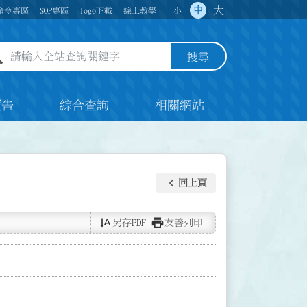
大
中
命令專區
SOP專區
logo下載
線上教學
小
全站查詢關鍵字欄位
搜尋
預告
綜合查詢
相關網站
keyboard_arrow_left
回上頁
text_rotate_vertical
print
另存PDF
友善列印