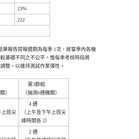
測試結果報告提報週期為每季 1次，故當季內各機

，以避免比較基礎不同之不公平。惟每季考核時段將

考會機動調整，以維持測試作業彈性。

     第3群組      

      4 通        

上班尖

（上午及下午上班尖

      2 通        
