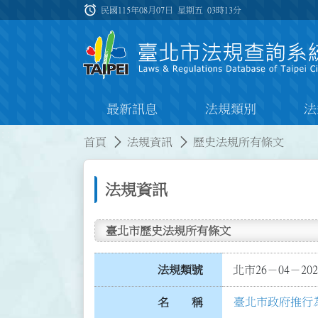
跳到主要內容
alarm
:::
民國115年08月07日 星期五
03時13分
最新訊息
法規類別
法
:::
:::
首頁
法規資訊
歷史法規所有條文
法規資訊
臺北市歷史法規所有條文
法規類號
北市26－04－202
臺北市政府推行
名 稱