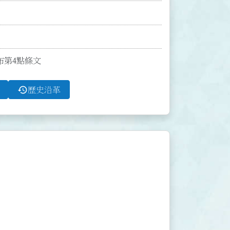
發布第4點條文
history
歷史沿革