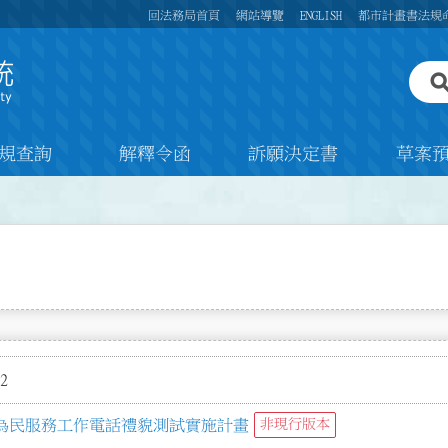
回法務局首頁
網站導覽
ENGLISH
都市計畫書法規
規查詢
解釋令函
訴願決定書
草案
2
為民服務工作電話禮貌測試實施計畫
非現行版本