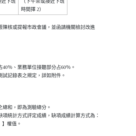
近下班

（下午茶或接近下班

每季專簽陳核或提報市政會議，並函請機關檢討改進

占40％、業務單位接聽部分占60％。

分之總和，即為測驗總分。

以缺項統計方式評定成績，缺項成績計算方式為：

項）】權值。
