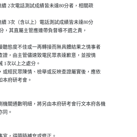
機關連續 2次電話測試成績皆未達80分者，相關疏

機關連續 3次（含以上）電話測試成績皆未達80分

申誡 2次處分，其直屬主管應連帶負督導不週之責，

話接聽態度不佳或一再轉接而無具體結果之情事者

應詳實查證，由主管儘速致電民眾表達歉意，並按情

誡 1次以上之處分。

績，或經民眾陳情、檢舉或反映查證屬實後，應依

測機關通數明細，將另由本府研考會行文本府各機
