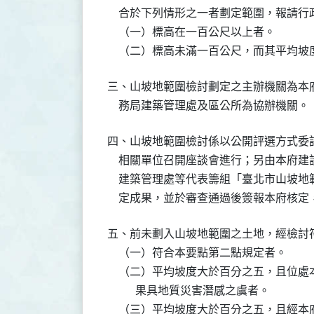
    合於下列情形之一者劃定範圍，報請
    （一）標高在一百公尺以上者。

    （二）標高未滿一百公尺，而其平均
三、山坡地範圍檢討劃定之主辦機關為本
    務局建築管理處及區公所為協辦機關。
四、山坡地範圍檢討係以公開評選方式委
    相關單位召開座談會進行；另由本府
    建築管理處等代表籌組「臺北市山坡
    定成果，並於審查通過後簽報本府核
五、前未劃入山坡地範圍之土地，經檢討
    （一）符合本要點第二點規定者。

    （二）平均坡度大於百分之五，且位
          果具地質災害潛感之虞者。

    （三）平均坡度大於百分之五，且經