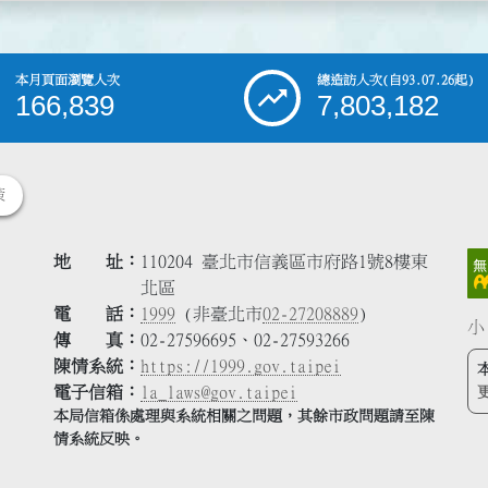
本月頁面瀏覽人次
總造訪人次
(自93.07.26起)
166,839
7,803,182
策
地 址
110204 臺北市信義區市府路1號8樓東
北區
電 話
1999
(非臺北市
02-27208889
)
小
傳 真
02-27596695、02-27593266
陳情系統
https://1999.gov.taipei
電子信箱
la_laws@gov.taipei
本局信箱係處理與系統相關之問題，其餘市政問題請至陳
情系統反映。