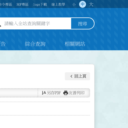
大
中
命令專區
SOP專區
logo下載
線上教學
小
全站查詢關鍵字欄位
搜尋
預告
綜合查詢
相關網站
keyboard_arrow_left
回上頁
text_rotate_vertical
print
另存PDF
友善列印