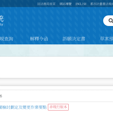
回法務局首頁
網站導覽
ENGLISH
都市計畫書法規
規查詢
解釋令函
訴願決定書
草案
6
圍檢討劃定及變更作業要點
非現行版本