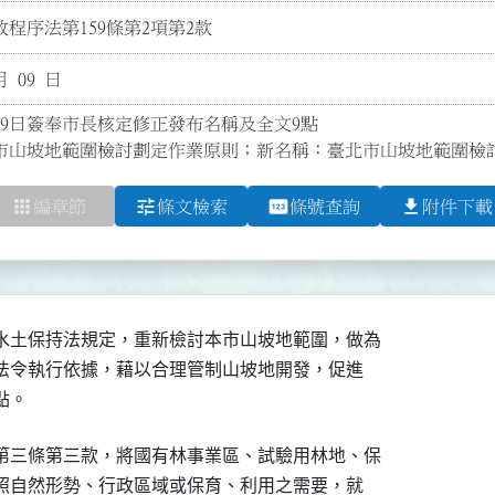
程序法第159條第2項第2款
月 09 日
月9日簽奉市長核定修正發布名稱及全文9點

市山坡地範圍檢討劃定作業原則；新名稱：臺北市山坡地範圍檢
apps
tune
pin
file_download
編章節
條文檢索
條號查詢
附件下載
水土保持法規定，重新檢討本市山坡地範圍，做為

關法令執行依據，藉以合理管制山坡地開發，促進

點。
第三條第三款，將國有林事業區、試驗用林地、保

參照自然形勢、行政區域或保育、利用之需要，就
