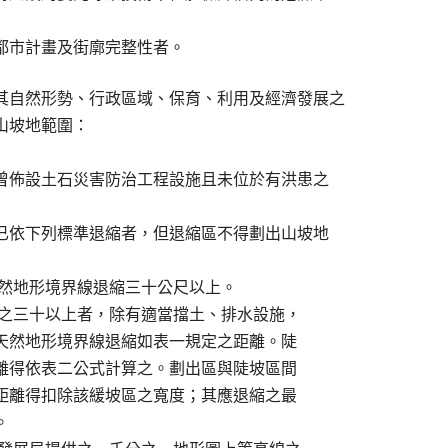
量都市計畫及街廓完整性者。
其自然形勢、行政區域、保育、利用及經濟發展之

山坡地範圍：

未曾佈設土石災害防治工程設施且未位於有洪患之

區已依下列標準退縮者，但退縮區不得劃出山坡地

，應自天然地形境界線退縮三十公尺以上。

度滿百分之三十以上者，除有適當擋土、排水設施，

外，得自天然地形境界線退縮如表一規定之距離。陡

其退縮距離得依表二公式計算之。劃出區與陡坡區間

，應退縮距離得扣除該緩坡區之寬度；其應退縮之最


