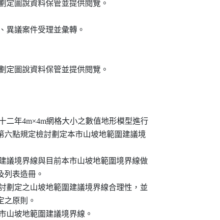
圍檢討劃定圖說資料保管並提供閱覽。

開展示、異議案件受理並彙轉。

範圍檢討劃定圖說資料保管並提供閱覽。
展局九十二年4m×4m網格大小之數值地形模型進行

第五點及第六點規定檢討劃定本市山坡地範圍建議境

坡地範圍建議境界線與目前本市山坡地範圍境界線做

置及列表造冊。

及核對檢討劃定之山坡地範圍建議境界線合理性，並

劃定之原則。

初劃本市山坡地範圍建議境界線。
