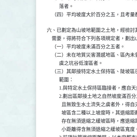
          落者。

    （四）平均坡度大於百分之五，且考
六、已劃定為山坡地範圍之土地，經檢討
    需要，得將符合下列各項規定者，劃出
    （一）平均坡度未滿百分之五者。

    （二）未在地質災害潛感地區、區內
          虞之坑谷低漥區者。

    （三）其鄰接特定水土保持區、陡坡
          範圍：

          1.與特定水土保持區臨接者
          2.劃出區鄰接土地之自然坡
            且無致生水土流失之虞者
            坡區含二種以上坡度時，
            存在無須退縮之緩坡區時
            小距離得含無須退縮之緩坡區寬度。