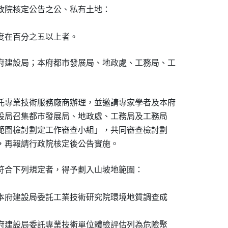
行政院核定公告之公、私有土地：

坡度在百分之五以上者。
府建設局；本府都市發展局、地政處、工務局、工

託專業技術服務廠商辦理，並邀請專家學者及本府

建設局召集都市發展局、地政處、工務局及工務局

地範圍檢討劃定工作審查小組」，共同審查檢討劃

定，再報請行政院核定後公告實施。
符合下列規定者，得予劃入山坡地範圍：

處本府建設局委託工業技術研究院環境地質調查成

本府建設局委託專業技術單位體檢評估列為危險聚
