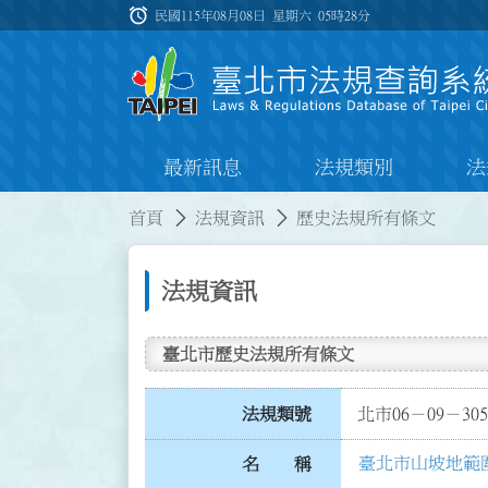
跳到主要內容
alarm
:::
民國115年08月08日 星期六
05時28分
最新訊息
法規類別
法
:::
:::
首頁
法規資訊
歷史法規所有條文
法規資訊
臺北市歷史法規所有條文
法規類號
北市06－09－305
臺北市山坡地範
名 稱