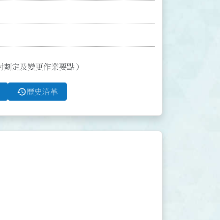
討劃定及變更作業要點）
history
歷史沿革