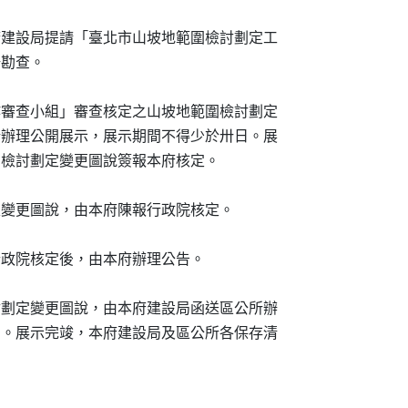
案由本府建設局提請「臺北市山坡地範圍檢討劃定工

場勘查。

劃定工作審查小組」審查核定之山坡地範圍檢討劃定

送區公所辦理公開展示，展示期間不得少於卅日。展

地範圍檢討劃定變更圖說簽報本府核定。

檢討劃定變更圖說，由本府陳報行政院核定。

，奉行政院核定後，由本府辦理公告。

範圍檢討劃定變更圖說，由本府建設局函送區公所辦

少於卅日。展示完竣，本府建設局及區公所各保存清
