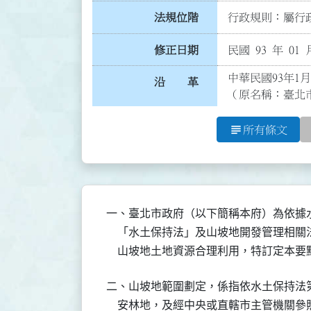
法規位階
行政規則：屬行政
修正日期
民國 93 年 01 
中華民國93年1
沿 革
（原名稱：臺北
subject
所有條文
一、臺北市政府（以下簡稱本府）為依據
    「水土保持法」及山坡地開發管理相
    山坡地土地資源合理利用，特訂定本要
二、山坡地範圍劃定，係指依水土保持法
    安林地，及經中央或直轄市主管機關