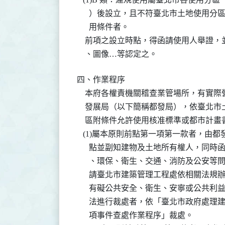
      ）後設立，且不符臺北市土地使用
      用條件者。

    前項之設立時點，得函請使用人舉證
    、圖像…等認定之。
四、作業程序

    本府各權責機關稽查業管場所，有實
    發展局（以下簡稱都發局），依臺北
    區附條件允許使用核准標準或都市計
   (1)屬本原則前點第一項第一款者，
      點並副知建物及土地所有權人，同
      、環保、衛生、交通、消防及公安
      請臺北市建築管理工程處依相關法
      有礙公共安全、衛生、安寧或公共
      法進行裁處者，依「臺北市政府處
      項事件查處作業程序」裁處。
