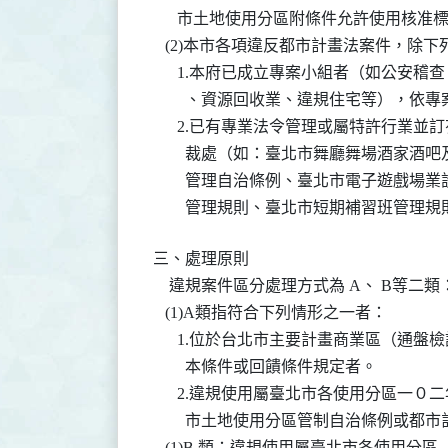
      市土地使用分區附條件允許使用核
   (2)本市各項違反都市計畫法案件，除
      1.本府已成立專案小組者（如公
        、資源回收業、違規住宅等），依
      2.已有專業法令管理或屬特許行
        裁處（如：臺北市舞廳舞場酒
        管理自治條例、臺北市電子遊
        管理規則、臺北市短期補習班
三、處理原則

    違規案件區分處理方式為 A、 B等二類：
   (1)A類指符合下列情形之一者：

      1.位於台北市主要計畫商業區（
        本條件或回饋條件規定者。

      2.違規使用屬臺北市各使用分區
        市土地使用分區管制自治條例或
   (1)B 類：違規使用屬臺北市各使用