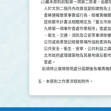
   (2)屬本原則前點第一項第二款者，
      人於文到二個月內改善並副知建物
      查察通報營業事實或行為，經權責
      逕依都市計畫法相關規定及「臺北
      九條第一項事件查處作業程序」查
      、衛生、交通、消防及公安等事項依權
      公司或商業登記經營業場所協助查
      公共安全、衛生、安寧、公共利益
      北市政府處理建築物及其基地違反
      查處。

    前項停止違規使用處分屆期後各權
五、本原則之作業流程如附件。