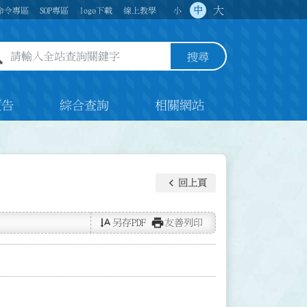
大
中
命令專區
SOP專區
logo下載
線上教學
小
全站查詢關鍵字欄位
搜尋
預告
綜合查詢
相關網站
keyboard_arrow_left
回上頁
text_rotate_vertical
print
另存PDF
友善列印