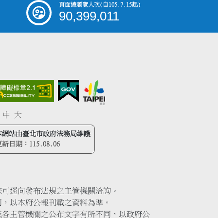
頁面總瀏覽人次
(自105.7.15起)
90,399,011
中
大
本網站由臺北市政府法務局維護
更新日期：
115.08.06
您可逕向發布法規之主管機關洽詢。
同，以本府公報刊載之資料為準。
或各主管機關之公布文字有所不同，以政府公