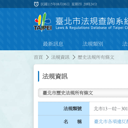
跳到主要內容
alarm
:::
民國115年08月06日 星期四
20時24分
最新訊息
法規類別
法
:::
:::
首頁
法規資訊
歷史法規所有條文
法規資訊
臺北市歷史法規所有條文
法規類號
北市13－02－301
臺北市各項違反
名 稱