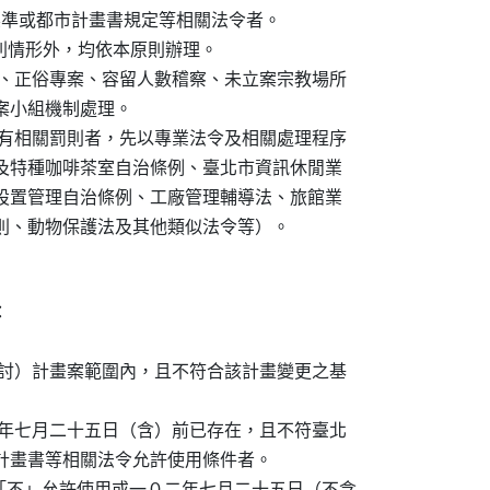
准標準或都市計畫書規定等相關法令者。

下列情形外，均依本原則辦理。

安稽查、正俗專案、容留人數稽察、未立案宗教場所

專案小組機制處理。

業並訂有相關罰則者，先以專業法令及相關處理程序

家酒吧及特種咖啡茶室自治條例、臺北市資訊休閒業

戲場業設置管理自治條例、工廠管理輔導法、旅館業

管理規則、動物保護法及其他類似法令等）。


通盤檢討）計畫案範圍內，且不符合該計畫變更之基

一０二年七月二十五日（含）前已存在，且不符臺北

都市計畫書等相關法令允許使用條件者。

分區「不」允許使用或一０二年七月二十五日（不含
