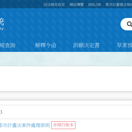
回法務局首頁
網站導覽
ENGLISH
都市計畫書法規
規查詢
解釋令函
訴願決定書
草案
3
都市計畫法案件處理原則
非現行版本