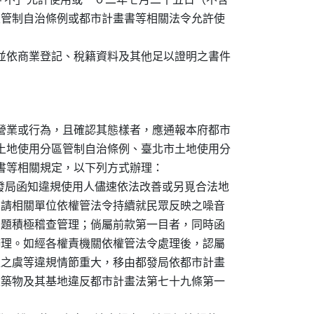
分區管制自治條例或都市計畫書等相關法令允許使

，並依商業登記、稅籍資料及其他足以證明之書件

際營業或行為，且確認其態樣者，應通報本府都市

市土地使用分區管制自治條例、臺北市土地使用分

畫書等相關規定，以下列方式辦理：

由都發局函知違規使用人儘速依法改善或另覓合法地

時函請相關單位依權管法令持續就民眾反映之噪音

等問題積極稽查管理；倘屬前款第一目者，同時函

規辦理。如經各權責機關依權管法令處理後，認屬

利益之虞等違規情節重大，移由都發局依都市計畫

理建築物及其基地違反都市計畫法第七十九條第一
