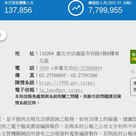
本月頁面瀏覽人次
總造訪人次
(自93.07.26起)
137,856
7,799,955
策
地 址
110204 臺北市信義區市府路1號8樓東
北區
電 話
1999
(非臺北市
02-27208889
)
小
傳 真
02-27596695、02-27593266
陳情系統
https://1999.gov.taipei
電子信箱
la_laws@gov.taipei
本局信箱係處理與系統相關之問題，其餘市政問題請至陳
情系統反映。
索，並不提供法規及法律諮詢之服務，如有法律上的疑義，建議
提供之電子檔或書面編排製作，若與本府公報之公布文字有所不
各主管機關網站所發布之法規資料蒐集編排製作，若與政府公報