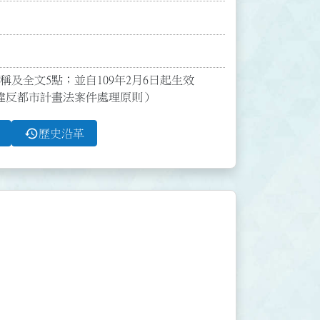
稱及全文5點；並自109年2月6日起生效

違反都市計畫法案件處理原則）
history
歷史沿革