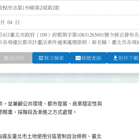
程序法第159條第2項第2款
 月 04 日
月4日臺北市政府（109）府都築字第10831265691號令修正發布名
市各項違反都市計畫法案件通案處理原則；新名稱：臺北市各項
apps
tune
pin
file_download
編章節
條文檢索
條號查詢
附件下載
案件，並兼顧公共環境、都市發展、商業穩定性與

情節輕重，採階段及漸進之方式處理。
，係指違反臺北市土地使用分區管制自治條例、臺北
