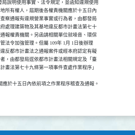
由都發局說明使用事實、法令規定，並函知違規使用

及土地所有權人，屆期後各權責機關應於十五日內

機關查察通報有違規營業事實或行為者，由都發局

市政府處理建築物及其基地違反都市計畫法第七十

處並通報權責機關。另函請相關單位就噪音、環保

管法令加強管理。但屬 109年 1月 1日後辦理

詢有違反都市計畫法之通報案件或經本府認定有礙

之虞者，由都發局逕依都市計畫法相關規定及「臺

都市計畫法第七十九條第一項事件查處作業程序」

責機關應於十五日內依前項之作業程序稽查及通報。