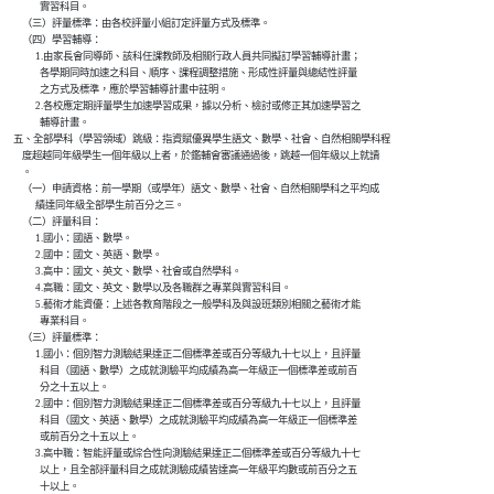
                實習科目。

        （三）評量標準：由各校評量小組訂定評量方式及標準。

        （四）學習輔導：

              1.由家長會同導師、該科任課教師及相關行政人員共同擬訂學習輔導計畫；

                各學期同時加速之科目、順序、課程調整措施、形成性評量與總結性評量

                之方式及標準，應於學習輔導計畫中註明。

              2.各校應定期評量學生加速學習成果，據以分析、檢討或修正其加速學習之

                輔導計畫。

    五、全部學科（學習領域）跳級：指資賦優異學生語文、數學、社會、自然相關學科程

        度超越同年級學生一個年級以上者，於鑑輔會審議通過後，跳越一個年級以上就讀

        。

        （一）申請資格：前一學期（或學年）語文、數學、社會、自然相關學科之平均成

              績達同年級全部學生前百分之三。

        （二）評量科目：

              1.國小：國語、數學。

              2.國中：國文、英語、數學。

              3.高中：國文、英文、數學、社會或自然學科。

              4.高職：國文、英文、數學以及各職群之專業與實習科目。

              5.藝術才能資優：上述各教育階段之一般學科及與設班類別相關之藝術才能

                專業科目。

        （三）評量標準：

              1.國小：個別智力測驗結果達正二個標準差或百分等級九十七以上，且評量

                科目（國語、數學）之成就測驗平均成績為高一年級正一個標準差或前百

                分之十五以上。

              2.國中：個別智力測驗結果達正二個標準差或百分等級九十七以上，且評量

                科目（國文、英語、數學）之成就測驗平均成績為高一年級正一個標準差

                或前百分之十五以上。

              3.高中職：智能評量或綜合性向測驗結果達正二個標準差或百分等級九十七

                以上，且全部評量科目之成就測驗成績皆達高一年級平均數或前百分之五

                十以上。
