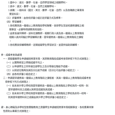
              1.國中小：語文、數學、社會、自然學習領域之相關學科。

              2.高中：語文、數學、社會、自然之相關學科。

              3.高職：一般科目（國文、英文、數學、社會、自然）以及各職群之專業與

                實習科目。

        （三）評量標準：由各校評量小組訂定評量方式及標準。

        （四）學習輔導：

              1.各校應與高一層級以上教育階段學校聯繫，安排學生至該校選修課程之相

                關事宜，必要時得請教育局協助。

              2.由家長會同導師、該科任課教師、相關行政人員及高一層級以上教育階段

                相關人員共同擬訂學習輔導計畫，提早選修高一層級以上教育階段之課程

                。

              3.各校應安排輔導教師，定期追蹤學生學習狀況，並提供協助與輔導。
參、成績考查與處理

    一、資賦優異學生申請縮短修業年限，其原教育階段成績考查得參照下列方式辦理之：

        （一）以實際修習之學期成績平均之。

        （二）以申請學生之同年級全部學生之百分等級位階給予成績。

        （三）以前述位階再加減百分比給予成績（百分比可由評量小組定之）。

        （四）由各校評量小組自定之。

    二、申請提早選修高一層級以上教育階段之課程者，其高一層級以上教育階段成績考查

        得參照下列方式辦理之：

        （一）如未來升學之學校與提早選修高一層級以上教育階段之學校為同一校時，則

              提早選修科目之成績以其修習成績為其成績。

        （二）如未來升學之學校與提早選修高一層級以上教育階段之學校為非同一校時，

              則其提早選修科目之成績由其升學之學校評量小組自定之。
肆、身心障礙及非學校型態實驗教育之資優學生申請縮短修業年限相關事宜，各校應秉持彈

    性原則以專案方式辦理之。