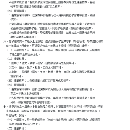
              4.藝術才能資優：智能及學業成就評量達上述各教育階段之評量標準，且藝

                術專業科目評量達各校評量小組訂定之標準。

        （四）學習輔導：

              1.由家長會同導師、任課教師及相關行政人員共同擬訂學習輔導計畫，跳級

                學習。

              2.全部學科（學習領域）跳級經鑑輔會審議通過並經監護人同意，於教育局

                公函到校後調整其學籍；若監護人不同意學籍調整，跳級資格視同放棄。

              3.修畢該教育階段課程後，學校應發給畢業證書，以參加高一層級教育階段

                學校入學或入學考試。

    六、提早選修高一年級以上之課程：指資賦優異學生某學科（學習領域）學業成就具有

        高一年級以上程度者，可提早選修高一年級以上該科（學習領域）課程。

        （一）申請資格：前一學期或學年（含前一教育階段）該科（學習領域）成績達同

              年級全部學生前百分之七。

        （二）評量科目：

              1.國中小：語文、數學、社會、自然學習領域之相關學科。

              2.高中：語文、數學、社會、自然之相關學科。

              3.高職：一般科目（國文、英文、數學、社會、自然）以及各職群之專業與

                實習科目。

        （三）評量標準：由各校評量小組訂定評量方式及標準。

        （四）學習輔導：

              1.由家長會同導師、該科任課教師及相關行政人員共同擬訂學習輔導計畫，

                至高一年級以上選修課程。

              2.各校應於每次段考時評量學生至高一年級以上選修課程之學習成果，據以

                分析、檢討或修正其學習輔導計畫。

    七、提早選修高一層級以上教育階段之課程：指資賦優異學生某學科（學習領域）學業

        成就具有高一年級以上程度者，可提早至高一層級以上教育階段之學校選修該科（

        學習領域）課程。

        （一）申請資格：前一學期或學年（含前一教育階段）該科（學習領域）成績達同

              年級全部學生前百分之七。

        （二）評量科目：
