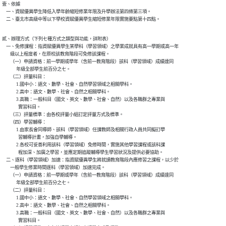
壹、依據

    一、資賦優異學生降低入學年齡縮短修業年限及升學辦法第四條第三項。

    二、臺北市高級中等以下學校資賦優異學生縮短修業年限實施要點第十四點。
貳、辦理方式（下列七種方式之類型與功能，詳附表）

    一、免修課程：指資賦優異學生某學科（學習領域）之學業成就具有高一學期或高一年

        級以上程度者，在原校該教育階段可免修該課程。

        （一）申請資格：前一學期或學年（含前一教育階段）該科（學習領域）成績達同

              年級全部學生前百分之七。

        （二）評量科目：

              1.國中小：語文、數學、社會、自然學習領域之相關學科。

              2.高中：語文、數學、社會、自然之相關學科。

              3.高職：一般科目（國文、英文、數學、社會、自然）以及各職群之專業與

                實習科目。

        （三）評量標準：由各校評量小組訂定評量方式及標準。

        （四）學習輔導：

              1.由家長會同導師、該科（學習領域）任課教師及相關行政人員共同擬訂學

                習輔導計畫，加強自學輔導。

              2.各校可妥善利用該科（學習領域）免修時間，實施其他學習課程或該科課

                程加深、加廣之學習，並應定期追蹤輔導學生學習狀況及提供必要協助。

    二、逐科（學習領域）加速：指資賦優異學生將就讀教育階段內應修習之課程，以少於

        一般學生修業時間逐科（學習領域）加速完成。

        （一）申請資格：前一學期或學年（含前一教育階段）該科（學習領域）成績達同

              年級全部學生前百分之七。

        （二）評量科目：

              1.國中小：語文、數學、社會、自然學習領域之相關學科。

              2.高中：語文、數學、社會、自然之相關學科。

              3.高職：一般科目（國文、英文、數學、社會、自然）以及各職群之專業與

                實習科目。
