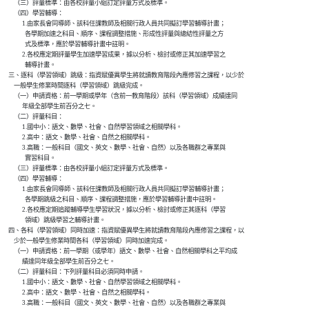
        （三）評量標準：由各校評量小組訂定評量方式及標準。

        （四）學習輔導：

              1.由家長會同導師、該科任課教師及相關行政人員共同擬訂學習輔導計畫；

                各學期加速之科目、順序、課程調整措施、形成性評量與總結性評量之方

                式及標準，應於學習輔導計畫中註明。

              2.各校應定期評量學生加速學習成果，據以分析、檢討或修正其加速學習之

                輔導計畫。

    三、逐科（學習領域）跳級：指資賦優異學生將就讀教育階段內應修習之課程，以少於

        一般學生修業時間逐科（學習領域）跳級完成。

        （一）申請資格：前一學期或學年（含前一教育階段）該科（學習領域）成績達同

              年級全部學生前百分之七。

        （二）評量科目：

              1.國中小：語文、數學、社會、自然學習領域之相關學科。

              2.高中：語文、數學、社會、自然之相關學科。

              3.高職：一般科目（國文、英文、數學、社會、自然）以及各職群之專業與

                實習科目。

        （三）評量標準：由各校評量小組訂定評量方式及標準。

        （四）學習輔導：

              1.由家長會同導師、該科任課教師及相關行政人員共同擬訂學習輔導計畫；

                各學期跳級之科目、順序、課程調整措施，應於學習輔導計畫中註明。

              2.各校應定期追蹤輔導學生學習狀況，據以分析、檢討或修正其逐科（學習

                領域）跳級學習之輔導計畫。

    四、各科（學習領域）同時加速：指資賦優異學生將就讀教育階段內應修習之課程，以

        少於一般學生修業時間各科（學習領域）同時加速完成。

        （一）申請資格：前一學期（或學年）語文、數學、社會、自然相關學科之平均成

              績達同年級全部學生前百分之七。

        （二）評量科目：下列評量科目必須同時申請。

              1.國中小：語文、數學、社會、自然學習領域之相關學科。

              2.高中：語文、數學、社會、自然之相關學科。

              3.高職：一般科目（國文、英文、數學、社會、自然）以及各職群之專業與
