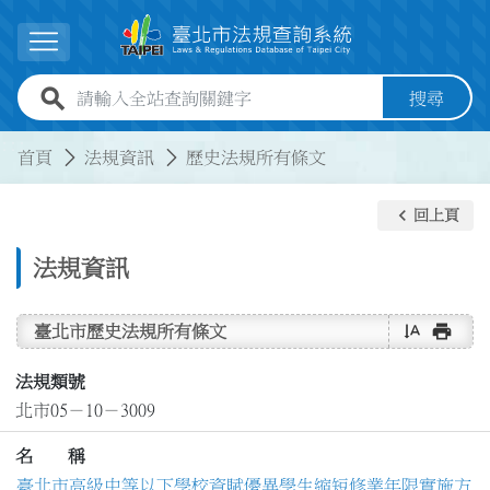
跳到主要內容
展開選單
全站查詢關鍵字欄位
搜尋
:::
:::
首頁
法規資訊
歷史法規所有條文
keyboard_arrow_left
回上頁
法規資訊
text_rotate_vertical
print
臺北市歷史法規所有條文
法規類號
北市05－10－3009
名 稱
臺北市高級中等以下學校資賦優異學生縮短修業年限實施方