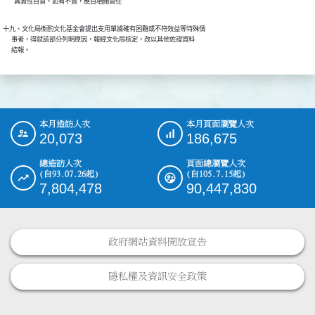
        真實性負責，如有不實，應負相關責任
十九、文化局衡酌文化基金會提出支用單據確有困難或不符效益等特殊情

      事者，得就該部分列明原因，報經文化局核定，改以其他佐證資料

      結報。
本月造訪人次
本月頁面瀏覽人次
:::
20,073
186,675
總造訪人次
頁面總瀏覽人次
(自93.07.26起)
(自105.7.15起)
7,804,478
90,447,830
政府網站資料開放宣告
隱私權及資訊安全政策