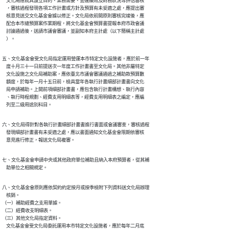
    文化局應就其設立目的、業務需要、營運績效及財務狀況等評估審核

    ，審核過程發現各項工作計畫或方針及預算有未妥適之處，應提出審

    核意見送交文化基金會據以修正。文化局依前開原則審核完竣後，應

    配合本市總預算案作業期程，將文化基金會預算書提報本府市政會議

    討論通過後，送請市議會審議，並副知本府主計處（以下簡稱主計處

    ）。
五、文化基金會受文化局指定運用營運本市特定文化設施者，應於前一年

    度十月三十一日前提送次一年度工作計畫書至文化局。其他非屬特定

    文化設施之文化局補助案，應依臺北市議會審議通過之補助款預算數

    額度，於每年一月十五日前，檢具當年各執行計畫細部計畫書向文化

    局申請補助。上開前項細部計畫書，應包含執行計畫構想、執行內容

    、執行時程規劃、經費支用明細表等，經費支用明細表之編定，應編

    列至二級用途別科目。
六、文化局得針對各執行計畫細部計畫書進行書面或會議審查，審核過程

    發現細部計畫書有未妥適之處，應以書面通知文化基金會限期依審核

    意見進行修正，報送文化局複審。
七、文化基金會申請中央或其他政府單位補助且納入本府預算者，從其補

    助單位之相關規定。
八、文化基金會原則應依契約約定按月或按季檢附下列資料送文化局辦理

    核銷。

（一）補助經費之支用單據。

（二）經費收支明細表。

（三）其他文化局指定資料。

    文化基金會受文化局委託運用本市特定文化設施者，應於每年二月底
