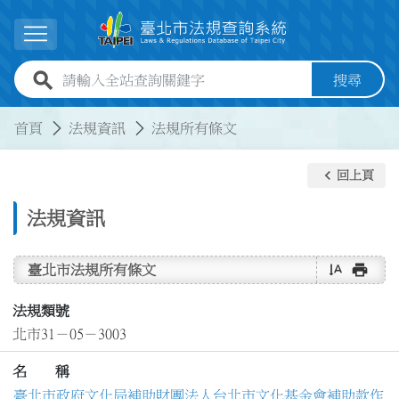
跳到主要內容
展開選單
全站查詢關鍵字欄位
搜尋
:::
:::
首頁
法規資訊
法規所有條文
keyboard_arrow_left
回上頁
法規資訊
text_rotate_vertical
print
臺北市法規所有條文
法規類號
北市31－05－3003
名 稱
臺北市政府文化局補助財團法人台北市文化基金會補助款作