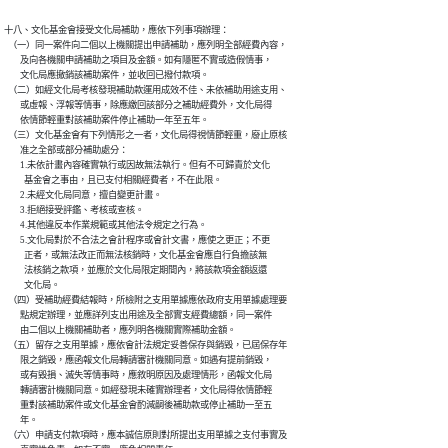
十八、文化基金會接受文化局補助，應依下列事項辦理：

  （一）同一案件向二個以上機關提出申請補助，應列明全部經費內容，

        及向各機關申請補助之項目及金額。如有隱匿不實或造假情事，

        文化局應撤銷該補助案件，並收回已撥付款項。

  （二）如經文化局考核發現補助款運用成效不佳、未依補助用途支用、

        或虛報、浮報等情事，除應繳回該部分之補助經費外，文化局得

        依情節輕重對該補助案件停止補助一年至五年。

  （三）文化基金會有下列情形之一者，文化局得視情節輕重，廢止原核

        准之全部或部分補助處分：

        1.未依計畫內容確實執行或因故無法執行。但有不可歸責於文化

          基金會之事由，且已支付相關經費者，不在此限。

        2.未經文化局同意，擅自變更計畫。

        3.拒絕接受評鑑、考核或查核。

        4.其他違反本作業規範或其他法令規定之行為。

        5.文化局對於不合法之會計程序或會計文書，應使之更正；不更

          正者，或無法改正而無法核銷時，文化基金會應自行負擔該無

          法核銷之款項，並應於文化局限定期間內，將該款項金額返還

          文化局。

  （四）受補助經費結報時，所檢附之支用單據應依政府支用單據處理要

        點規定辦理，並應詳列支出用途及全部實支經費總額，同一案件

        由二個以上機關補助者，應列明各機關實際補助金額。

  （五）留存之支用單據，應依會計法規定妥善保存與銷毀，已屆保存年

        限之銷毀，應函報文化局轉請審計機關同意。如遇有提前銷毀，

        或有毀損、滅失等情事時，應敘明原因及處理情形，函報文化局

        轉請審計機關同意。如經發現未確實辦理者，文化局得依情節輕

        重對該補助案件或文化基金會酌減嗣後補助款或停止補助一至五

        年。

  （六）申請支付款項時，應本誠信原則對所提出支用單據之支付事實及
