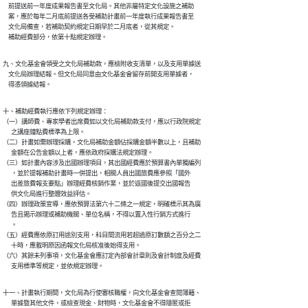
    前提送前一年度成果報告書至文化局。其他非屬特定文化設施之補助

    案，應於每年二月底前提送各受補助計畫前一年度執行成果報告書至

    文化局備查，若補助契約規定日期早於二月底者，從其規定。

    補助經費部分，依第十點規定辦理。
九、文化基金會領受之文化局補助款，應檢附收支清單，以及支用單據送

    文化局辦理結報。但文化局同意由文化基金會留存前開支用單據者，

    得憑領據結報。
十、補助經費執行應依下列規定辦理：

（一）講師費、專家學者出席費如以文化局補助款支付，應以行政院規定

      之講座鐘點費標準為上限。

（二）計畫如需辦理採購，文化局補助金額佔採購金額半數以上，且補助

      金額在公告金額以上者，應依政府採購法規定辦理。

（三）如計畫內容涉及出國辦理項目，其出國經費應於預算書內單獨編列

      ，並於提報補助計畫時一併提出，相關人員出國旅費應參照「國外

      出差旅費報支要點」辦理經費核銷作業，並於返國後提交出國報告

      供文化局進行整體效益評估。

（四）辦理政策宣導，應依預算法第六十二條之一規定，明確標示其為廣

      告且揭示辦理或補助機關、單位名稱，不得以置入性行銷方式進行

      。

（五）經費應依原訂用途別支用，科目間流用若超過原訂數額之百分之二

      十時，應載明原因函報文化局核准後始得支用。

（六）其餘未列事項，文化基金會應訂定內部會計章則及會計制度及經費

      支用標準等規定，並依規定辦理。
十一、計畫執行期間，文化局為行使審核職權，向文化基金會查閱簿籍、

      單據暨其他文件，或檢查現金、財物時，文化基金會不得隱匿或拒
