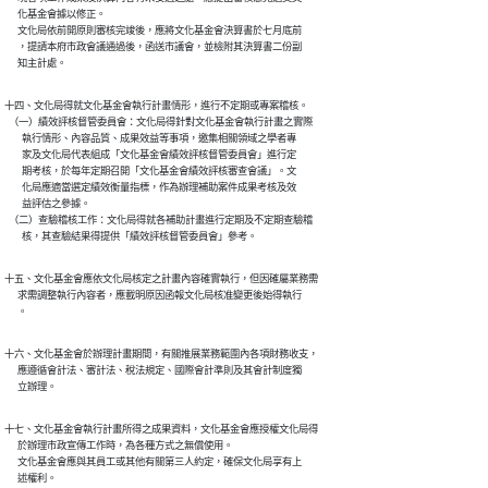
      化基金會據以修正。

      文化局依前開原則審核完竣後，應將文化基金會決算書於七月底前

      ，提請本府市政會議通過後，函送市議會，並檢附其決算書二份副

      知主計處。
十四、文化局得就文化基金會執行計畫情形，進行不定期或專案稽核。

  （一）績效評核督管委員會：文化局得針對文化基金會執行計畫之實際

        執行情形、內容品質、成果效益等事項，邀集相關領域之學者專

        家及文化局代表組成「文化基金會績效評核督管委員會」進行定

        期考核，於每年定期召開「文化基金會績效評核審查會議」。文

        化局應適當選定績效衡量指標，作為辦理補助案件成果考核及效

        益評估之參據。

  （二）查驗稽核工作：文化局得就各補助計畫進行定期及不定期查驗稽

        核，其查驗結果得提供「績效評核督管委員會」參考。
十五、文化基金會應依文化局核定之計畫內容確實執行，但因確屬業務需

      求需調整執行內容者，應載明原因函報文化局核准變更後始得執行

      。
十六、文化基金會於辦理計畫期間，有關推展業務範圍內各項財務收支，

      應遵循會計法、審計法、稅法規定、國際會計準則及其會計制度獨

      立辦理。
十七、文化基金會執行計畫所得之成果資料，文化基金會應授權文化局得

      於辦理市政宣傳工作時，為各種方式之無償使用。

      文化基金會應與其員工或其他有關第三人約定，確保文化局享有上

      述權利。