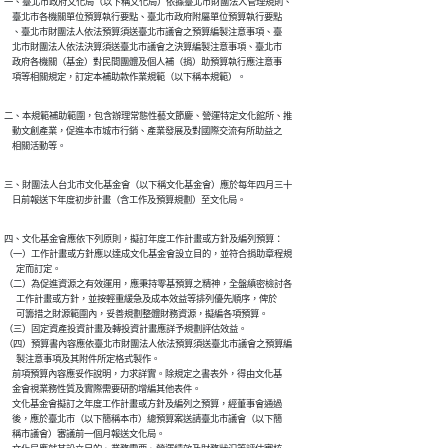
一、臺北市政府文化局（以下稱文化局）依據臺北市財團法人管理規則、

    臺北市各機關單位預算執行要點、臺北市政府附屬單位預算執行要點

    、臺北市財團法人依法預算須送臺北市議會之預算編製注意事項、臺

    北市財團法人依法決算須送臺北市議會之決算編製注意事項、臺北市

    政府各機關（基金）對民間團體及個人補（捐）助預算執行應注意事

    項等相關規定，訂定本補助款作業規範（以下稱本規範）。
二、本規範補助範圍，包含辦理常態性藝文節慶、營運特定文化館所、推

    動文創產業，促進本市城市行銷、產業發展及對國際交流有所助益之

    相關活動等。
三、財團法人台北市文化基金會（以下稱文化基金會）應於每年四月三十

    日前報送下年度初步計畫（含工作及預算規劃）至文化局。
四、文化基金會應依下列原則，擬訂年度工作計畫或方針及編列預算：

（一）工作計畫或方針應以達成文化基金會設立目的，並符合捐助章程規

      定而訂定。

（二）為促進資源之有效運用，應秉持零基預算之精神，全盤縝密檢討各

      工作計畫或方針，並按輕重緩急及成本效益等排列優先順序，俾於

      可籌措之財源範圍內，妥善規劃整體財務資源，擬編各項預算。

（三）固定資產投資計畫及轉投資計畫應詳予規劃評估效益。

（四）預算書內容應依臺北市財團法人依法預算須送臺北市議會之預算編

      製注意事項及其附件所定格式製作。

    前項預算內容應妥作說明，力求詳實。除規定之書表外，得由文化基

    金會視業務性質及實際需要研酌增編其他表件。

    文化基金會擬訂之年度工作計畫或方針及編列之預算，經董事會通過

    後，應於臺北市（以下簡稱本市）總預算案送請臺北市議會（以下簡

    稱市議會）審議前一個月報送文化局。
