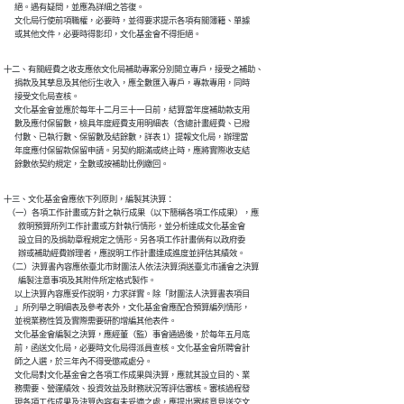
      絕。遇有疑問，並應為詳細之答復。

      文化局行使前項職權，必要時，並得要求提示各項有關簿籍、單據

      或其他文件，必要時得影印，文化基金會不得拒絕。
十二、有關經費之收支應依文化局補助專案分別開立專戶，接受之補助、

      捐款及其孳息及其他衍生收入，應全數匯入專戶，專款專用，同時

      接受文化局查核。

      文化基金會並應於每年十二月三十一日前，結算當年度補助款支用

      數及應付保留數，檢具年度經費支用明細表（含總計畫經費、已撥

      付數、已執行數、保留數及結餘數，詳表 1）提報文化局，辦理當

      年度應付保留款保留申請。另契約期滿或終止時，應將實際收支結

      餘數依契約規定，全數或按補助比例繳回。
十三、文化基金會應依下列原則，編製其決算：

  （一）各項工作計畫或方針之執行成果（以下簡稱各項工作成果），應

        敘明預算所列工作計畫或方針執行情形，並分析達成文化基金會

        設立目的及捐助章程規定之情形。另各項工作計畫倘有以政府委

        辦或補助經費辦理者，應說明工作計畫達成進度並評估其績效。

  （二）決算書內容應依臺北市財團法人依法決算須送臺北市議會之決算

        編製注意事項及其附件所定格式製作。

      以上決算內容應妥作說明，力求詳實。除「財團法人決算書表項目

      」所列舉之明細表及參考表外，文化基金會應配合預算編列情形，

      並視業務性質及實際需要研酌增編其他表件。

      文化基金會編製之決算，應經董（監）事會通過後，於每年五月底

      前，函送文化局，必要時文化局得派員查核。文化基金會所聘會計

      師之人選，於三年內不得受懲戒處分。

      文化局對文化基金會之各項工作成果與決算，應就其設立目的、業

      務需要、營運績效、投資效益及財務狀況等評估審核。審核過程發

      現各項工作成果及決算內容有未妥適之處，應提出審核意見送交文
