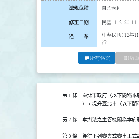
法規位階
自治規則
修正日期
民國 112 年 11
中華民國112年1
沿 革
行
subject
apps
所有條文
編
第 1 條
臺北市政府（以下簡稱本
），提升臺北市（以下簡
第 2 條
本辦法之主管機關為本府
第 3 條
獲得下列賽會或賽事正式