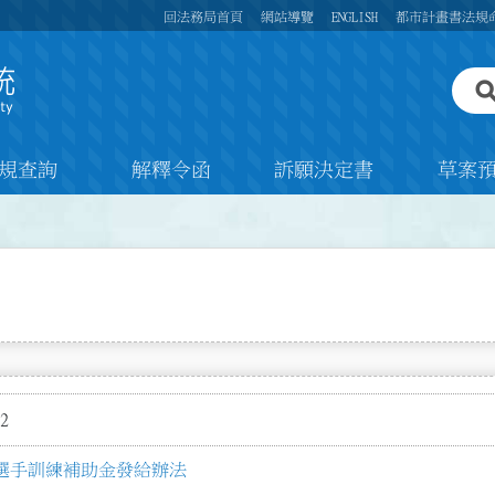
回法務局首頁
網站導覽
ENGLISH
都市計畫書法規
規查詢
解釋令函
訴願決定書
草案
2
選手訓練補助金發給辦法