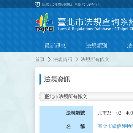
跳到主要內容
alarm
:::
民國115年08月08日 星期六
02時47分
最新訊息
法規類別
法
:::
:::
首頁
法規資訊
法規所有條文
法規資訊
臺北市法規所有條文
法規類號
北市35－02－400
臺北市績優運動
名 稱