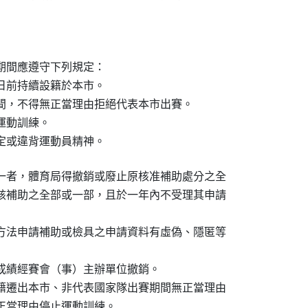
期間應遵守下列規定：

日前持續設籍於本市。

間，不得無正當理由拒絕代表本市出賽。

動訓練。

定或違背運動員精神。
一者，體育局得撤銷或廢止原核准補助處分之全

該補助之全部或一部，且於一年內不受理其申請

方法申請補助或檢具之申請資料有虛偽、隱匿等

成績經賽會（事）主辦單位撤銷。

籍遷出本市、非代表國家隊出賽期間無正當理由

無正當理由停止運動訓練。
