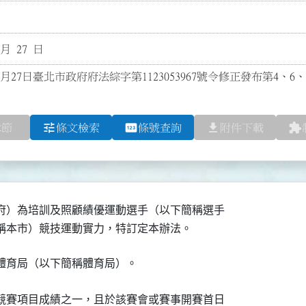
 月 27 日
1月27日臺北市政府府法綜字第1123053967號令修正發布第4、6、
tune
pin
file_download
extension
章節
條文檢索
條號查詢
附件下載
府）為培訓及照顧績優運動選手（以下簡稱選手

稱本市）競技運動實力，特訂定本辦法。
體育局（以下簡稱體育局）。
競賽項目成績之一，且於該賽會或賽事開賽首日
