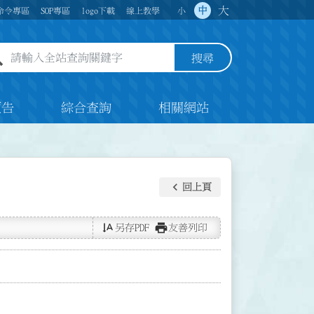
大
中
命令專區
SOP專區
logo下載
線上教學
小
全站查詢關鍵字欄位
搜尋
預告
綜合查詢
相關網站
keyboard_arrow_left
回上頁
text_rotate_vertical
print
另存PDF
友善列印