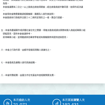
    席規定。民間團體代表之委員委任代理人出席時，其受任人以該委員所屬團體內之成員

    為限。

    本會會議應有二分之一以上委員出席始得開會；經出席委員過半數同意，始得作成決議

    。

    本會得依會務需要邀請相關機關、團體及人員列席說明。

五、本會為審議案件或評鑑社會住宅之需要，得推派委員或調派業務有關人員組成專案小組

    研擬意見，提供本會會議參考。

本月造訪人次
本月頁面瀏覽人次
:::
21,071
192,431