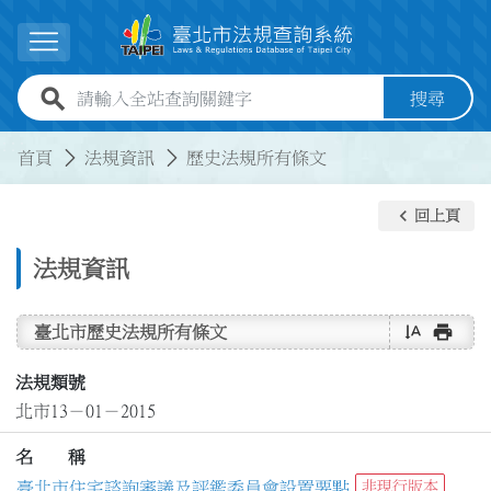
跳到主要內容
展開選單
全站查詢關鍵字欄位
搜尋
:::
:::
首頁
法規資訊
歷史法規所有條文
keyboard_arrow_left
回上頁
法規資訊
text_rotate_vertical
print
臺北市歷史法規所有條文
法規類號
北市13－01－2015
名 稱
臺北市住宅諮詢審議及評鑑委員會設置要點
非現行版本