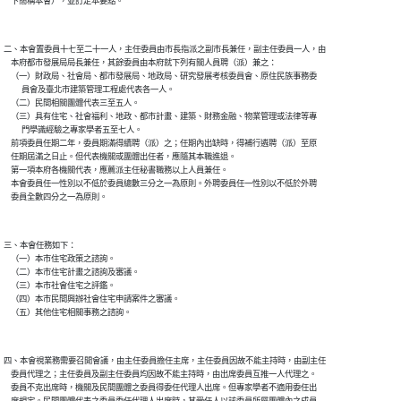
二、本會置委員十七至二十一人，主任委員由市長指派之副市長兼任，副主任委員一人，由

    本府都市發展局局長兼任，其餘委員由本府就下列有關人員聘（派）兼之：

    （一）財政局、社會局、都市發展局、地政局、研究發展考核委員會、原住民族事務委

          員會及臺北市建築管理工程處代表各一人。

    （二）民間相關團體代表三至五人。

    （三）具有住宅、社會福利、地政、都市計畫、建築、財務金融、物業管理或法律等專

          門學識經驗之專家學者五至七人。

    前項委員任期二年，委員期滿得續聘（派）之；任期內出缺時，得補行遴聘（派）至原

    任期屆滿之日止。但代表機關或團體出任者，應隨其本職進退。

    第一項本府各機關代表，應薦派主任秘書職務以上人員兼任。

    本會委員任一性別以不低於委員總數三分之一為原則。外聘委員任一性別以不低於外聘

三、本會任務如下：

    （一）本市住宅政策之諮詢。

    （二）本市住宅計畫之諮詢及審議。

    （三）本市社會住宅之評鑑。

    （四）本市民間興辦社會住宅申請案件之審議。

四、本會視業務需要召開會議，由主任委員擔任主席，主任委員因故不能主持時，由副主任

    委員代理之；主任委員及副主任委員均因故不能主持時，由出席委員互推一人代理之。

    委員不克出席時，機關及民間團體之委員得委任代理人出席。但專家學者不適用委任出
