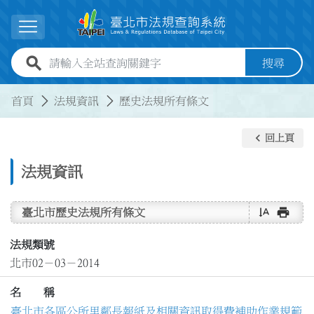
跳到主要內容
展開選單
全站查詢關鍵字欄位
搜尋
:::
:::
首頁
法規資訊
歷史法規所有條文
keyboard_arrow_left
回上頁
法規資訊
text_rotate_vertical
print
臺北市歷史法規所有條文
法規類號
北市02－03－2014
名 稱
臺北市各區公所里鄰長報紙及相關資訊取得費補助作業規範