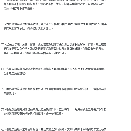
    鄰長報紙及相關資訊取得費支用情形之考核、管制，提升補助業務效益，有效配置有限

二、本作業規範補助對象為依地方制度法第59條規定由里民依法選舉之里長暨依臺北市鄰長

三、里長因停職、解職、辭職、死亡或任期屆滿等喪失身分及鄰長因解聘、辭職、死亡或任

    期屆滿等喪失身分時，報紙及相關資訊取得費按當月在職日數計算，在職日數半個月以

四、各區公所里鄰長報紙及相關資訊取得費，其補助標準，每人每月上限為新臺幣 300元，

五、本作業規範補助經費以補助各區公所里鄰長報紙及相關資訊取得費為限，不得作為其他

六、各區公所應每月辦理補助費支付及核銷作業，並於每年十二月底前調查里鄰長於次年欲

七、各區公所應不定期督導辦理本補助業務之執行情形，其執行成效本局得列為年度民政業
