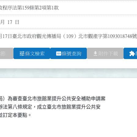
程序法第159條第2項第1款
 月 17 日
月17日臺北市政府觀光傳播局（109）北市觀產字第109301874
tune
pin
file_download
extension
章節
條文檢索
條號查詢
附件下載
局）為審查臺北市旅館業提升公共安全補助申請案

助辦法第八條規定，成立臺北市旅館業提升公共安
