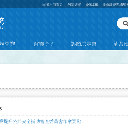
回法務局首頁
網站導覽
ENGLISH
都市計畫書法規
規查詢
解釋令函
訴願決定書
草案
9
業提升公共安全補助審查委員會作業要點