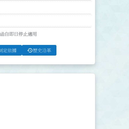
8號函自即日停止適用
history
制定依據
歷史沿革