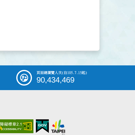
頁面總瀏覽人次
(自105.7.15起)
90,434,469