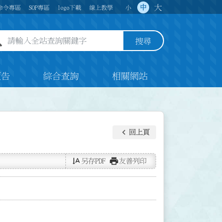
大
中
命令專區
SOP專區
logo下載
線上教學
小
全站查詢關鍵字欄位
搜尋
預告
綜合查詢
相關網站
keyboard_arrow_left
回上頁
text_rotate_vertical
print
另存PDF
友善列印