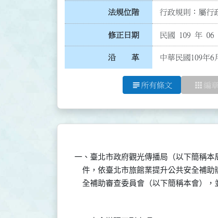
法規位階
行政規則：屬行政
修正日期
民國 109 年 06
沿 革
中華民國109年6
subject
apps
所有條文
編
一、臺北市政府觀光傳播局（以下簡稱本
    件，依臺北市旅館業提升公共安全補