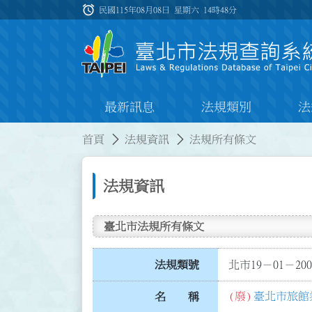
跳到主要內容
alarm
:::
民國115年08月08日 星期六
14時48分
最新訊息
法規類別
法
:::
:::
首頁
法規資訊
法規所有條文
法規資訊
臺北市法規所有條文
法規類號
北市19－01－200
(廢)
臺北市旅館
名 稱