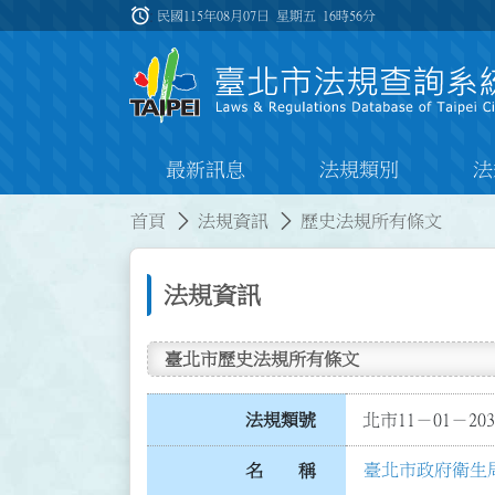
跳到主要內容
alarm
:::
民國115年08月07日 星期五
16時56分
最新訊息
法規類別
法
:::
:::
首頁
法規資訊
歷史法規所有條文
法規資訊
臺北市歷史法規所有條文
法規類號
北市11－01－203
臺北市政府衛生
名 稱