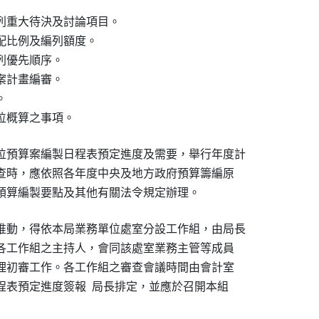
編列重大待決及討論項目。

配比例及編列額度。

列優先順序。

案計畫編審。



單位概算之事項。
位預算案編製日程表預定進度及需要，舉行年度計

審查時，應依照各年度中央及地方政府預算籌編原

單位預算編製要點及其他有關法令規定辦理。
推動，得依本局業務單位處室分設工作組，由局長

任各工作組之主持人，會同該處室業務主管等成員

辦理初審工作。各工作組之審查會議時間由會計室

程表預定進度簽報  局長排定，並應於召開本組
