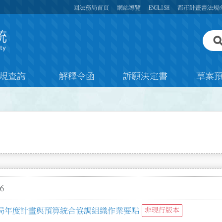
回法務局首頁
網站導覽
ENGLISH
都市計畫書法規
規查詢
解釋令函
訴願決定書
草案
6
局年度計畫與預算統合協調組織作業要點
非現行版本