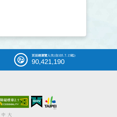
頁面總瀏覽人次
(自105.7.15起)
90,421,190
中
大