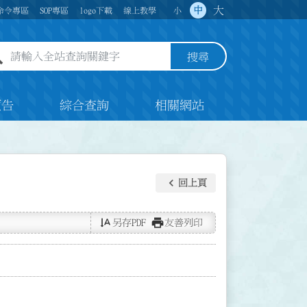
大
中
命令專區
SOP專區
logo下載
線上教學
小
全站查詢關鍵字欄位
搜尋
預告
綜合查詢
相關網站
keyboard_arrow_left
回上頁
text_rotate_vertical
print
另存PDF
友善列印