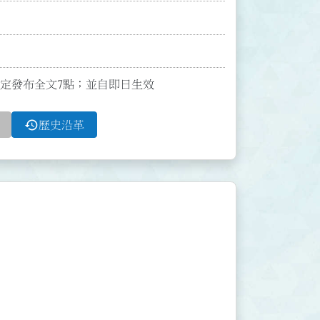
號函訂定發布全文7點；並自即日生效
history
歷史沿革