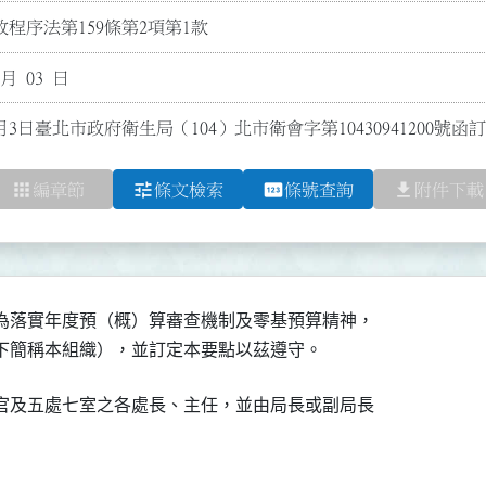
程序法第159條第2項第1款
 月 03 日
月3日臺北市政府衛生局（104）北市衛會字第10430941200
apps
tune
pin
file_download
編章節
條文檢索
條號查詢
附件下載
為落實年度預（概）算審查機制及零基預算精神，

（以下簡稱本組織），並訂定本要點以茲遵守。
官及五處七室之各處長、主任，並由局長或副局長
