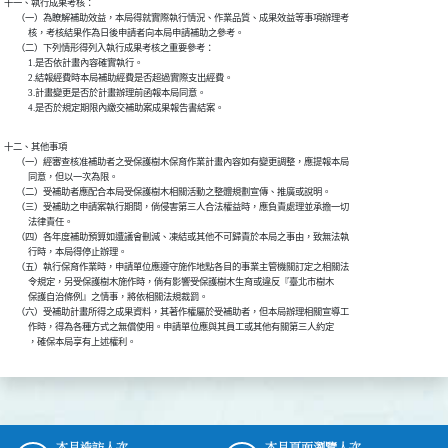
十一、執行成果考核：

      （一）為瞭解補助效益，本局得就實際執行情況、作業品質、成果效益等事項辦理考

            核，考核結果作為日後申請者向本局申請補助之參考。

      （二）下列情形得列入執行成果考核之重要參考：

            1.是否依計畫內容確實執行。

            2.結報經費時本局補助經費是否超過實際支出經費。

            3.計畫變更是否於計畫辦理前函報本局同意。

            4.是否於規定期限內繳交補助案成果報告書結案。
十二、其他事項

      （一）經審查核准補助者之受保護樹木保育作業計畫內容如有變更調整，應提報本局

            同意，但以一次為限。

      （二）受補助者應配合本局受保護樹木相關活動之整體規劃宣傳、推廣或說明。

      （三）受補助之申請案執行期間，倘侵害第三人合法權益時，應負責處理並承擔一切

            法律責任。

      （四）各年度補助預算如遭議會刪減、凍結或其他不可歸責於本局之事由，致無法執

            行時，本局得停止辦理。

      （五）執行保育作業時，申請單位應遵守施作地點各目的事業主管機關訂定之相關法

            令規定，另受保護樹木施作時，倘有影響受保護樹木生育或違反『臺北市樹木

            保護自治條例』之情事，將依相關法規裁罰。

      （六）受補助計畫所得之成果資料，其著作權屬於受補助者，但本局辦理相關宣導工

            作時，得為各種方式之無償使用。申請單位應與其員工或其他有關第三人約定

            ，確保本局享有上述權利。
本月造訪人次
本月頁面瀏覽人次