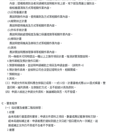
              內容；提褐根病防治者另請補充說明樹木地上部、地下部及周邊土壤防治、

              樹枝搬運清除方式等相關作業內容。

           (3)日常養護計畫

              應說明施作內容、使用藥劑及方式等相關作業內容。

           (4)樹勢扶正計畫

              應說明使用機具及方式等相關作業內容。

           (5)外科手術計畫

              應說明清創處理程度及傷口保護措施等相關作業內容。

           (6)移除計畫

              應說明使用機具及移除方式等相關作業內容。

           (6)其他

              應詳實說明應辦理事項等相關作業內容。

            同一株樹木可同時提出一種以上之施作項目計畫，惟須詳實清楚說明。

          4.施作期程及預計施作日期。

          5.預算明細總表，並註明申請補助之項目及申請金額。（詳附件 4）

          6.預計施作承商，並檢附公司合法登記證明文件、相關實績。

          7.預期效益。

          8.其他。

    （三）申請文件所有資料應合併裝訂成冊，一式15份。計畫書格式應以A4直式橫書、雙

          面印刷、編列頁碼、左側裝釘方式，且不超過50頁為原則。

    （四）申請人檢送之申請文件資料，無論補助與否，均不發還。
七、審查程序

    （一）採初審及複審二階段辦理：

          1.初審

            由本局進行書面資料審查；申請文件資料之項目、數量或應記載事項有欠缺，

            經本局通知補正者，申請者應於通知到達之次日起 7個日曆天內一次補正，逾

            期或補正文件仍不齊或不合者不予受理。

          2.複審
