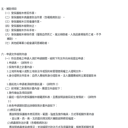
五、補助項目

    （一）受保護樹木修剪作業。

    （二）受保護樹木病蟲害防治作業（含褐根病防治）。

    （三）受保護樹木日常養護作業。

    （四）受保護樹木樹勢扶正。

    （五）受保護樹木外科手術。

    （六）受保護樹木移除作業（僅限自然死亡、風災傾倒者，人為因素導致死亡者，不予

          補助）。

    （七）其他經專案小組會議同意補助者。
六、申請文件檢附內容

    （一）符合資格之申請人須於申請期間，檢附下列文件向本局提出申請：

          1.申請表。（詳附件 1）

          2.保育作業之計畫內容。

          3.土地所有權人或對土地依法令或契約有管理使用權之人證明文件。

          4.身分證明文件影本：自然人應檢附身分證影本，法人團體應檢附立案證書影本

            。

          5.委託他人申請者須檢附委託書。（詳附件 2）

    （二）前項第二款保育計畫內容，應提交內容如下：

          1.施作緣由及項目說明

          2.最近一個月內受保護樹木樹籍資料表，且應說明該樹目前生育情狀。（詳附件

            3 ）

          3.依各申請類別提出詳細保育計畫內容如下：

           (1)修剪計畫

              應說明受保護樹木修剪原則、範圍、強度及施作機具、方式等相關作業內容

              ，並以東、西、南、北四面向現況照片輔助說明修剪幅度。

           (2)病蟲害防治計畫（含褐根病防治）

              應說明病蟲害染病情況，並詳細提出防治方式及用藥劑量、頻率等相關作業
