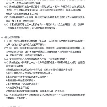
          運用方式，應依該法及相關規定辦理。

    （四）受補助者應依稅法及一般公認會計原則之規定，製作、取得及保存合法之原始支

          出憑證，於計畫執行結束後30日內，檢齊相關憑證並裝訂成冊，送本局辦理結報

          及核銷，以備審計機關及本局查核。

    （五）受補助者申請支付款項時，應本誠信原則對所提出支出憑證之支付事實及真實性

          負責，如有不實，應負相關責任。

    （六）本案補助費用已包括一切稅捐在內，本局將於次年 2月底前寄發扣（免）繳憑單

          ，受補助者應依稅法規定，自行繳納與辦理扣繳事宜。
十、補助標準與原則：

    （一）同一株受保護樹木申請本補助，每年以一次為原則；補助款限申請之當年度執行

          完畢，無法於當年度執行完成者不予補助。

    （二）同一案件不得重複申請本局其他補助，該計畫如已同時向其他機關申請補助，應

          列明全部經費內容，及向各機關申請補助之項目及金額。如有隱匿不實或造假情

          事，得撤銷其補助，並收回已撥付款項。

    （三）受保護樹木因人為因素導致樹木死亡者，不得申請本項補助。

    （四）受補助者有下列情形之一者，本局得視情節輕重，得撤銷或廢止其補助，並追回

          全部或部份補助款：

          1.受補助者尚有補助案逾期未執行完成，或前三年間未依計畫內容執行。

          2.檢送之申請資料及其附件不實或有造假情事者。

          3.未依計畫內容確實執行或因故無法履行者。

          4.拒絕接受本局抽查或考核者。

          5.未經本局核准，擅自變更計畫者。

          6.其他違背法令之行為者。

          受補助者經本局通知應繳回補助款，逾期不履行者，依法追回。

    （五）有前項各款情事者，除應繳回該部分之補助經費外，本局並得依情節輕重停止受

          理其申請一年至五年。