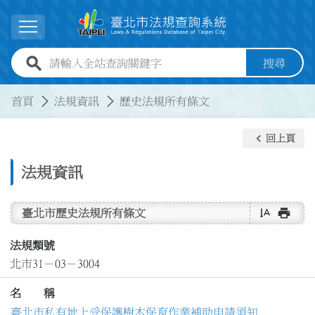
跳到主要內容
展開選單
全站查詢關鍵字欄位
搜尋
:::
:::
首頁
法規資訊
歷史法規所有條文
keyboard_arrow_left
回上頁
法規資訊
text_rotate_vertical
print
臺北市歷史法規所有條文
法規類號
北市31－03－3004
名 稱
臺北市私有地上受保護樹木保育作業補助申請須知