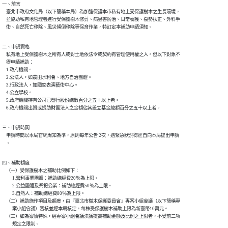
一、前言

    臺北市政府文化局（以下簡稱本局）為加強保護本市私有地上受保護樹木之生長環境，

    並協助私有地管理者進行受保護樹木修剪、病蟲害防治、日常養護、樹勢扶正、外科手

    術、自然死亡移除、風災傾倒移除等保育作業，特訂定本補助申請須知。
二、申請資格

    私有地上受保護樹木之所有人或對土地依法令或契約有管理使用權之人。但以下對象不

    得申請補助：

    1.政府機關。

    2.公法人，如農田水利會、地方自治團體。

    3.行政法人，如國家表演藝術中心。

    4.公立學校。

    5.政府機關持有公司已發行股份總數百分之五十以上者。

    6.政府機關出資或捐助財團法人之金額佔其設立基金總額百分之五十以上者。
三、申請時間

    申請時間以本局官網周知為準，原則每年公告 2次，遇緊急狀況得逕自向本局提出申請

    。
四、補助額度

    （一）受保護樹木之補助比例如下：

          1.營利事業團體：補助總經費20％為上限。

          2.公益團體及祭祀公業：補助總經費50％為上限。

          3.自然人：補助總經費80％為上限。

    （二）補助施作項目及額度，由『臺北市樹木保護委員會』專案小組會議（以下簡稱專

          案小組會議）審核並經本局核定，每株受保護樹木補助上限為新臺幣10萬元。

    （三）如為案情特殊，經專案小組會議決議提高補助金額及比例之上限者，不受前二項

          規定之限制。