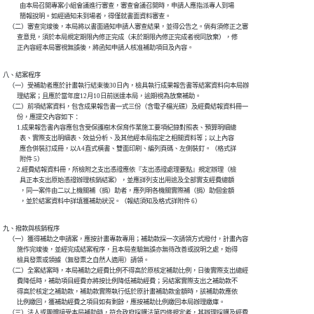
            由本局召開專案小組會議進行審查，審查會議召開時，申請人應指派專人到場

            簡報說明。如經通知未到場者，得僅就書面資料審查。

    （二）審查完竣後，本局將以書面通知申請人審查結果，並得公告之。倘有須修正之審

          查意見，須於本局規定期限內修正完成（未於期限內修正完成者視同放棄），修

          正內容經本局審視無誤後，將函知申請人核准補助項目及內容。
八、結案程序

    （一）受補助者應於計畫執行結束後30日內，檢具執行成果報告書等結案資料向本局辦

          理結案；且應於當年度12月10日前送達本局，逾期視為放棄補助。

    （二）前項結案資料，包含成果報告書一式三份（含電子檔光碟）及經費結報資料冊一

          份，應提交內容如下：

          1.成果報告書內容應包含受保護樹木保育作業施工要項紀錄對照表、預算明細總

            表、實際支出明細表、效益分析、及其他經本局指定之相關資料等；以上內容

            應合併裝訂成冊，以A4直式橫書、雙面印刷、編列頁碼、左側裝釘。（格式詳

            附件 5）

          2.經費結報資料冊，所檢附之支出憑證應依『支出憑證處理要點』規定辦理（檢

            具正本支出原始憑證辦理核銷結案），並應詳列支出用途及全部實支經費總額

            ，同一案件由二以上機關補（捐）助者，應列明各機關實際補（捐）助個金額

            ，並於結案資料中詳填獲補助狀況。（報結須知及格式詳附件 6）
九、撥款與核銷程序

    （一）獲得補助之申請案，應按計畫專款專用；補助款採一次請領方式撥付，計畫內容

          施作完竣後，並經完成結案程序，且本局查驗無誤亦無待改善或說明之處，始得

          檢具發票或領據（無發票之自然人適用）請領。

    （二）全案結案時，本局補助之經費比例不得高於原核定補助比例，日後實際支出總經

          費降低時，補助項目經費亦將按比例降低補助經費；另結案實際支出之補助款不

          得高於核定之補助款，補助款實際執行低於原計畫補助款金額時，該補助款應依

          比例繳回，獲補助經費之項目如有剩餘，應按補助比例繳回本局辦理繳庫。

    （三）法人或團體接受本局補助時，符合政府採購法第四條規定者，其辦理採購及經費
