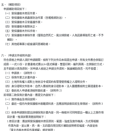
五、（補助項目）

    申請補助項目如下：

    （一）受保護樹木修剪作業。

    （二）受保護樹木病蟲害防治作業（含褐根病防治）。

    （三）受保護樹木日常養護作業。

    （四）受保護樹木樹勢扶正。

    （五）受保護樹木外科手術。

    （六）受保護樹木移除作業（僅限自然死亡、風災傾倒者，人為因素導致死亡者，不予

          補助）。

    （七）其他經專案小組會議同意補助者。
六、（申請文件檢附內容）

    符合資格之申請人須於申請期間，檢附下列文件向本局提出申請，所有文件應合併裝訂

    成冊，一式15份。計畫書格式應以A4直式橫書、雙面印刷、編列頁碼、左側裝釘方式，

    且不超過50頁為原則，另申請人檢送之申請文件資料，無論補助與否，均不發還：

    （一）申請表。（詳附件 1）

    （二）保育作業之計畫內容。

    （三）土地所有權人或對土地依法令或契約有管理使用權之人證明文件。

    （四）身分證明文件影本：自然人應檢附身分證影本，法人團體應檢附立案證書影本。

    （五）委託他人申請者須檢附委託書。（詳附件 2）

    前項第二款保育計畫內容，應提交內容如下：

    （一）施作緣由及項目說明。

    （二）最近一個月內受保護樹木樹籍資料表，且應說明該樹目前生育情狀。（詳附件 3

          ）

    （三）依各申請類別提出詳細保育計畫內容，同一株樹木可同時提出一種以上之施作項

          目計畫，惟須詳實清楚說明如下：

          1.修剪計畫：應說明受保護樹木修剪原則、範圍、強度及施作機具、方式等相關

            作業內容，並以東、西、南、北四面向現況照片輔助說明修剪幅度，內容並依

            「臺北市樹木修剪作業規範」規定辦理。
