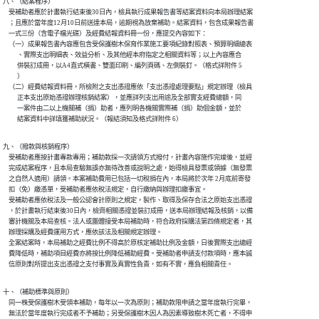
八、（結案程序）

    受補助者應於計畫執行結束後30日內，檢具執行成果報告書等結案資料向本局辦理結案

    ；且應於當年度12月10日前送達本局，逾期視為放棄補助。結案資料，包含成果報告書

    一式三份（含電子檔光碟）及經費結報資料冊一份，應提交內容如下：

    （一）成果報告書內容應包含受保護樹木保育作業施工要項紀錄對照表、預算明細總表

          、實際支出明細表、效益分析、及其他經本府指定之相關資料等；以上內容應合

          併裝訂成冊，以A4直式橫書、雙面印刷、編列頁碼、左側裝釘。（格式詳附件 5

          ）

    （二）經費結報資料冊，所檢附之支出憑證應依「支出憑證處理要點」規定辦理（檢具

          正本支出原始憑證辦理核銷結案），並應詳列支出用途及全部實支經費總額，同

          一案件由二以上機關補（捐）助者，應列明各機關實際補（捐）助個金額，並於

          結案資料中詳填獲補助狀況。（報結須知及格式詳附件 6）
九、（撥款與核銷程序）

    受補助者應按計畫專款專用；補助款採一次請領方式撥付，計畫內容施作完竣後，並經

    完成結案程序，且本局查驗無誤亦無待改善或說明之處，始得檢具發票或領據（無發票

    之自然人適用）請領。本案補助費用已包括一切稅捐在內，本局將於次年 2月底前寄發

    扣（免）繳憑單，受補助者應依稅法規定，自行繳納與辦理扣繳事宜。

    受補助者應依稅法及一般公認會計原則之規定，製作、取得及保存合法之原始支出憑證

    ，於計畫執行結束後30日內，檢齊相關憑證並裝訂成冊，送本局辦理結報及核銷，以備

    審計機關及本局查核。法人或團體接受本局補助時，符合政府採購法第四條規定者，其

    辦理採購及經費運用方式，應依該法及相關規定辦理。

    全案結案時，本局補助之經費比例不得高於原核定補助比例及金額，日後實際支出總經

    費降低時，補助項目經費亦將按比例降低補助經費。受補助者申請支付款項時，應本誠

    信原則對所提出支出憑證之支付事實及真實性負責，如有不實，應負相關責任。
十、（補助標準與原則）

    同一株受保護樹木受領本補助，每年以一次為原則；補助款限申請之當年度執行完畢，

    無法於當年度執行完成者不予補助；另受保護樹木因人為因素導致樹木死亡者，不得申
