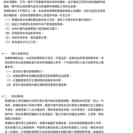
    請本項補助。又同一案件不得重複申請本局其他補助，該計畫如已同時向其他機關申請

    補助，應列明全部經費內容及向各機關申請補助之項目及金額。

    受補助者有下列情形之一者，本局得視情節輕重撤銷或廢止其補助，並依法追回全部或

    部份補助款，且得依情節輕重停止受理其申請一年至五年：

    （一）受補助者尚有補助案逾期未執行完成，或前三年間未依計畫內容執行。

    （二）檢送之申請資料及其附件有不實或造假情事。

    （三）未依計畫內容確實執行或因故無法履行。

    （四）拒絕接受本局抽查或考核。

    （五）未經本局核准，擅自變更計畫。

    （六）其他違背法令之行為。
十一、（執行成果考核）

      為瞭解補助效益，本局得就實際執行情況、作業品質、成果效益等事項辦理考核，考

      核結果作為日後受補助者向本局申請補助之參考。下列情形得列入執行成果考核之重

      要參考：

      （一）是否依計畫內容確實執行。

      （二）結報經費時本局補助經費是否超過實際支出經費。

      （三）計畫變更是否於計畫辦理前函報本局同意。

      （四）是否於規定期限內繳交補助案成果報告書結案。
十二、（其他事項）

      受補助者之受保護樹木保育作業計畫內容如有變更調整，應提報本局同意，但以一次

      為限。受補助者執行保育作業時，應遵守施作地點各目的事業主管機關訂定之相關法

      令規定，倘侵害第三人合法權益時，應負責處理並承擔一切法律責任。另受保護樹木

      施作時，倘有影響受保護樹木生育或違反『臺北市樹木保護自治條例』之情事，將依

      相關法規裁罰。

      受補助計畫所得之成果資料，其著作權屬於受補助者，但本局辦理相關宣導工作時，

      得為各種方式之無償使用，申請單位應與其員工或其他有關第三人約定，確保本局享

      有上述權利，且受補助者應配合本局受保護樹木相關活動之整體規劃宣傳、推廣或說
