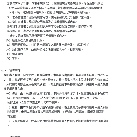
          2.病蟲害防治計畫（含褐根病防治）：應說明病蟲害染病情況，並詳細提出防治

            方式及用藥劑量、頻率等相關作業內容；提褐根病防治者另請補充說明樹木地

            上部、地下部及周邊土壤防治、樹枝搬運清除方式等相關作業內容。

          3.日常養護計畫：應說明施作內容、使用藥劑及方式等相關作業內容。

          4.樹勢扶正計畫：應說明使用機具及方式等相關作業內容。

          5.外科手術計畫：應說明清創處理程度及傷口保護措施等相關作業內容。

          6.移除計畫：應說明使用機具及移除方式等相關作業內容。

          7.其他：應詳實說明應辦理事項等相關作業內容。

    （四）施作期程及預計施作日期。

    （五）預算明細總表，並註明申請補助之項目及申請金額。（詳附件 4）

    （六）預計施作承商，並檢附公司合法登記證明文件、相關實績。

    （七）預期效益。

    （八）其他。
七、（審查程序）

    採初審及複審二階段辦理，審查完竣後，本局將以書面通知申請人審查結果，並得公告

    之，惟天災處理程序不在此限。倘有須修正之審查意見，須於本局規定期限內修正完成

    （未於期限內修正完成者視同放棄），修正內容經本局審視無誤後，將函知申請人核准

    補助項目及內容：

    （一）初審：由本局進行書面資料審查；申請文件資料之項目、數量或應記載事項有欠

          缺，經機關通知補正者，申請人應於通知到達之次日起 7個日曆天內一次補正，

          逾期或補正文件仍不齊或不合者不予受理。

    （二）複審：由本局召開專案小組會議進行審查，審查委員於必要時得通知申請人到場

          陳述意見，申請人應指派專人到場簡報說明。如經通知未到場者，得僅就書面資

          料審查。

    （三）天災處理原則：經本局派員現場勘查同意後，依實際單據覈實審查後給付補助款

          。