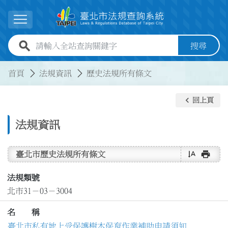
跳到主要內容
展開選單
全站查詢關鍵字欄位
搜尋
:::
:::
首頁
法規資訊
歷史法規所有條文
keyboard_arrow_left
回上頁
法規資訊
text_rotate_vertical
print
臺北市歷史法規所有條文
法規類號
北市31－03－3004
名 稱
臺北市私有地上受保護樹木保育作業補助申請須知