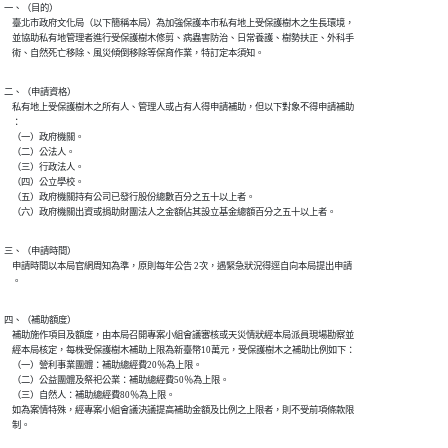
一、（目的）

    臺北市政府文化局（以下簡稱本局）為加強保護本市私有地上受保護樹木之生長環境，

    並協助私有地管理者進行受保護樹木修剪、病蟲害防治、日常養護、樹勢扶正、外科手

    術、自然死亡移除、風災傾倒移除等保育作業，特訂定本須知。
二、（申請資格）

    私有地上受保護樹木之所有人、管理人或占有人得申請補助，但以下對象不得申請補助

    ：

    （一）政府機關。

    （二）公法人。

    （三）行政法人。

    （四）公立學校。

    （五）政府機關持有公司已發行股份總數百分之五十以上者。

    （六）政府機關出資或捐助財團法人之金額佔其設立基金總額百分之五十以上者。
三、（申請時間）

    申請時間以本局官網周知為準，原則每年公告 2次，遇緊急狀況得逕自向本局提出申請

    。
四、（補助額度）

    補助施作項目及額度，由本局召開專案小組會議審核或天災情狀經本局派員現場勘察並

    經本局核定，每株受保護樹木補助上限為新臺幣10萬元，受保護樹木之補助比例如下：

    （一）營利事業團體：補助總經費20％為上限。

    （二）公益團體及祭祀公業：補助總經費50％為上限。

    （三）自然人：補助總經費80％為上限。

    如為案情特殊，經專案小組會議決議提高補助金額及比例之上限者，則不受前項條款限

    制。