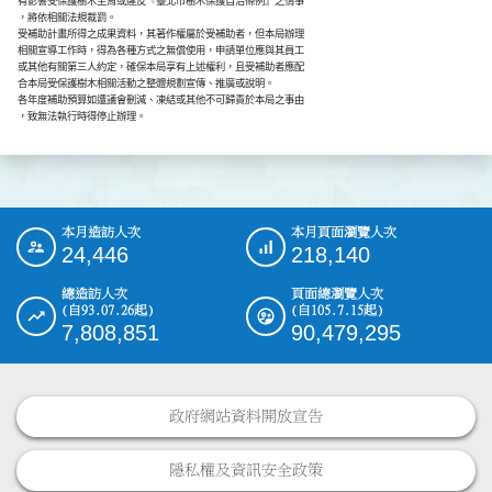
      有影響受保護樹木生育或違反『臺北市樹木保護自治條例』之情事

      ，將依相關法規裁罰。

      受補助計畫所得之成果資料，其著作權屬於受補助者，但本局辦理

      相關宣導工作時，得為各種方式之無償使用，申請單位應與其員工

      或其他有關第三人約定，確保本局享有上述權利，且受補助者應配

      合本局受保護樹木相關活動之整體規劃宣傳、推廣或說明。

      各年度補助預算如遭議會刪減、凍結或其他不可歸責於本局之事由

      ，致無法執行時得停止辦理。
本月造訪人次
本月頁面瀏覽人次
:::
24,446
218,140
總造訪人次
頁面總瀏覽人次
(自93.07.26起)
(自105.7.15起)
7,808,851
90,479,295
政府網站資料開放宣告
隱私權及資訊安全政策