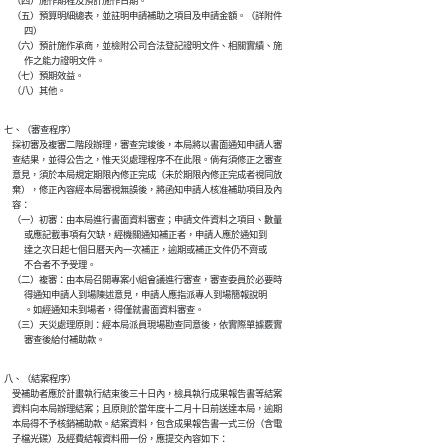
    （四）施作期程及預計施作日期。

    （五）預算明細總表，並註明申請補助之項目及申請金額。（詳附件

          四）

    （六）預計施作承商，並檢附公司合法登記證明文件、相關實績、施

          作之能力證明文件。

    （七）預期效益。

    （八）其他。
七、（審查程序）

    採初審及複審二階段辦理，審查完竣後，本局將以書面通知申請人審

    查結果，並得公告之，惟天災處理程序不在此限。倘有須修正之審查

    意見，須於本局規定期限內修正完成（未於期限內修正完成者視同放

    棄），修正內容經本局審視無誤後，將函知申請人核准補助項目及內

    容：

    （一）初審：由本局進行書面資料審查；申請文件資料之項目、數量

          或應記載事項有欠缺，經機關通知補正者，申請人應於通知到

          達之次日起七個日曆天內一次補正，逾期或補正文件仍不齊或

          不合者不予受理。

    （二）複審：由本局召開專案小組會議進行審查，審查委員於必要時

          得通知申請人到場陳述意見，申請人應指派專人到場簡報說明

          。如經通知未到場者，得僅就書面資料審查。

    （三）天災處理原則：經本局派員現場勘查同意後，依實際單據覈實

          審查後給付補助款。
八、（結案程序）

    受補助者應於計畫執行結束後三十日內，檢具執行成果報告書等結案

    資料向本局辦理結案；且原則於當年度十二月十日前送達本局，逾期

    本局得不予核銷補助款。結案資料，包含成果報告書一式三份（含電

    子檔光碟）及經費結報資料冊一份，應提交內容如下：
