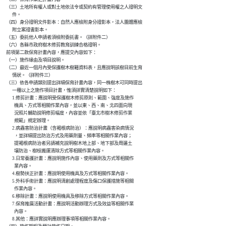
    （三）土地所有權人或對土地依法令或契約有管理使用權之人證明文

          件。

    （四）身分證明文件影本：自然人應檢附身分證影本，法人團體應檢

          附立案證書影本。

    （五）委託他人申請者須檢附委託書。（詳附件二）

    （六）各縣市政府樹木修剪教育訓練合格證明。

    前項第二款保育計畫內容，應提交內容如下：

    （一）施作緣由及項目說明。

    （二）最近一個月內受保護樹木樹籍資料表，且應說明該樹目前生育

          情狀。（詳附件三）

    （三）依各申請類別提出詳細保育計畫內容，同一株樹木可同時提出

          一種以上之施作項目計畫，惟須詳實清楚說明如下：

          1.修剪計畫：應說明受保護樹木修剪原則、範圍、強度及施作

            機具、方式等相關作業內容，並以東、西、南、北四面向現

            況照片輔助說明修剪幅度，內容並依「臺北市樹木修剪作業

            規範」規定辦理。

          2.病蟲害防治計畫（含褐根病防治）：應說明病蟲害染病情況

            ，並詳細提出防治方式及用藥劑量、頻率等相關作業內容；

            提褐根病防治者另請補充說明樹木地上部、地下部及周邊土

            壤防治、樹枝搬運清除方式等相關作業內容。

          3.日常養護計畫：應說明施作內容、使用藥劑及方式等相關作

            業內容。

          4.樹勢扶正計畫：應說明使用機具及方式等相關作業內容。

          5.外科手術計畫：應說明清創處理程度及傷口保護措施等相關

            作業內容。

          6.移除計畫：應說明使用機具及移除方式等相關作業內容。

          7.保育推廣活動計畫：應說明活動辦理方式及效益等相關作業

            內容。

          8.其他：應詳實說明應辦理事項等相關作業內容。
