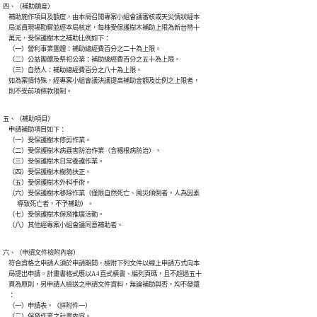
四、（補助額度）

    補助施作項目及額度，由本局召開專案小組會議審核或天災情狀經本

    局派員現場勘察並經本局核定，每株受保護樹木補助上限為新台幣十

    萬元，受保護樹木之補助比例如下：

    （一）營利事業團體：補助總經費百分之二十為上限。

    （二）公益團體及祭祀公業：補助總經費百分之五十為上限。

    （三）自然人：補助總經費百分之八十為上限。

    如為案情特殊，經專案小組會議決議提高補助金額及比例之上限者，

    則不受前項條款限制。
五、（補助項目）

    申請補助項目如下：

    （一）受保護樹木修剪作業。

    （二）受保護樹木病蟲害防治作業（含褐根病防治）。

    （三）受保護樹木日常養護作業。

    （四）受保護樹木樹勢扶正。

    （五）受保護樹木外科手術。

    （六）受保護樹木移除作業（僅限自然死亡、風災傾倒者，人為因素

          導致死亡者，不予補助）。

    （七）受保護樹木保育推廣活動。

    （八）其他經專案小組會議同意補助者。
六、（申請文件檢附內容）

    符合資格之申請人須於申請期間，檢附下列文件以線上申請方式向本

    局提出申請。計畫書格式應以A4直式橫書、編列頁碼，且不超過五十

    頁為原則，另申請人檢送之申請文件資料，無論補助與否，均不發還

    ：

    （一）申請表。（詳附件一）

    （二）保育作業之計畫內容。
