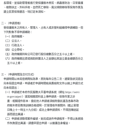
    長環境，並協助管理者進行受保護樹木修剪、病蟲害防治、日常養護

    、樹勢扶正、外科手術、自然死亡移除、風災傾倒移除等保育作業及

    建立民眾保育觀念，特訂定本須知。
二、（申請資格）

    受保護樹木之所有人、管理人、占有人或非營利組織得申請補助，但

    下列對象不得申請補助：

    （一）政府機關。

    （二）公法人。

    （三）行政法人。

    （四）公立學校。

    （五）政府機關持有公司已發行股份總數百分之五十以上者。

    （六）政府機關出資或捐助財團法人之金額佔其設立基金總額百分之

          五十以上者。
三、（申請時間及交付方式）

    申請時間以本局官網周知為準，原則每年公告二次，遇緊急狀況逕自

    向本局提出申請。申請者於申請時間檢具應檢附文件以線上申請方式

    向本局提出：

    （一）申請者於本府市民服務大平臺申請系統（網址:https://servi

          ce.gov.taipei/）填寫相關資料並上傳申請表、保育作業之計

          畫、相關證件影本、委託他人申請者須檢附委託書及各縣市政

          府樹木修剪教育訓練合格證明，於受理收件期間內（截止受理

          日晚上十一時五十九分前）成功上傳申請資料，不得因傳送延

          誤而提出異議。

    （二）申請者須取得案件編號，始完成送件申請程序，不得以系統操

          作失敗提出異議，請儘早提出申請，以維護自身權益。