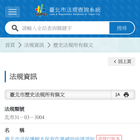
跳到主要內容
展開選單
全站查詢關鍵字欄位
搜尋
:::
:::
首頁
法規資訊
歷史法規所有條文
keyboard_arrow_left
回上頁
法規資訊
text_rotate_vertical
print
臺北市歷史法規所有條文
法規類號
北市31－03－3004
名 稱
臺北市受保護樹木保育作業補助申請須知
非現行版本