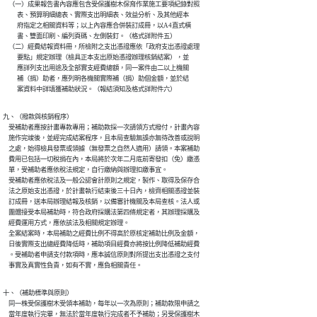
    （一）成果報告書內容應包含受保護樹木保育作業施工要項紀錄對照

          表、預算明細總表、實際支出明細表、效益分析、及其他經本

          府指定之相關資料等；以上內容應合併裝訂成冊，以A4直式橫

          書、雙面印刷、編列頁碼、左側裝釘。（格式詳附件五）

    （二）經費結報資料冊，所檢附之支出憑證應依「政府支出憑證處理

          要點」規定辦理（檢具正本支出原始憑證辦理核銷結案），並

          應詳列支出用途及全部實支經費總額，同一案件由二以上機關

          補（捐）助者，應列明各機關實際補（捐）助個金額，並於結

          案資料中詳填獲補助狀況。（報結須知及格式詳附件六）
九、（撥款與核銷程序）

    受補助者應按計畫專款專用；補助款採一次請領方式撥付，計畫內容

    施作完竣後，並經完成結案程序，且本局查驗無誤亦無待改善或說明

    之處，始得檢具發票或領據（無發票之自然人適用）請領。本案補助

    費用已包括一切稅捐在內，本局將於次年二月底前寄發扣（免）繳憑

    單，受補助者應依稅法規定，自行繳納與辦理扣繳事宜。

    受補助者應依稅法及一般公認會計原則之規定，製作、取得及保存合

    法之原始支出憑證，於計畫執行結束後三十日內，檢齊相關憑證並裝

    訂成冊，送本局辦理結報及核銷，以備審計機關及本局查核。法人或

    團體接受本局補助時，符合政府採購法第四條規定者，其辦理採購及

    經費運用方式，應依該法及相關規定辦理。

    全案結案時，本局補助之經費比例不得高於原核定補助比例及金額，

    日後實際支出總經費降低時，補助項目經費亦將按比例降低補助經費

    。受補助者申請支付款項時，應本誠信原則對所提出支出憑證之支付

    事實及真實性負責，如有不實，應負相關責任。
十、（補助標準與原則）

    同一株受保護樹木受領本補助，每年以一次為原則；補助款限申請之

    當年度執行完畢，無法於當年度執行完成者不予補助；另受保護樹木
