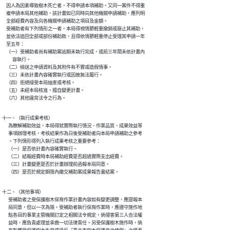
    因人為因素導致樹木死亡者，不得申請本項補助。又同一案件不得重

    複申請本局其他補助，該計畫如已同時向其他機關申請補助，應列明

    全部經費內容及向各機關申請補助之項目及金額。

    受補助者有下列情形之一者，本局得視情節輕重撤銷或廢止其補助，

    並依法追回全部或部份補助款，且得依情節輕重停止受理其申請一年

    至五年：

    （一）受補助者尚有補助案逾期未執行完成，或前三年間未依計畫內

          容執行。

    （二）檢送之申請資料及其附件有不實或造假情事。

    （三）未依計畫內容確實執行或因故無法履行。

    （四）拒絕接受本局抽查或考核。

    （五）未經本局核准，擅自變更計畫。

    （六）其他違背法令之行為。
十一、（執行成果考核）

      為瞭解補助效益，本局得就實際執行情況、作業品質、成果效益等

      事項辦理考核，考核結果作為日後受補助者向本局申請補助之參考

      。下列情形得列入執行成果考核之重要參考：

      （一）是否依計畫內容確實執行。

      （二）結報經費時本局補助經費是否超過實際支出經費。

      （三）計畫變更是否於計畫辦理前函報本局同意。

      （四）是否於規定期限內繳交補助案成果報告書結案。
十二、（其他事項）

      受補助者之受保護樹木保育作業計畫內容如有變更調整，應提報本

      局同意，但以一次為限。受補助者執行保育作業時，應遵守施作地

      點各目的事業主管機關訂定之相關法令規定，倘侵害第三人合法權

      益時，應負責處理並承擔一切法律責任。另受保護樹木施作時，倘
