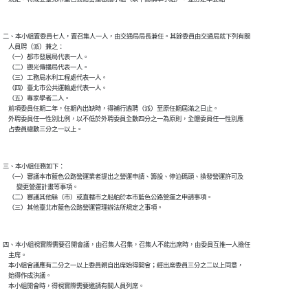
二、本小組置委員七人，置召集人一人，由交通局局長兼任。其餘委員由交通局就下列有關

    人員聘（派）兼之：

    （一）都市發展局代表一人。

    （二）觀光傳播局代表一人。

    （三）工務局水利工程處代表一人。

    （四）臺北市公共運輸處代表一人。

    （五）專家學者二人。

    前項委員任期二年，任期內出缺時，得補行遴聘（派）至原任期屆滿之日止。

    外聘委員任一性別比例，以不低於外聘委員全數四分之一為原則，全體委員任一性別應

三、本小組任務如下：

    （一）審議本市藍色公路營運業者提出之營運申請、籌設、停泊碼頭、換發營運許可及

          變更營運計畫等事項。

    （二）審議其他縣（市）或直轄市之船舶於本市藍色公路營運之申請事項。

四、本小組視實際需要召開會議，由召集人召集，召集人不能出席時，由委員互推一人擔任

    主席。

    本小組會議應有二分之一以上委員親自出席始得開會；經出席委員三分之二以上同意，

    始得作成決議。
