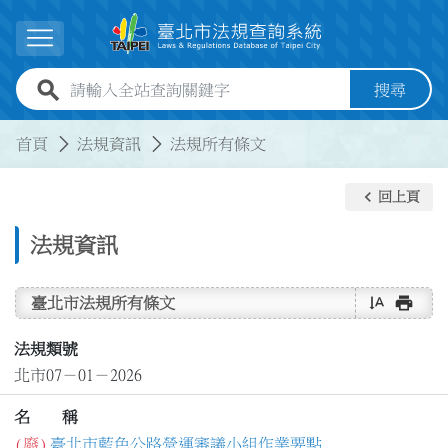
跳到主要內容
展開選單
全站查詢關鍵字欄位
搜尋
:::
:::
首頁
法規資訊
法規所有條文
keyboard_arrow_left
回上頁
法規資訊
text_rotate_vertical
print
臺北市法規所有條文
法規類號
北市07－01－2026
名 稱
(廢)
臺北市藍色公路營運審議小組作業要點