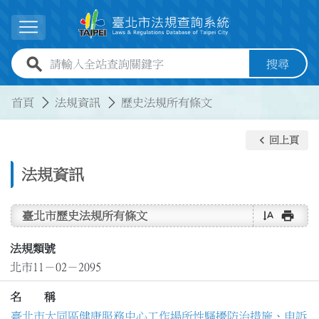
跳到主要內容
展開選單
全站查詢關鍵字欄位
搜尋
:::
:::
首頁
法規資訊
歷史法規所有條文
keyboard_arrow_left
回上頁
法規資訊
text_rotate_vertical
print
臺北市歷史法規所有條文
法規類號
北市11－02－2095
名 稱
臺北市大同區健康服務中心工作場所性騷擾防治措施、申訴