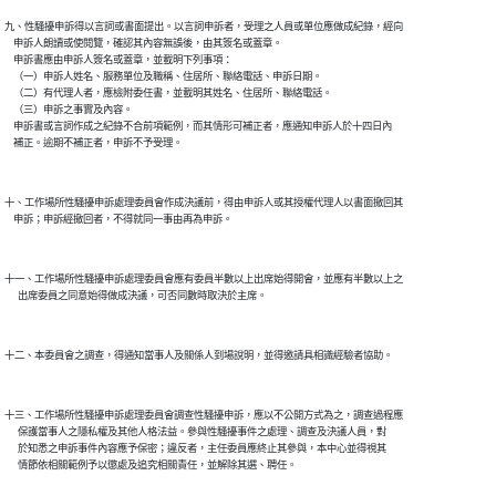
九、性騷擾申訴得以言詞或書面提出。以言詞申訴者，受理之人員或單位應做成紀錄，經向

    申訴人朗讀或使閱覽，確認其內容無誤後，由其簽名或蓋章。

    申訴書應由申訴人簽名或蓋章，並載明下列事項：

    （一）申訴人姓名、服務單位及職稱、住居所、聯絡電話、申訴日期。

    （二）有代理人者，應檢附委任書，並載明其姓名、住居所、聯絡電話。

    （三）申訴之事實及內容。

    申訴書或言詞作成之紀錄不合前項範例，而其情形可補正者，應通知申訴人於十四日內

十、工作場所性騷擾申訴處理委員會作成決議前，得由申訴人或其授權代理人以書面撤回其

十一、工作場所性騷擾申訴處理委員會應有委員半數以上出席始得開會，並應有半數以上之

十三、工作場所性騷擾申訴處理委員會調查性騷擾申訴，應以不公開方式為之，調查過程應

      保護當事人之隱私權及其他人格法益。參與性騷擾事件之處理、調查及決議人員，對

      於知悉之申訴事件內容應予保密；違反者，主任委員應終止其參與，本中心並得視其
