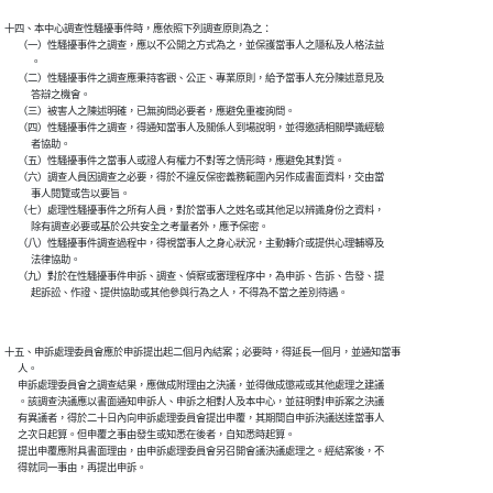
十四、本中心調查性騷擾事件時，應依照下列調查原則為之：

      （一）性騷擾事件之調查，應以不公開之方式為之，並保護當事人之隱私及人格法益

            。

      （二）性騷擾事件之調查應秉持客觀、公正、專業原則，給予當事人充分陳述意見及

            答辯之機會。

      （三）被害人之陳述明確，已無詢問必要者，應避免重複詢問。

      （四）性騷擾事件之調查，得通知當事人及關係人到場說明，並得邀請相關學識經驗

            者協助。

      （五）性騷擾事件之當事人或證人有權力不對等之情形時，應避免其對質。

      （六）調查人員因調查之必要，得於不違反保密義務範圍內另作成書面資料，交由當

            事人閱覽或告以要旨。

      （七）處理性騷擾事件之所有人員，對於當事人之姓名或其他足以辨識身份之資料，

            除有調查必要或基於公共安全之考量者外，應予保密。

      （八）性騷擾事件調查過程中，得視當事人之身心狀況，主動轉介或提供心理輔導及

            法律協助。

      （九）對於在性騷擾事件申訴、調查、偵察或審理程序中，為申訴、告訴、告發、提

十五、申訴處理委員會應於申訴提出起二個月內結案；必要時，得延長一個月，並通知當事

      人。

      申訴處理委員會之調查結果，應做成附理由之決議，並得做成懲戒或其他處理之建議

      。該調查決議應以書面通知申訴人、申訴之相對人及本中心，並註明對申訴案之決議

      有異議者，得於二十日內向申訴處理委員會提出申覆，其期間自申訴決議送達當事人

      之次日起算。但申覆之事由發生或知悉在後者，自知悉時起算。

      提出申覆應附具書面理由，由申訴處理委員會另召開會議決議處理之。經結案後，不
