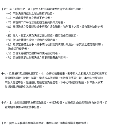
十六、有下列情形之一者，當事人對申訴處理委員會之決議提出申覆：

      （一）申訴決議與載明之理由顯有矛盾者。

      （二）申訴處理委員會之組織不合法者。

      （三）依性別工作平等法應迴避之委員參與決定者。

      （四）參與決議之委員關於該申訴案件違背職務，犯刑事上之罪，經有罪判決確定者

            。

      （五）證人、鑑定人就為決議基礎之證據、鑑定為虛偽陳述者。

      （六）為決定基礎之證物，係偽造或變造者。

      （七）為決定基礎之民事、刑事或行政訴訟判決或行政處分，依其後之確定裁判或行

            政處分已變更者。

      （八）發現未經斟酌之證物或得使用該證物者。

十七、性騷擾行為經調查屬實者，本中心得視情節輕重，對申訴人之相對人依工作規則等相

      關範例為調職、降職、減薪、懲戒或其他處理。如涉及刑事責任時，本中心並應協助

      申訴人提出申訴。性騷擾行為經證實為誣告者，本中心得視情節輕重，對申訴人依工

十八、本中心對性騷擾行為應採取追蹤、考核及監督，以確保懲戒或處理措施有效執行，並
