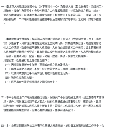
一、臺北市大同區健康服務中心（以下簡稱本中心）為提供人員（包含受僱者、派遣勞工、

    求職者、技術生及實習生）免於性騷擾之工作及服務環境，並採取適當之預防、糾正、

    懲戒及處理措施，以維護當事人權益及隱私，特依性別工作平等法第十三條第一項，及

    勞動部頒布「工作場所性騷擾防治措施申訴及懲戒辦法訂定準則」之範例，訂定本措施

二、本要點所稱之性騷擾，指前揭人員於執行職務時，任何人（含各級主管、員工、客戶…

    等）以性要求、具有性意味或性別歧視之言詞或行為，對其造成敵意性、脅迫性或冒犯

    性之工作環境，致侵犯或干擾其人格尊嚴、人身自由或影響其工作表現；或主管對前揭

    人員為明示或暗示之性要求、具有性意味或性別歧視之言詞或行為，作為勞務契約成立

    、存續、變更或分發、配置、報酬、考績、陞遷、降調、獎懲之交換條件。

    具體而言，性騷擾行為之態樣包含如下：

    （一）因性別差異所產生侮辱、蔑視或歧視之態度及行為。

    （二）與性有關之不適當、不悅、冒犯性質之語言、身體、碰觸或性要求。

    （三）以威脅或懲罰之手段要求性行為或與性有關之行為。

    （四）強制性交及性攻擊。

三、本中心應防治工作場所性騷擾之發生，保護員工不受性騷擾之威脅，建立友善的工作環

    境，提升主管與員工性別平權之觀念。如有性騷擾或疑似情事發生時，應即檢討、改善

    防治措施。倘若前揭人員於非雇主所能支配、管理之工作場所工作者，雇主應為工作環

四、本中心應定期實施防治工作場所性騷擾之教育訓練，並於員工在職訓練或工作坊中，合
