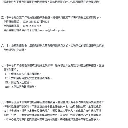
五、本中心應設置工作場所性騷擾申訴管道，將相關資訊於工作場所顯著之處公開揭示。

    申訴專線電話：（02）25853227轉6625

    申訴專用傳真：（02）25930712

六、本中心應利用集會、廣播及印刷品等各種傳遞訊息方式，加強同仁有關性騷擾防治措施

七、本中心於知悉有性侵害或性騷擾之情形時，應採取立即且有效之糾正及補救措施，並注

    意下列事項：

    （一）保護被害人之權益及隱私。

    （二）對所屬場域空間安全之維護或改善。

    （三）對行為人之懲處。

八、本中心設置工作場所性騷擾申訴處理委員會，由雇主與受僱者代表共同組成負責處理工

    作場所性騷擾申訴案件。申訴處理委員會置主任委員一名，並為會議主席，主席因故無

    法主持會議時，得另指定其他委員代理之；置委員三人至七人，其成員之女性代表不得

    低於二分之一，並視需要聘請專家學者擔任委員。派遣勞工如遭受本中心員工性騷擾時
