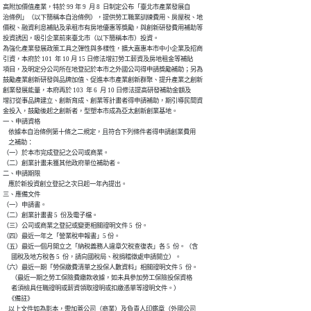
高附加價值產業，特於 99 年 9  月 8  日制定公布「臺北市產業發展自

治條例」（以下簡稱本自治條例），提供勞工職業訓練費用、房屋稅、地

價稅、融資利息補貼及承租市有房地優惠等獎勵，與創新研發費用補助等

投資誘因，吸引企業前來臺北市（以下簡稱本市）投資。

為強化產業發展政策工具之彈性與多樣性，擴大嘉惠本市中小企業及招商

引資，本府於 101  年 10 月 15 日修法增訂勞工薪資及房地租金等補貼

項目，及明定分公司所在地登記於本市之外國公司得申請獎勵補助；另為

鼓勵產業創新研發與品牌加值、促進本市產業創新群聚、提升產業之創新

創業發展能量，本府再於 103  年 6  月 10 日修法提高研發補助金額及

增訂從事品牌建立、創新育成、創業等計畫者得申請補助，期引導民間資

金投入，鼓勵後起之創新者，型塑本市成為亞太創新創業基地。

一、申請資格

    依據本自治條例第十條之二規定，且符合下列條件者得申請創業費用

    之補助：

（一）於本市完成登記之公司或商業。

（二）創業計畫未獲其他政府單位補助者。

二、申請期限

    應於新投資創立登記之次日起一年內提出。

三、應備文件

（一）申請書。

（二）創業計畫書 5  份及電子檔。

（三）公司或商業之登記或變更相關證明文件 5  份。

（四）最近一年之「營業稅申報書」5 份。

（五）最近一個月開立之「納稅義務人違章欠稅查復表」各 5  份。（含

      國稅及地方稅各 5  份，請向國稅局、稅捐稽徵處申請開立）。

（六）最近一期「勞保繳費清單之投保人數資料」相關證明文件 5  份。

      （最近一期之勞工保險費繳款收據，如未具參加勞工保險投保資格

      者須檢具任職證明或薪資領取證明或扣繳憑單等證明文件。）

    《備註》

    以上文件如為影本，需加蓋公司（商業）及負責人印鑑章（外國公司
