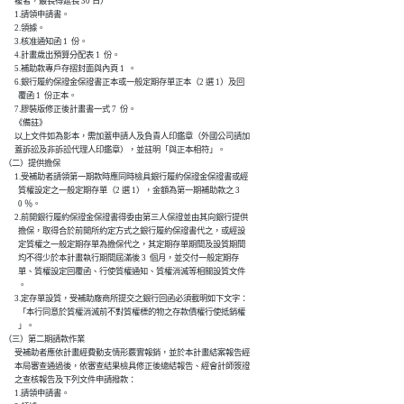
      複者，最長得延長 30 日）

      1.請領申請書。

      2.領據。

      3.核准通知函 1  份。

      4.計畫歲出預算分配表 1  份。

      5.補助款專戶存摺封面與內頁 1  。

      6.銀行履約保證金保證書正本或一般定期存單正本（2 選 1）及回

        覆函 1  份正本。

      7.膠裝版修正後計畫書一式 7  份。

      《備註》

      以上文件如為影本，需加蓋申請人及負責人印鑑章（外國公司請加

      蓋訴訟及非訴訟代理人印鑑章），並註明「與正本相符」。

（二）提供擔保

      1.受補助者請領第一期款時應同時檢具銀行履約保證金保證書或經

        質權設定之一般定期存單（2 選 1），金額為第一期補助款之 3

        0 ％。

      2.前開銀行履約保證金保證書得委由第三人保證並由其向銀行提供

        擔保，取得合於前開所約定方式之銀行履約保證書代之，或經設

        定質權之一般定期存單為擔保代之，其定期存單期間及設質期間

        均不得少於本計畫執行期間屆滿後 3  個月，並交付一般定期存

        單、質權設定回覆函、行使質權通知、質權消滅等相關設質文件

        。

      3.定存單設質，受補助廠商所提交之銀行回函必須載明如下文字：

        「本行同意於質權消滅前不對質權標的物之存款債權行使抵銷權

        」。

（三）第二期請款作業

      受補助者應依計畫經費動支情形覈實報銷，並於本計畫結案報告經

      本局審查通過後，依審查結果檢具修正後總結報告、經會計師簽證

      之查核報告及下列文件申請撥款：

      1.請領申請書。
