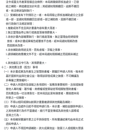
        法令或臺北市產業發展自治條例，本局將撤銷原核准處分，已發

        給之補助，將追繳並加計利息；其經通知限期繳回，逾期不繳回

        者，依法移送強制執行。

  （二）受補助者有下列情形之一者，本局得廢止原核准補助處分之全部

        或一部，並通知限期繳回全部或一部之補助款，屆期不繳回者，

        依行政執行法規定辦理：

        1.推動成效不佳且與計畫書內容有重大落差。

        2.無正當理由停止執行或進度落後情節重大。

        3.未依計畫內容確實執行、執行進度落後、無正當理由拒絕接受

          查核，或本計畫成果報告經審查不合格，經本局通知限期改善

          而屆期未改善。

        4.未依補助款用途支用，而有虛報、浮報之情事。

        5.請領補助款應備文件不全，經本局通知限期補正而屆期未補正

          。

        6.其他違反法令行為，其情節重大。

十二、其他應注意（配合）事項

  （一）本計畫成果及所產生之智慧財產權，歸屬於申請人所有，惟本府

        基於國家利益與社會公益，取得該研發成果之無償、不可轉讓及

        非專屬之實施權利。

  （二）申請人所提供及填報之各項資料，皆應與事實相符，且保證無侵

        害他人專利權、著作權、商標權或營業秘密等相關智慧財產權，

        否則應自負一切法律責任。若本局因此受有損害者，應賠償本局

        所受之一切損害。

  （三）不得以相同或類似創業計畫重複請領其他獎勵及補助。

  （四）申請人自遞件日起不得就申請行為、本計畫、補助金額與申請人

        之其他商業行為作不當連結、進行不當宣傳或為其他使人誤導或

        混淆之行為。

  （五）本局確保審議作業之公平與保密性，所有審議結果均由本局正式

        函知申請人。

  （六）申請人不得因申請補助，誇大成果效益，致第三人或相關大眾誤
