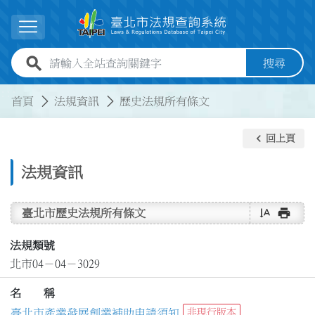
跳到主要內容
展開選單
全站查詢關鍵字欄位
搜尋
:::
:::
首頁
法規資訊
歷史法規所有條文
keyboard_arrow_left
回上頁
法規資訊
text_rotate_vertical
print
臺北市歷史法規所有條文
法規類號
北市04－04－3029
名 稱
臺北市產業發展創業補助申請須知
非現行版本