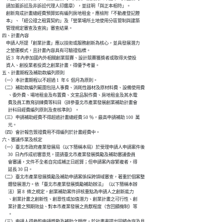
    請加蓋訴訟及非訴訟代理人印鑑章），並註明「與正本相符」。

    創新育成計畫總經費預算如有編列房地租金，應檢附「不動產登記謄

    本」、「經公證之租賃契約」及「營業場所土地使用分區管制與建築

    管理規定審查及查詢」審查結果。

四、計畫內容

    申請人所提「創業計畫」應以技術或服務創新為核心，並具發展潛力

    之營運模式，且計畫內容具有可驗證指標。

    近 3  年內參加國內外相關創業競賽、設計競賽獲獎者或取得天使投

    資人、創投業者投資之創業計畫，得優予考量。

五、計畫期程及補助款編列原則

（一）本計畫期程以不超過 1  年 6  個月為原則。

（二）補助款編列範圍包括人事費、消耗性器材及原材料費、設備使用費

      、委外費、場地租金及布置費、文宣品製作費、房地租金及其水電

      費及員工教育訓練費等科目（詳參臺北市產業發展創業補助計畫會

      計科目經費編列原則及查核準則）。

（三）申請補助經費不得超過計畫總經費 50 ％，最高申請補助 100  萬

      元。

（四）會計報告簽證費用不得編列於計畫經費中。

六、審議作業及核定

（一）臺北市政府產業發展局（以下簡稱本局）於受理申請人申請案件後

      30  日內作成初審意見，提請臺北市產業發展獎勵及補助審議委員

      會審議，文件不全者自完成補正日起算；但申請案內容繁複者，得

      延長 30 日。

（二）臺北市產業發展獎勵及補助申請案係採跨領域審查，著重於個案整

      體發展潛力。依「臺北市產業發展獎勵補助辦法」（以下簡稱本辦

      法）第 8  條之規定，創業補助案件評核重點為申請人之創新能力

      、創業計畫之創新性、創意性或加值潛力、創業計畫之可行性、創

      業計畫之預期效益、對本市產業發展之貢獻程度（含回饋機制）等

      。

（三）申請人得參酌申請獎勵及補助之額度，於計畫書提出回饋內容及具
