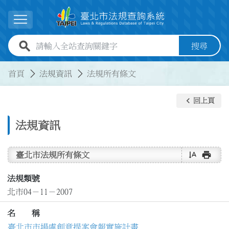
跳到主要內容
展開選單
全站查詢關鍵字欄位
搜尋
:::
:::
首頁
法規資訊
法規所有條文
keyboard_arrow_left
回上頁
法規資訊
text_rotate_vertical
print
臺北市法規所有條文
法規類號
北市04－11－2007
名 稱
臺北市市場處創意提案會報實施計畫