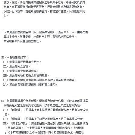
    創意，檢討、研提與機關業務相關之各項興革意見、專題研究及參與

    制度，進而落實施行創新便民服務、行政流程改造及開源節流效能，

    以提升行政效率，增進為民服務品質，特訂定本計畫，以獎勵提案同

    仁。
二、本處設創意提案會報（以下簡稱本會報），置召集人一人，由專門委

    員以上擔任，其餘委員由本處科室主管、業務承辦同仁擔任。

    本會報幕僚作業由企劃室擔任。
三、本會報任務如下：

（一）創意提案評審基準之審定。

（二）創意提案之審議。

（三）創意提案之推動與督導。

（四）創意提案執行成效之評審與獎勵。

（五）推薦本處優良創意提案提報臺北市政府產業發展局審查。

（六）其他與業務創新或創意行銷有關之事項。
四、創意提案獎項分為創新獎、精進獎及跨域合作獎，並於本府創意提案

    競賽要點所定之提案受理範圍內，以本年度或上年度之提案為限。

（一）「創新獎」：研提本府尚未推行過之具體創新作為，且有初步成效

      者。

（二）「精進獎」：研提本府已執行之創新作為，且已有具體成效者。

（三）「跨域合作獎」：跨機關研提本府已執行或尚未推行過之創新作為

      ，且有成效者。（由主要提案人所屬機關進行薦送程序，「跨機關

      」指本府無隸屬關係之不同機關間、與本府無隸屬關係之中央或地
