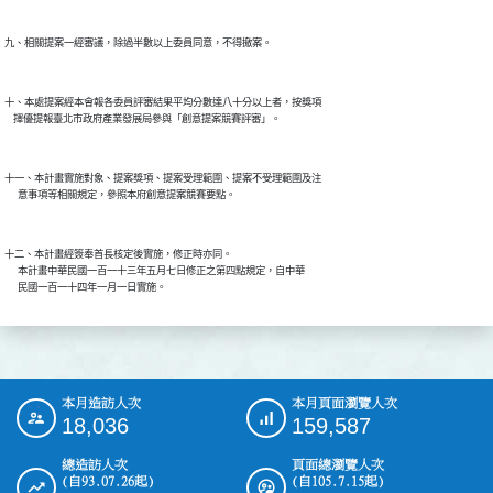
九、相關提案一經審議，除過半數以上委員同意，不得撤案。
十、本處提案經本會報各委員評審結果平均分數達八十分以上者，按獎項

    擇優提報臺北市政府產業發展局參與「創意提案競賽評審」。
十一、本計畫實施對象、提案獎項、提案受理範圍、提案不受理範圍及注

      意事項等相關規定，參照本府創意提案競賽要點。
十二、本計畫經簽奉首長核定後實施，修正時亦同。

      本計畫中華民國一百一十三年五月七日修正之第四點規定，自中華

      民國一百一十四年一月一日實施。
本月造訪人次
本月頁面瀏覽人次
:::
18,036
159,587
總造訪人次
頁面總瀏覽人次
(自93.07.26起)
(自105.7.15起)