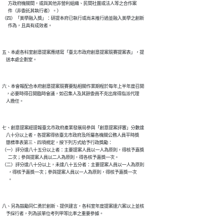
      方政府機關間，或與其他非營利組織、民間社團或法人等之合作案

      件（非委託其執行者）。）

（四）「美學融入獎」：研提本府已執行或尚未推行過並融入美學之創新

      作為，且具有成效者。
五、本處各科室創意提案應繕寫「臺北市政府創意提案競賽提案表」，提

    送本處企劃室。
六、本會報配合本府創意提案競賽要點相關作業期程於每年上半年度召開

    ，必要時得召開臨時會議，如召集人及其餘委員不克出席得指派代理

    人擔任。
七、創意提案經提報臺北市政府產業發展局參與「創意提案評審」分數達

    八十分以上者，各提案得依臺北市政府及所屬各機關公務人員平時獎

    懲標準表第三、四項規定，按下列方式給予行政獎勵：

（一）評分達八十五分以上者：主要提案人員以一人為原則，得核予嘉獎

      二次；參與提案人員以二人為原則，得各核予嘉獎一次。

（二）評分達八十分以上，未達八十五分者：主要提案人員以一人為原則

      ，得核予嘉獎一次；參與提案人員以一人為原則，得核予嘉獎一次

      。
八、另為鼓勵同仁勇於創新、提供建言，各科室年度提案達六案以上並核

    予採行者，列為該單位考列甲等比率之重要參據。