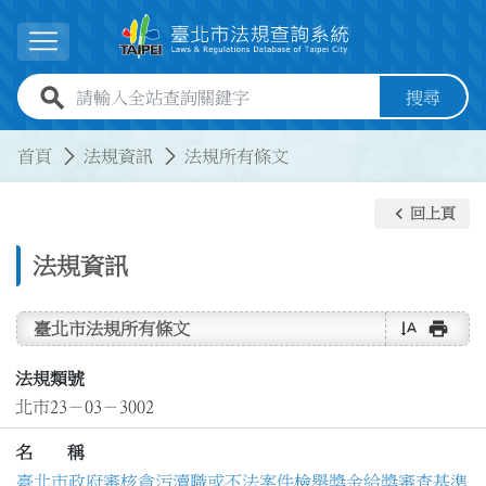
跳到主要內容
展開選單
全站查詢關鍵字欄位
搜尋
:::
:::
首頁
法規資訊
法規所有條文
keyboard_arrow_left
回上頁
法規資訊
text_rotate_vertical
print
臺北市法規所有條文
法規類號
北市23－03－3002
名 稱
臺北市政府審核貪污瀆職或不法案件檢舉獎金給獎審查基準