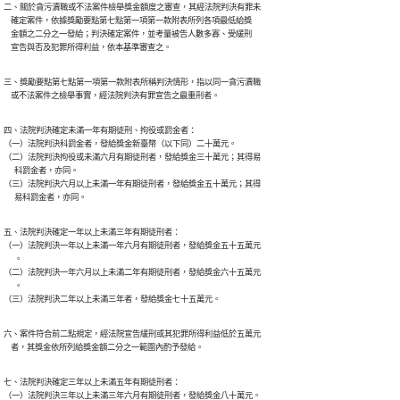
二、關於貪污瀆職或不法案件檢舉獎金額度之審查，其經法院判決有罪未

    確定案件，依據獎勵要點第七點第一項第一款附表所列各項最低給獎

    金額之二分之一發給；判決確定案件，並考量被告人數多寡、受緩刑

    宣告與否及犯罪所得利益，依本基準審查之。
三、獎勵要點第七點第一項第一款附表所稱判決情形，指以同一貪污瀆職

    或不法案件之檢舉事實，經法院判決有罪宣告之最重刑者。
四、法院判決確定未滿一年有期徒刑、拘役或罰金者：

（一）法院判決科罰金者，發給獎金新臺幣（以下同）二十萬元。

（二）法院判決拘役或未滿六月有期徒刑者，發給獎金三十萬元；其得易

      科罰金者，亦同。

（三）法院判決六月以上未滿一年有期徒刑者，發給獎金五十萬元；其得

      易科罰金者，亦同。
五、法院判決確定一年以上未滿三年有期徒刑者：

（一）法院判決一年以上未滿一年六月有期徒刑者，發給獎金五十五萬元

      。

（二）法院判決一年六月以上未滿二年有期徒刑者，發給獎金六十五萬元

      。

（三）法院判決二年以上未滿三年者，發給獎金七十五萬元。
六、案件符合前二點規定，經法院宣告緩刑或其犯罪所得利益低於五萬元

    者，其獎金依所列給獎金額二分之一範圍內酌予發給。
七、法院判決確定三年以上未滿五年有期徒刑者：

（一）法院判決三年以上未滿三年六月有期徒刑者，發給獎金八十萬元。
