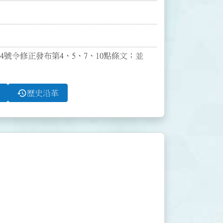
34號令修正發布第4、5、7、10點條文；並
history
歷史沿革