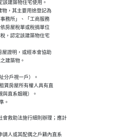
屋稅，認定該建築物住宅使用。

用地之建物，其主要用途登記為

、「一般事務所」、「工商服務

業」，得依房屋稅單或稅捐單位

課徵房屋稅，認定該建築物住宅

出合法房屋證明，或經本會協助

完成之建築物。

（同址分戶視一戶）。

租人或租賃房屋所有權人具有直

系血親與直系姻親）。

水準。
會救助法施行細則辦理；應計

、申請人或其配偶之戶籍內直系
