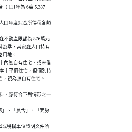
 111年為 6萬 5,387

之家庭人口年度綜合所得稅各類

家庭不動產限額為 876萬元

日之資料為準，其家庭人口持有

道路用地。

、基隆市內無自有住宅，或未借

T案）或本市平價住宅，但個別持

有住宅，視為無自有住宅。

登記資料，應符合下列情形之一

、「住宅」、「農舍」、「套房

房屋稅單或稅捐單位證明文件所
