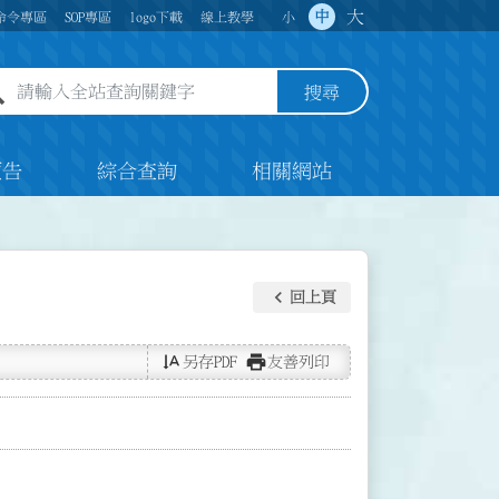
大
中
命令專區
SOP專區
logo下載
線上教學
小
全站查詢關鍵字欄位
搜尋
預告
綜合查詢
相關網站
keyboard_arrow_left
回上頁
text_rotate_vertical
print
另存PDF
友善列印