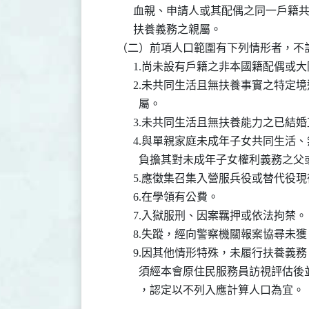
          血親、申請人或其配偶之同一
          扶養義務之親屬。

    （二）前項人口範圍有下列情形者，不
          1.尚未設有戶籍之非本國籍配偶
          2.未共同生活且無扶養事實之
            屬。

          3.未共同生活且無扶養能力之已
          4.與單親家庭未成年子女共同
            負擔其對未成年子女權利義務之父
          5.應徵集召集入營服兵役或替代役現
          6.在學領有公費。

          7.入獄服刑、因案羈押或依法拘禁。

          8.失蹤，經向警察機關報案協尋
          9.因其他情形特殊，未履行扶
            須經本會原住民服務員訪視
            ，認定以不列入應計算人口為宜。