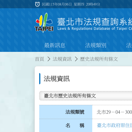
跳到主要內容
alarm
:::
民國115年08月06日 星期四
20時49分
最新訊息
法規類別
法
:::
:::
首頁
法規資訊
歷史法規所有條文
法規資訊
臺北市歷史法規所有條文
法規類號
北市29－04－300
臺北市政府原住
名 稱