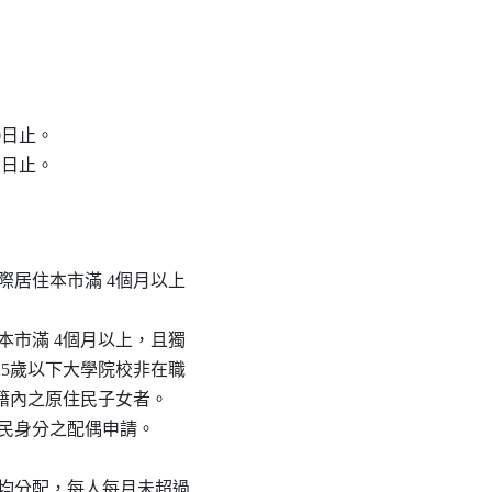
30日止。

31日止。
並實際居住本市滿 4個月以上

居住本市滿 4個月以上，且獨

）或25歲以下大學院校非在職

同戶籍內之原住民子女者。

原住民身分之配偶申請。

人數平均分配，每人每月未超過
