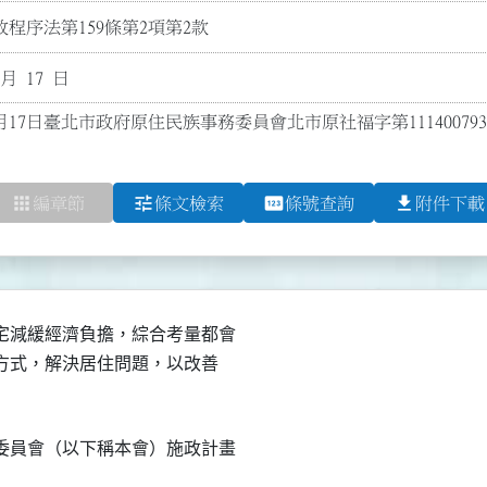
程序法第159條第2項第2款
 月 17 日
8月17日臺北市政府原住民族事務委員會北市原社福字第11140079
apps
tune
pin
file_download
編章節
條文檢索
條號查詢
附件下載
減緩經濟負擔，綜合考量都會

貼方式，解決居住問題，以改善

員會（以下稱本會）施政計畫
