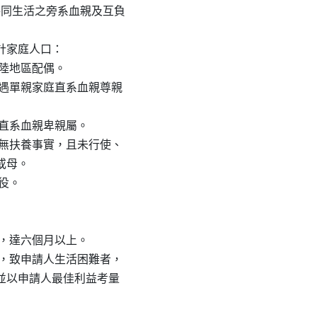
戶籍共同生活之旁系血親及互負

計家庭人口：

或大陸地區配偶。

特定境遇單親家庭直系血親尊親

結婚直系血親卑親屬。

生活、無扶養事實，且未行使、

或母。

役。

未獲，達六個月以上。

養義務，致申請人生活困難者，

評估後並以申請人最佳利益考量
