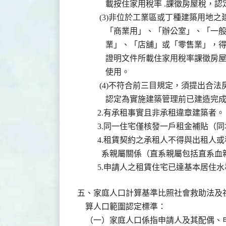
              載按住家用稅率 .課徵房
           (3)非位於工業區或丁種建築
              「商業用」、「辦公室」
              業」、「店舖」或「零售
              證明文件所載住家用稅率
              使用。

           (4)不符合前三目規定，須提
              認定為實施建築管理前已建造
          2.有承租事實且非承租違章建築者。

          3.同一住宅僅核發一戶租金補貼
          4.租賃契約之承租人不得與出
            系親屬關係（直系親屬包括直
          5.申請人之租賃住宅已達基本居住
五、家庭人口計算基準比照社會救助法及社
    算人口範圍認定標準：

    （一）家庭人口係指申請人及其配偶