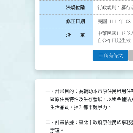
法規位階
行政規則：屬行政
修正日期
民國 111 年 08
中華民國111年
沿 革
自公布日起生效
subject
所有條文
一、計畫目的：為輔助本市原住民租用住宅
    區原住民特性及生存發展，以租金補
    生活品質，提升都市競爭力。
二、計畫依據：臺北市政府原住民族事務委
    辦理。