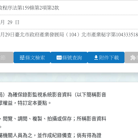
程序法第159條第2項第2款
 月 29 日
0月29日臺北市政府產業發展局（104）北市產業秘字第10433351
tune
pin
file_download
extension
章節
條文檢索
條號查詢
附件下載
局）為確保錄影監視系統影音資料（以下簡稱影音

民眾權益，特訂定本要點。
、閱覽、調閱、複製、拍攝或保存；所稱影音資料



所屬機關人員為之，並作成紀錄備查；倘有得為證
