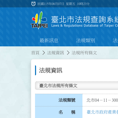
跳到主要內容
alarm
:::
民國115年08月07日 星期五
10時23分
最新訊息
法規類別
法
:::
:::
首頁
法規資訊
法規所有條文
法規資訊
臺北市法規所有條文
法規類號
北市04－11－300
臺北市政府產業
名 稱