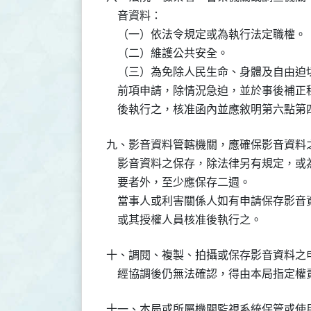
    音資料：

    （一）依法令規定或為執行法定職權。

    （二）維護公共安全。

    （三）為免除人民生命、身體及自由迫
    前項申請，除情況急迫，並於事後補
    後執行之，核准函內並應敘明第六點
九、影音資料管轄機關，應確保影音資料
    影音資料之保存，除法律另有規定，
    要者外，至少應保存二週。

    當事人或利害關係人如有申請保存影
    或其授權人員核准後執行之。
十、調閱、複製、拍攝或保存影音資料之
    經協調後仍無法確認，得由本局指定
十一、本局或所屬機關監視系統保管或使