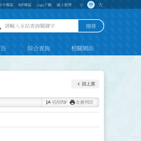
大
中
命令專區
SOP專區
logo下載
線上教學
小
全站查詢關鍵字欄位
搜尋
預告
綜合查詢
相關網站
keyboard_arrow_left
回上頁
text_rotate_vertical
print
另存PDF
友善列印