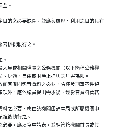
保全。
定目的之必要範圍，並應與處理、利用之目的具有

關審核後執行之。
。

機關人員或相關權責之公務機關（以下簡稱公務機

生命、身體、自由或財產上迫切之危害為限。

市政而有調閱影音資料之必要，除涉及刑事案件偵

密事項外，應依議員提出需求後，經影音資料管轄

音資料之必要，應由該機關函請本局或所屬機關申

核准後執行之。

料之必要，應填寫申請表，並經管轄機關首長或其
