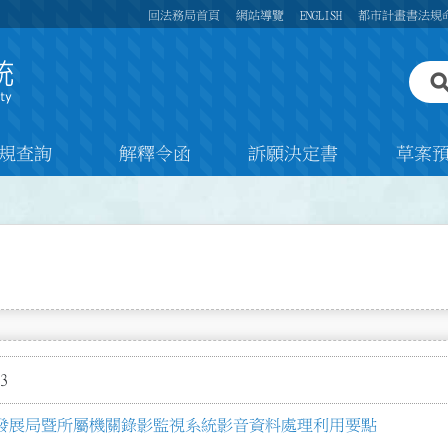
回法務局首頁
網站導覽
ENGLISH
都市計畫書法規
規查詢
解釋令函
訴願決定書
草案
3
發展局暨所屬機關錄影監視系統影音資料處理利用要點