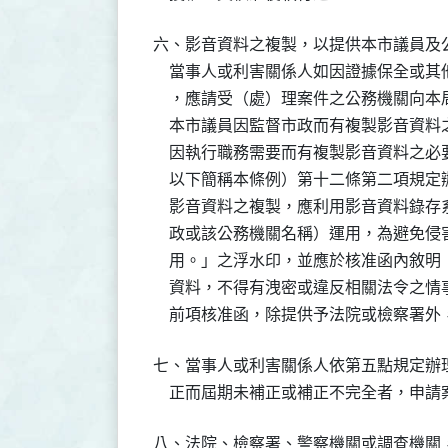
六、影音資料之複製，以提供本市議員及公
    當事人或利害關係人如因證據保全或
    ，應請受（處）理案件之公務機關向
    本市議員因監督市政而有複製影音資
    因執行職務需要而有複製影音資料之
    以下簡稱本條例）第十二條第二項規定
    影音資料之複製，應利用影音資料錄存系
    政或該公務機關名稱）運用，為避免
    用。」之浮水印，並應於核准函內敘
    資料，不得有洩密或違反相關法令之情
    前項核准函，除提供予法院或檢察署
七、當事人或利害關係人依第五點規定辦
    正而屆期未補正或補正不完全者，申
八、法院、檢察署、警察機關或調查機關