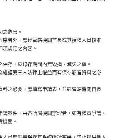
切之危害。

正程序者外，應經管轄機關首長或其授權人員核准

第四項規定之內容。
之保存，於錄存期間內無毀損、滅失之虞。

或為維護第三人法律上權益而有保存影音資料之必

音資料之必要，應填寫申請表，並經管轄機關首長

申請案件，由各所屬機關辦理者，如有權責爭議，

權責機關。
用人員應妥善保存其系統帳號密碼，禁止提供他人
