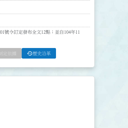
801號令訂定發布全文12點；並自104年11
history
制定依據
歷史沿革