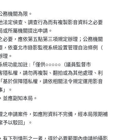
務機關為限。

其他法定偵查、調查行為而有複製影音資料之必要

本局或所屬機關提出申請。

料之必要，應依第五點第三項規定辦理；公務機關

必要，依臺北市錄影監視系統設置管理自治條例（

辦理。

統功能加註 :「僅供○○○○○（議員監督市

侵害隱私權，請勿再複製、翻拍或為其他處理、利

明「基於保障隱私權，請依相關法令規定運用影音

事」。

外，並應副知本局。
理之申請案件，如應附資料不完備，經本局限期補

請案予以駁回」。
，有下列情形之一者，得於必要範圍內申請拍攝影
