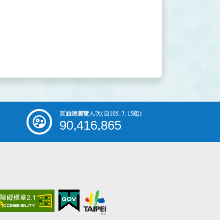
頁面總瀏覽人次
(自105.7.15起)
90,416,865