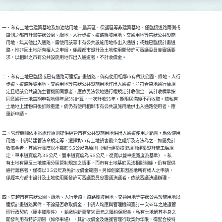
一、私有土地含建築基地及加油站用地、農業區、保護區等非建築基地，僅臨接道路兩側或

    單側之都市計畫帶狀公園、綠地、人行步道、道路護坡用地、交通用地等帶狀公共設施

    用地，無其他出入通路，需使用該等市有公共設施用地作出入通道；或雖已臨接計畫道

    路，惟非因土地所有權人之申請，係經都市設計及土地使用開發許可審議委員會審議要

    求，以相鄰之市有公共設施用地作出入通道者，不計收償金。
二、私有土地已臨接或已有通路可連接計畫道路，倘有使用相鄰市有帶狀公園、綠地、人行

    步道、道路護坡用地、交通用地等帶狀公共設施用地作出入通道，並符合袋地通行權規

    定且經該公共設施主管機關同意者，應依民法袋地通行權規定計收償金。其計收標準按

    同意通行土地當期申報地價年息5%計算，一次計收55年，期限屆滿後不再收取。該私有

    土地地上建物日後拆除重建，倘仍有使用相鄰市有公共設施用地供出入通路使用者，應

    重新申請。
三、管理機關依本案處理原則提供經管市有公共設施用地供出入通道使用之範圍，應依使用

    用途、申請時建管法令規定等，選擇對市有土地損害最少之處所及方法為之。如屬免計

    收償金者，其通行寬度以不高於 5.5公尺為原則（現行建築技術規則建築設計施工編規

    定，單車道寬度為 3.5公尺，雙車道寬度為 5.5公尺，從寬以雙車道寬度為基準）。私

    有土地有違反土地使用分區管制規定之情事，而市有土地基於民法相鄰關係，仍有提供

    通行義務者，僅得以 3.5公尺為免計收償金範圍。另如個案非因基地所有權人之申請，

    係經本府都市設計及土地使用開發許可審議委員會審議決議者，依該審議決議辦理。
四、穿越市有帶狀公園、綠地、人行步道、道路護坡用地、交通用地等帶狀公共設施用地以

    連接計畫道路案件，不論是否收取償金，申請人均應與管理機關簽訂一次55年之維護管

    理行政契約（範本如附件），並繳納新臺幣50萬元之履約保證金。私有土地倘其本身之

    開發利用有特許期限（如停車場），其計收償金及維護管理行政契約年限，得配合按特
