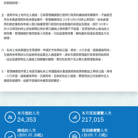
    許期限辦理。
五、使用市有土地作出入通道，已與管理機關簽訂使用行政契約繳納使用費案件，不論是否

    符合本案處理原則免收償金要件，管理機關得自 103年 6月19日終止原契約，依本處理

    原則規定重新與申請人簽訂維護管理行政契約並收取履約保證金及償金。其於 103年 6

    月19日原契約終止前依期間比例計算已繳納之使用費不予退還，至原契約終止後溢收之

    使用費，管理機關於徵得當事人同意後，可採返還使用費、轉為履約保證金或償金方式

    辦理。
六、私有土地為興建住宅等建物，申請於市有帶狀公園、綠地、人行步道、道路護坡用地、

    交通用地等帶狀公共設施用地設置出入通道案件，請本市建築管理處於核發使用執照時

    ，註記該建築物出入通道之相關權利義務，應告知承買戶及公寓大廈管理委員會。
七、管理機關就所管土地是否屬私有土地僅臨接計畫道路兩側或單側劃設之帶狀公園、綠地

    、人行步道、道路護坡用地、交通用地，且無其他出入通道，需使用該公共設施作出入

    通道有疑義時，由都市發展局本權責協助審認。
本月造訪人次
本月頁面瀏覽人次
:::
24,353
217,015
總造訪人次
頁面總瀏覽人次
(自93.07.26起)
(自105.7.15起)