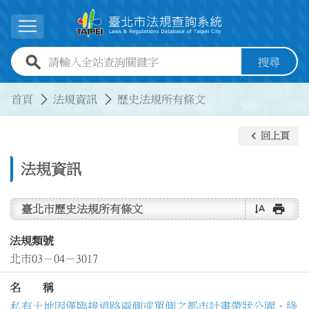
跳到主要內容
展開選單
全站查詢關鍵字欄位
搜尋
:::
:::
首頁
法規資訊
歷史法規所有條文
keyboard_arrow_left
回上頁
法規資訊
text_rotate_vertical
print
臺北市歷史法規所有條文
法規類號
北市03－04－3017
名 稱
私有土地因僅臨接道路兩側或單側之都市計畫帶狀公園、綠