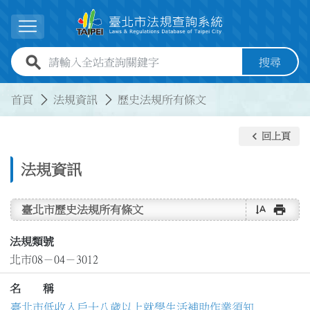
跳到主要內容
展開選單
全站查詢關鍵字欄位
搜尋
:::
:::
首頁
法規資訊
歷史法規所有條文
keyboard_arrow_left
回上頁
法規資訊
text_rotate_vertical
print
臺北市歷史法規所有條文
法規類號
北市08－04－3012
名 稱
臺北市低收入戶十八歲以上就學生活補助作業須知