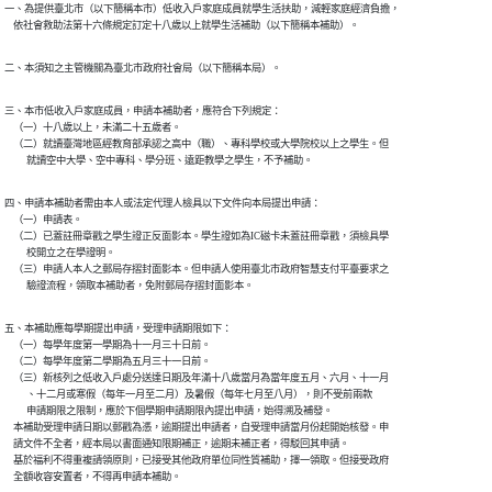
一、為提供臺北市（以下簡稱本市）低收入戶家庭成員就學生活扶助，減輕家庭經濟負擔，

    依社會救助法第十六條規定訂定十八歲以上就學生活補助（以下簡稱本補助）。
二、本須知之主管機關為臺北市政府社會局（以下簡稱本局）。
三、本市低收入戶家庭成員，申請本補助者，應符合下列規定：

    （一）十八歲以上，未滿二十五歲者。

    （二）就讀臺灣地區經教育部承認之高中（職）、專科學校或大學院校以上之學生。但

          就讀空中大學、空中專科、學分班、遠距教學之學生，不予補助。
四、申請本補助者需由本人或法定代理人檢具以下文件向本局提出申請：

    （一）申請表。

    （二）已蓋註冊章戳之學生證正反面影本。學生證如為IC磁卡未蓋註冊章戳，須檢具學

          校開立之在學證明。

    （三）申請人本人之郵局存摺封面影本。但申請人使用臺北市政府智慧支付平臺要求之

          驗證流程，領取本補助者，免附郵局存摺封面影本。
五、本補助應每學期提出申請，受理申請期限如下：

    （一）每學年度第一學期為十一月三十日前。

    （二）每學年度第二學期為五月三十一日前。

    （三）新核列之低收入戶處分送達日期及年滿十八歲當月為當年度五月、六月、十一月

          、十二月或寒假（每年一月至二月）及暑假（每年七月至八月），則不受前兩款

          申請期限之限制，應於下個學期申請期限內提出申請，始得溯及補發。

    本補助受理申請日期以郵戳為憑，逾期提出申請者，自受理申請當月份起開始核發。申

    請文件不全者，經本局以書面通知限期補正，逾期未補正者，得駁回其申請。

    基於福利不得重複請領原則，已接受其他政府單位同性質補助，擇一領取。但接受政府

    全額收容安置者，不得再申請本補助。