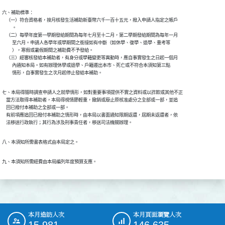
六、補助標準：

    （一）符合資格者，按月核發生活補助新臺幣六千一百十五元，撥入申請人指定之帳戶

          。

    （二）每學年度第一學期發給期間為每年七月至十二月，第二學期發給期間為每年一月

          至六月。申請人各學年或學期間之銜接如有中斷（如休學、復學、退學、重考等

          ），寒假或暑假期間之補助費不予發給。

    （三）經審核發給本補助者，有身分或學籍變更等異動時，應自事實發生之日起一個月

          內通知本局。如有辦理休學或退學、戶籍遷出本市、死亡或不符合本須知第三點

          情形，自事實發生之次月起停止發給本補助。
七、本局得隨時調查申請人之就學情形，如對重要事項提供不實之資料或以詐欺或其他不正

    當方法取得本補助者，本局得視情節輕重，撤銷或廢止原核准處分之全部或一部，並追

    回已撥付本補助之全部或一部。

    有前項應追回已撥付本補助之情形時，由本局以書面通知限期返還，屆期未返還者，依

    法移送行政執行；其行為涉及刑事責任者，移送司法機關辦理。
八、本須知所需書表格式由本局定之。
九、本須知所需經費由本局編列年度預算支應。
本月造訪人次
本月頁面瀏覽人次
:::
15,981
146,635