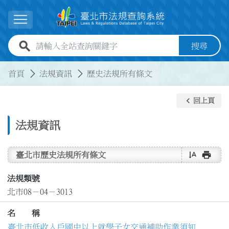
跳到主要內容
展開選單
全站查詢關鍵字欄位
搜尋
:::
:::
首頁
法規資訊
歷史法規所有條文
keyboard_arrow_left
回上頁
法規資訊
text_rotate_vertical
print
臺北市歷史法規所有條文
法規類號
北市08－04－3013
名 稱
臺北市低收入戶國中以上就學子女交通補助作業須知