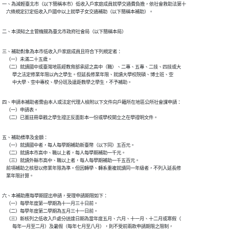
一、為減輕臺北市（以下簡稱本市）低收入戶家庭成員就學交通費負擔，依社會救助法第十

    六條規定訂定低收入戶國中以上就學子女交通補助（以下簡稱本補助）。
二、本須知之主管機關為臺北市政府社會局（以下簡稱本局）
三、補助對象為本市低收入戶家庭成員且符合下列規定者：

    （一）未滿二十五歲。

    （二）就讀國中或臺灣地區經教育部承認之高中（職）、二專、五專、二技、四技或大

          學之法定修業年限以內之學生。但延長修業年限、就讀大學校院碩、博士班、空

          中大學、空中專校、學分班及遠距教學之學生，不予補助。
四、申請本補助者需由本人或法定代理人檢附以下文件向戶籍所在地區公所社會課申請：

    （一）申請表。

    （二）已蓋註冊章戳之學生證正反面影本一份或學校開立之在學證明文件。
五、補助標準及金額：

    （一）就讀國中者，每人每學期補助新臺幣（以下同）五百元。

    （二）就讀本市高中、職以上者，每人每學期補助一千元。

    （三）就讀外縣市高中、職以上者，每人每學期補助一千五百元。

    前項補助之核發以修業年限為準。但因轉學、轉系重複就讀同一年級者，不列入延長修

    業年限計算。
六、本補助應每學期提出申請，受理申請期限如下：

    （一）每學年度第一學期為十一月三十日前。

    （二）每學年度第二學期為五月三十一日前。

    （三）新核列之低收入戶處分送達日期為當年度五月、六月、十一月、十二月或寒假（

          每年一月至二月）及暑假（每年七月至八月），則不受前兩款申請期限之限制，
