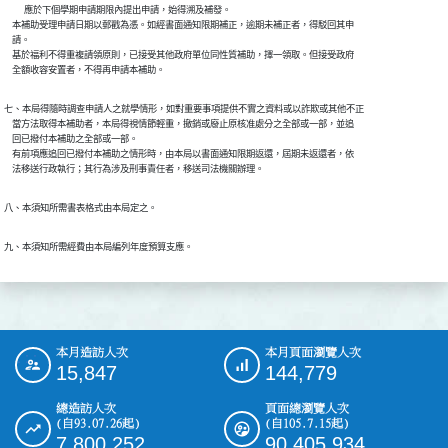
          應於下個學期申請期限內提出申請，始得溯及補發。

    本補助受理申請日期以郵戳為憑。如經書面通知限期補正，逾期未補正者，得駁回其申

    請。

    基於福利不得重複請領原則，已接受其他政府單位同性質補助，擇一領取。但接受政府

    全額收容安置者，不得再申請本補助。
七、本局得隨時調查申請人之就學情形，如對重要事項提供不實之資料或以詐欺或其他不正

    當方法取得本補助者，本局得視情節輕重，撤銷或廢止原核准處分之全部或一部，並追

    回已撥付本補助之全部或一部。

    有前項應追回已撥付本補助之情形時，由本局以書面通知限期返還，屆期未返還者，依

    法移送行政執行；其行為涉及刑事責任者，移送司法機關辦理。
八、本須知所需書表格式由本局定之。
九、本須知所需經費由本局編列年度預算支應。
本月造訪人次
本月頁面瀏覽人次
:::
15,847
144,779
總造訪人次
頁面總瀏覽人次
(自93.07.26起)
(自105.7.15起)
7,800,252
90,405,934