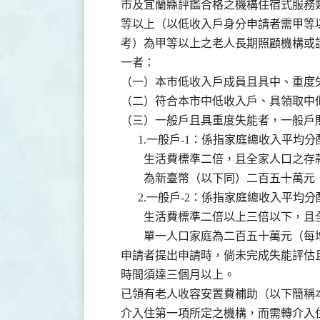
    市及宜蘭縣評鑑合格之機構住宿式服
    等以上（以低收入戶身分申請者需甲
    考）為甲等以上之老人長期照顧機構
    一者：

    （一）本市低收入戶成員且具中、重度
    （二）符合本市中低收入戶、具領取
    （三）一般戶且具重度失能者，一般戶
          1.一般戶-1：係指家庭總
            生活費標準二倍，且全家
            為新臺幣（以下同）二百
          2.一般戶-2：係指家庭總
            生活費標準二倍以上三倍
            單一人口家庭為二百五十萬
    申請者提出申請時，倘未完成失能評
    時間須達三個月以上。

    已領有老人收容安置費補助（以下簡
    介入住第一項所定之機構，而需轉介