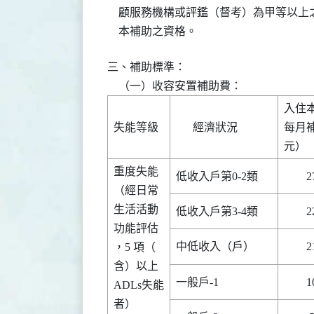
    顧服務機構或評鑑（督考）為甲等以
    本補助之資格。
三、補助標準：

    （一）收容安置補助費：
入住本
失能等級

      經濟狀況      

每月補
重度失能

（經日常

生活活動

功能評估

，5 項（

含）以上

ADLs失能

者）    
