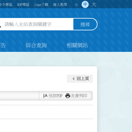
大
中
命令專區
SOP專區
logo下載
線上教學
小
全站查詢關鍵字欄位
搜尋
預告
綜合查詢
相關網站
keyboard_arrow_left
回上頁
text_rotate_vertical
print
另存PDF
友善列印