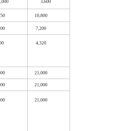
     4,320      

    21,000      
