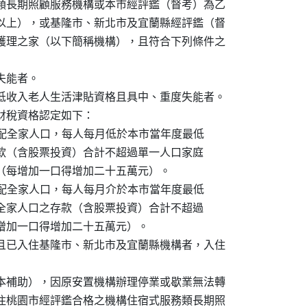
務類長期照顧服務機構或本市經評鑑（督考）為乙

等以上），或基隆市、新北市及宜蘭縣經評鑑（督

或護理之家（以下簡稱機構），且符合下列條件之

失能者。

中低收入老人生活津貼資格且具中、重度失能者。

財稅資格認定如下：

收入平均分配全家人口，每人每月低於本市當年度最低

人口之存款（含股票投資）合計不超過單一人口家庭

五十萬元（每增加一口得增加二十五萬元）。

收入平均分配全家人口，每人每月介於本市當年度最低

以下，且全家人口之存款（含股票投資）合計不超過

元（每增加一口得增加二十五萬元）。

估且已入住基隆市、新北市及宜蘭縣機構者，入住

稱本補助），因原安置機構辦理停業或歇業無法轉

入住桃園市經評鑑合格之機構住宿式服務類長期照
