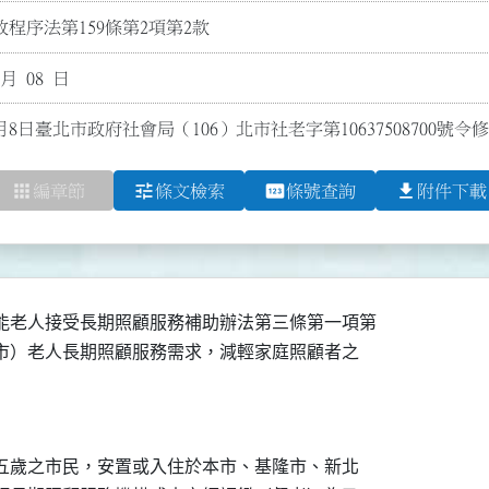
程序法第159條第2項第2款
 月 08 日
月8日臺北市政府社會局（106）北市社老字第10637508700號令
apps
tune
pin
file_download
編章節
條文檢索
條號查詢
附件下載
能老人接受長期照顧服務補助辦法第三條第一項第

本市）老人長期照顧服務需求，減輕家庭照顧者之

十五歲之市民，安置或入住於本市、基隆市、新北
