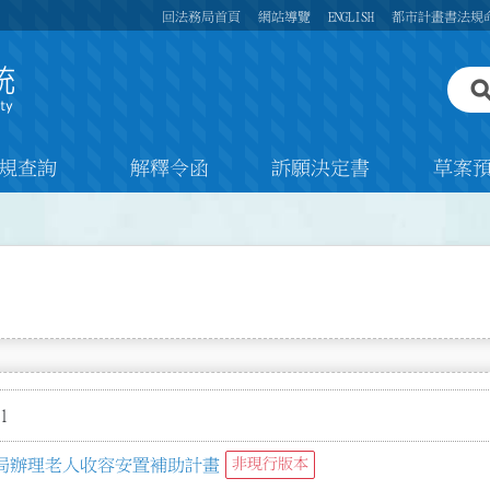
回法務局首頁
網站導覽
ENGLISH
都市計畫書法規
規查詢
解釋令函
訴願決定書
草案
1
局辦理老人收容安置補助計畫
非現行版本