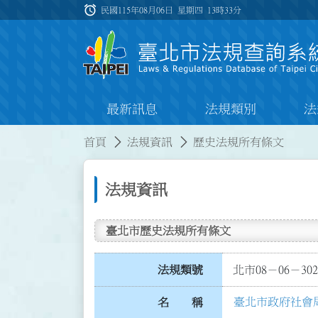
跳到主要內容
alarm
:::
民國115年08月06日 星期四
13時33分
最新訊息
法規類別
法
:::
:::
首頁
法規資訊
歷史法規所有條文
法規資訊
臺北市歷史法規所有條文
法規類號
北市08－06－302
臺北市政府社會
名 稱