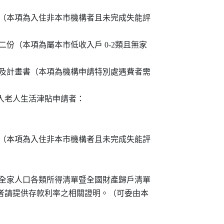
證明影本（本項為入住非本市機構者且未完成失能評

書一式二份（本項為屬本市低收入戶 0-2類且無家

處遇評估及計畫書（本項為機構申請特別處遇費者需

收入老人生活津貼申請者：

證明影本（本項為入住非本市機構者且未完成失能評

近一年度全家人口各類所得清單暨全國財產歸戶清單

定期存款者請提供存款利率之相關證明。（可委由本
