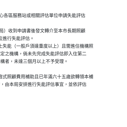
顧管理中心各區服務站或相關評估單位申請失能評估

下簡稱本局）收到申請書後發文轉介至本市長期照顧

估單位進行失能評估。

以上失能（一般戶須達重度以上）且需進住機構照

第二點規定之機構，倘未先完成失能評估即入住第二

蘭縣機構者，未達三個月以上不予受理。

住宿式照顧費用補助且已年滿六十五歲欲轉領本補

提出申請，由本局安排進行失能評估事宜，並依評估
