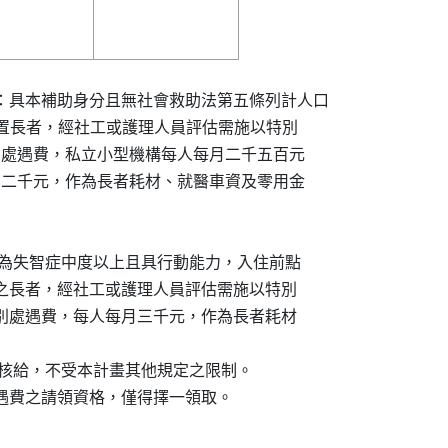
費：具本補助身分且無社會救助法第五條列計人口

能或保護安置長者，經社工或護理人員評估需施以特別

核予特別處遇費，私立小型機構每人每月二千五百元

每人每月二千元，作為長者耗材、就醫車資及零用金

醫師診斷為失智症中度以上且具行動能力，入住前點

本市機構之長者，經社工或護理人員評估需施以特別

得核予特別處遇費，每人每月三千元，作為長者耗材

前目規定核給，不受本計畫其他規定之限制。

處遇費之請領資格，僅得擇一領取。