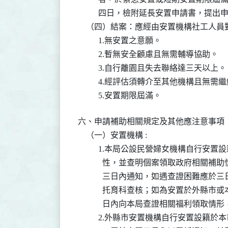
          四日，檢附延長安置申請書，提出申
    （四）結案：應經由安置機構社工人
          1.無安置之意願。

          2.暫無安全顧慮且無需輔導協助。

          3.自行離園且失去聯絡達三天以上。

          4.經評估須轉介至其他機構且無
          5.安置期限屆滿。
六、申請補助相關規定及其他應注意事項：
    （一）安置機構 :

          1.本局公設民營婦女機構自
            性，並查明個案領取政府
            三日內通知，如遇查證困
            托育科查核；如為安置於
            日內向本局查證相關福利
          2.外縣市安置機構自行安置