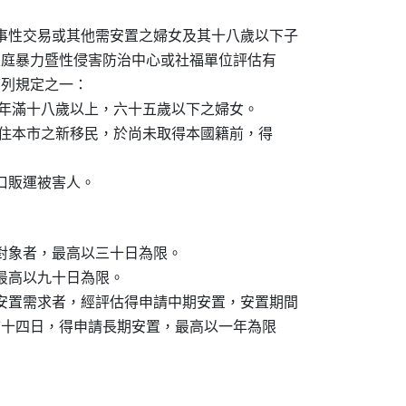
從事性交易或其他需安置之婦女及其十八歲以下子

經本市家庭暴力暨性侵害防治中心或社福單位評估有

合下列規定之一：

本市），年滿十八歲以上，六十五歲以下之婦女。

且實際居住本市之新移民，於尚未取得本國籍前，得

人口販運被害人。
助對象者，最高以三十日為限。

最高以九十日為限。

有安置需求者，經評估得申請中期安置，安置期間

間屆滿前十四日，得申請長期安置，最高以一年為限
