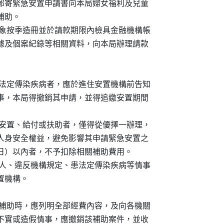
通知，並郵寄緊急安置申請書向本局婦女福利及兒童

補助。

受補助對象按季造冊並於請款期限內檢具金融機構帳

簽章之領據及個案紀錄等相關資料，向本局辦理請款

，如患有法定傳染疾病者，應於進住安置機構前告知

隱瞞之情事，本局得撤銷其申請，並得追繳安置期間

規定取得安置、給付或扶助者，僅得從優擇一辦理，

補助對象人身安全權益，避免影響其申請緊急安置之

日（含七日）以內者，不予扣除相關補助費用。

有自傷傷人、違反機構規定、患法定傳染疾病等情事

安置機構。

提出申請補助時，應列明全部經費內容，及向各機關

如有隱匿不實或造假情事，應撤銷該補助案件，並收
