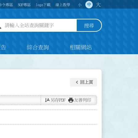
大
中
命令專區
SOP專區
logo下載
線上教學
小
全站查詢關鍵字欄位
搜尋
預告
綜合查詢
相關網站
keyboard_arrow_left
回上頁
text_rotate_vertical
print
另存PDF
友善列印