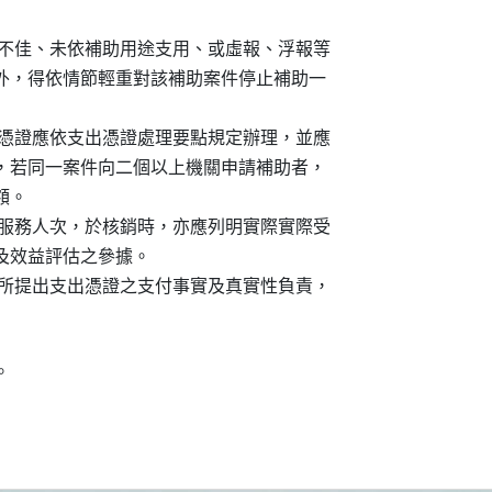
發現成效不佳、未依補助用途支用、或虛報、浮報等

補助經費外，得依情節輕重對該補助案件停止補助一

附之支出憑證應依支出憑證處理要點規定辦理，並應

經費總額，若同一案件向二個以上機關申請補助者，

額。

敘明預期服務人次，於核銷時，亦應列明實際實際受

考核及效益評估之參據。

信原則對所提出支出憑證之支付事實及真實性負責，

。