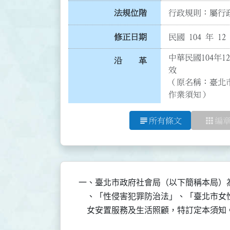
法規位階
行政規則：屬行政
修正日期
民國 104 年 12
中華民國104年1
沿 革
效

（原名稱：臺北
作業須知）
subject
apps
所有條文
編
一、臺北市政府社會局（以下簡稱本局）
    、「性侵害犯罪防治法」、「臺北市
    女安置服務及生活照顧，特訂定本須知