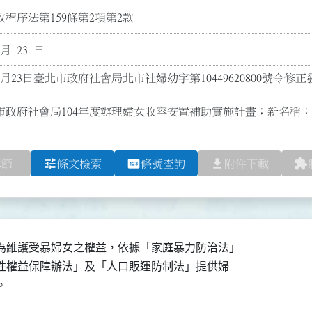
程序法第159條第2項第2款
 月 23 日
2月23日臺北市政府社會局北市社婦幼字第10449620800號令修
市政府社會局104年度辦理婦女收容安置補助實施計畫；新名稱
tune
pin
file_download
extension
章節
條文檢索
條號查詢
附件下載
為維護受暴婦女之權益，依據「家庭暴力防治法」

女性權益保障辦法」及「人口販運防制法」提供婦

。