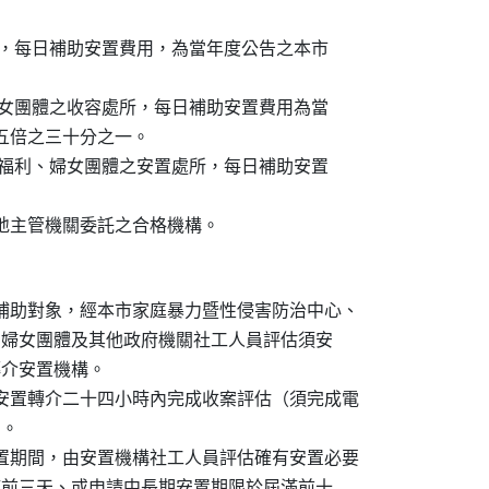
安置機構，每日補助安置費用，為當年度公告之本市

福利、婦女團體之收容處所，每日補助安置費用為當

一點五倍之三十分之一。

地區社會福利、婦女團體之安置處所，每日補助安置

當地主管機關委託之合格機構。
點補助對象，經本市家庭暴力暨性侵害防治中心、

務中心、婦女團體及其他政府機關社工人員評估須安

單轉介安置機構。

急安置轉介二十四小時內完成收案評估（須完成電

。

安置期間，由安置機構社工人員評估確有安置必要

期限屆滿前三天、或申請中長期安置期限於屆滿前十
