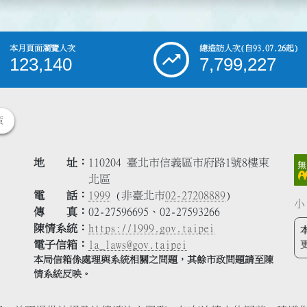
本月頁面瀏覽人次
總造訪人次
(自93.07.26起)
123,140
7,799,227
策
地 址
110204 臺北市信義區市府路1號8樓東
北區
電 話
1999
(非臺北市
02-27208889
)
小
傳 真
02-27596695、02-27593266
陳情系統
https://1999.gov.taipei
電子信箱
la_laws@gov.taipei
本局信箱係處理與系統相關之問題，其餘市政問題請至陳
情系統反映。