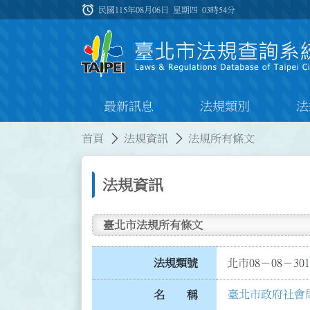
跳到主要內容
alarm
:::
民國115年08月06日 星期四
03時54分
最新訊息
法規類別
法
:::
:::
首頁
法規資訊
法規所有條文
法規資訊
臺北市法規所有條文
法規類號
北市08－08－301
臺北市政府社會
名 稱