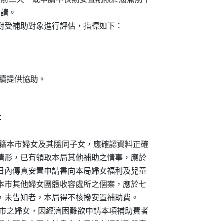
請。

員對受補助對象進行評估，指標如下：

需繼續提供協助。



行安置設籍本市婦女及其隨同子女，應確認資料正確

相關補助情形，已有領取本局其他補助之情事，應於

難應於三日內傳真安置申請書向本局婦女福利及兒童

外縣市或本市其他婦女團體收容處所之個案，應於七

領取情形，未告知者，本局得不核撥安置補助費。

設籍於本市之婦女，因經濟困難欲申請本項補助費者
