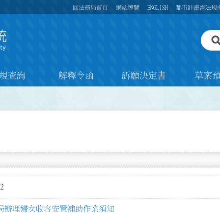
回法務局首頁
網站導覽
ENGLISH
都市計畫書法規
規查詢
解釋令函
訴願決定書
草案
2
局辦理婦女收容安置補助作業須知