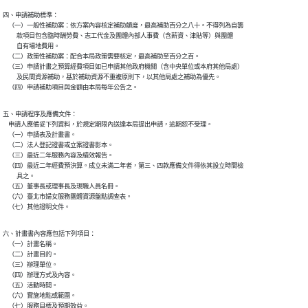
四、申請補助標準：

    （一）一般性補助案：依方案內容核定補助額度，最高補助百分之八十。不得列為自籌

          款項目包含臨時酬勞費、志工代金及團體內部人事費（含薪資、津貼等）與團體

          自有場地費用。

    （二）政策性補助案：配合本局政策需要核定，最高補助至百分之百。

    （三）申請計畫之預算經費項目如已申請其他政府機關（含中央單位或本府其他局處）

          及民間資源補助，基於補助資源不重複原則下，以其他局處之補助為優先。

    （四）申請補助項目與金額由本局每年公告之。
五、申請程序及應備文件：

    申請人應備妥下列資料，於規定期限內送達本局提出申請，逾期恕不受理。

    （一）申請表及計畫書。

    （二）法人登記證書或立案證書影本。

    （三）最近二年服務內容及績效報告。

    （四）最近二年經費預決算。成立未滿二年者，第三、四款應備文件得依其設立時間檢

          具之。

    （五）董事長或理事長及現職人員名冊。

    （六）臺北市婦女服務團體資源盤點調查表。

    （七）其他證明文件。
六、計畫書內容應包括下列項目：

    （一）計畫名稱。

    （二）計畫目的。

    （三）辦理單位。

    （四）辦理方式及內容。

    （五）活動時間。

    （六）實施地點或範圍。

    （七）服務目標及預期效益。
