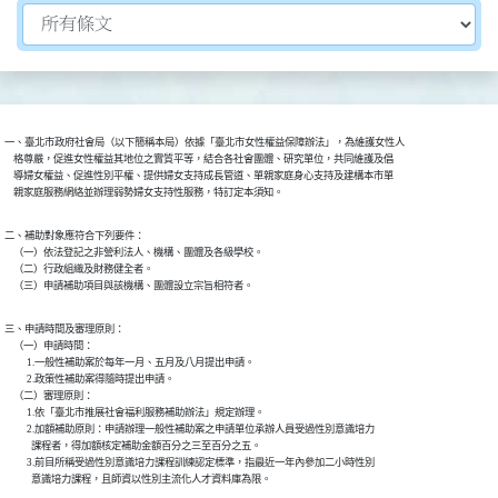
切換選擇法規資訊內容
一、臺北市政府社會局（以下簡稱本局）依據「臺北市女性權益保障辦法」，為維護女性人

    格尊嚴，促進女性權益其地位之實質平等，結合各社會團體、研究單位，共同維護及倡

    導婦女權益、促進性別平權、提供婦女支持成長管道、單親家庭身心支持及建構本市單

    親家庭服務網絡並辦理弱勢婦女支持性服務，特訂定本須知。
二、補助對象應符合下列要件：

    （一）依法登記之非營利法人、機構、團體及各級學校。

    （二）行政組織及財務健全者。

    （三）申請補助項目與該機構、團體設立宗旨相符者。
三、申請時間及審理原則：

    （一）申請時間：

          1.一般性補助案於每年一月、五月及八月提出申請。

          2.政策性補助案得隨時提出申請。

    （二）審理原則：

          1.依「臺北市推展社會福利服務補助辦法」規定辦理。

          2.加額補助原則：申請辦理一般性補助案之申請單位承辦人員受過性別意識培力

            課程者，得加額核定補助金額百分之三至百分之五。

          3.前目所稱受過性別意識培力課程訓練認定標準，指最近一年內參加二小時性別

            意識培力課程，且師資以性別主流化人才資料庫為限。