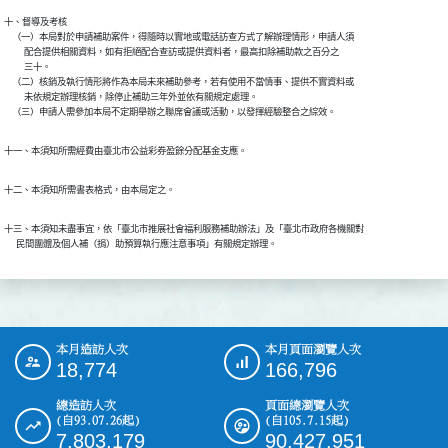
十、督導及考核

    （一）本局對於申請補助案件，得隨時以實地或電話訪查方式了解辦理情形，申請人須

          配合提供相關資料，如有拒絕配合查訪或提供資料者，最高扣除補助款之百分之

          三十。

    （二）核銷及執行情形將作為本局未來補助參考，若有使用不當情事、提供不實資料或

          未依規定辦理核銷，除停止補助三年外並依有關規定處理。

    （三）申請人需參加本局不定期舉辦之聯席會議或活動，以發揮經驗整合之綜效。
十一、本須知所需經費由臺北市公益彩券盈餘分配基金支應。
十二、本須知所需書表格式，由本局定之。
十三、本須知未盡事宜，依「臺北市推展社會福利服務補助辦法」及「臺北市政府各機關對

      民間團體及個人補（捐）助預算執行應注意事項」有關規定辦理。
本月造訪人次
本月頁面瀏覽人次
:::
18,774
166,796
總造訪人次
頁面總瀏覽人次
(自93.07.26起)
(自105.7.15起)
7,803,179
90,427,951