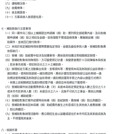
    （八）課程概況表。

    （九）收費標準。

    （十）收支概算表。

    （十一）方案承辦人員資歷名冊。
七、補助款執行注意事項

    （一）同一案件向二個以上機關提出申請補（捐）助，應列明全部經費內容，及向各機

          關申請補（捐）助之項目及金額。如有隱匿不實或造假情事，應撤銷該補（捐）

          助案件，並收回已撥付款項。

    （二）本局於核定補助時得依實際需要指定項目、金額及最低參與人數，受補助對象應

          依照執行。

    （三）受補（捐）助經費中如涉及採購事項，應依政府採購法等相關規定辦理。

    （四）受補助對象有特殊情形，方可變更原訂計畫，其變更者應於十日前陳報本局核准

          ；若未事先核報，得扣除百分之三十之補助款。

    （五）辦理核定方案之活動舞台背景、宣導資料等，應使用本局及財政部公益彩券統一

          識別標誌。使用財政部統一識別標誌時，應依計畫性質按財政部公益彩券統一識

          別標誌使用規範及財政部公益彩券統一識別標誌運用手冊之內容以適當方式標示

          ，有關上述相關規定及識別標誌電子檔，請逕自本局網站下載使用。

    （六）受補助案件如活動實際參與人數（次）未達本局核定預定受益人數之百分之八十

          或本市市民參與人數（次）未達百分之八十，且無不可抗力之事由，應依比例繳

          回（扣除）補助經費。

    （七）受補助對象於案件結案時尚有補（捐）助結餘款，應按補（捐）助比例繳回。

    （八）受補助對象有因本局補（捐）助經費所產生之利息或衍生其他收入者應按補（捐

          ）助比例繳回。

    （九）受補助對象辦理活動時，應公開招生並以設籍或居住於本市市民及其家庭成員為

          主，不得僅限其會員。
八、核銷作業
