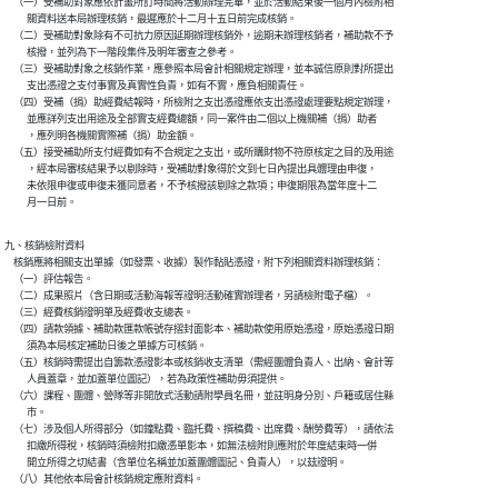
    （一）受補助對象應依計畫所訂時間將活動辦理完畢，並於活動結束後一個月內檢附相

          關資料送本局辦理核銷，最遲應於十二月十五日前完成核銷。

    （二）受補助對象除有不可抗力原因延期辦理核銷外，逾期未辦理核銷者，補助款不予

          核撥，並列為下一階段集件及明年審查之參考。

    （三）受補助對象之核銷作業，應參照本局會計相關規定辦理，並本誠信原則對所提出

          支出憑證之支付事實及真實性負責，如有不實，應負相關責任。

    （四）受補（捐）助經費結報時，所檢附之支出憑證應依支出憑證處理要點規定辦理，

          並應詳列支出用途及全部實支經費總額，同一案件由二個以上機關補（捐）助者

          ，應列明各機關實際補（捐）助金額。

    （五）接受補助所支付經費如有不合規定之支出，或所購財物不符原核定之目的及用途

          ，經本局審核結果予以剔除時，受補助對象得於文到七日內提出具體理由申復，

          未依限申復或申復未獲同意者，不予核撥該剔除之款項；申復期限為當年度十二

          月一日前。
九、核銷檢附資料

    核銷應將相關支出單據（如發票、收據）製作黏貼憑證，附下列相關資料辦理核銷：

    （一）評估報告。

    （二）成果照片（含日期或活動海報等證明活動確實辦理者，另請檢附電子檔）。

    （三）經費核銷證明單及經費收支總表。

    （四）請款領據、補助款匯款帳號存摺封面影本、補助款使用原始憑證，原始憑證日期

          須為本局核定補助日後之單據方可核銷。

    （五）核銷時需提出自籌款憑證影本或核銷收支清單（需經團體負責人、出納、會計等

          人員蓋章，並加蓋單位圖記），若為政策性補助毋須提供。

    （六）課程、團體、營隊等非開放式活動請附學員名冊，並註明身分別、戶籍或居住縣

          市。

    （七）涉及個人所得部分（如鐘點費、臨托費、撰稿費、出席費、酬勞費等），請依法

          扣繳所得稅，核銷時須檢附扣繳憑單影本，如無法檢附則應附於年度結束時一併

          開立所得之切結書（含單位名稱並加蓋團體圖記、負責人），以玆證明。

    （八）其他依本局會計核銷規定應附資料。