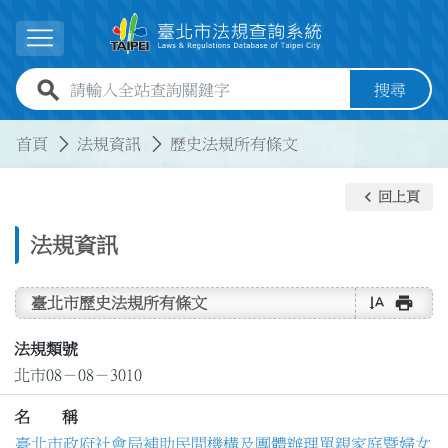
跳到主要內容
展開選單
全站查詢關鍵字欄位
搜尋
:::
:::
首頁
法規資訊
歷史法規所有條文
keyboard_arrow_left
回上頁
法規資訊
text_rotate_vertical
print
臺北市歷史法規所有條文
法規類號
北市08－08－3010
名 稱
臺北市政府社會局補助民間機構及團體辦理單親家庭暨婦女