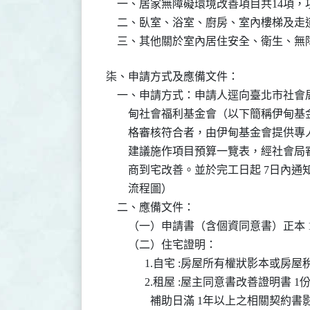
    一、居家無障礙環境改善項目共14項，
    二、臥室、浴室、廚房、室內樓梯及
    三、其他關於室內居住安全、衛生、
柒、申請方式及應備文件：

    一、申請方式：申請人逕向臺北市社
        甸社會福利基金會（以下簡稱
        格審核符合者，由伊甸基金會
        建議施作項目預算一覽表，經
        商到宅改善。並於完工日起 7日
        流程圖）

    二、應備文件：

        （一）申請書（含個資同意書）正本 
        （二）住宅證明：

              1.自宅 :房屋所有權狀影本或房
              2.租屋 :屋主同意書改善
                補助日滿 1年以上之相關契