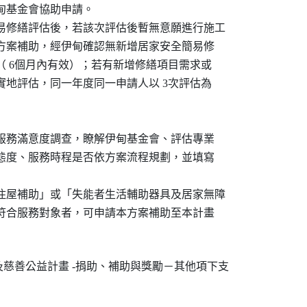
伊甸基金會協助申請。

簡易修繕評估後，若該次評估後暫無意願進行施工

申請本方案補助，經伊甸確認無新增居家安全簡易修

議書（ 6個月內有效）；若有新增修繕項目需求或

進行實地評估，同一年度同一申請人以 3次評估為

，進行服務滿意度調查，瞭解伊甸基金會、評估專業

等服務態度、服務時程是否依方案流程規劃，並填寫

繕住屋補助」或「失能者生活輔助器具及居家無障

經審核符合服務對象者，可申請本方案補助至本計畫

及慈善公益計畫 -捐助、補助與獎勵－其他項下支
