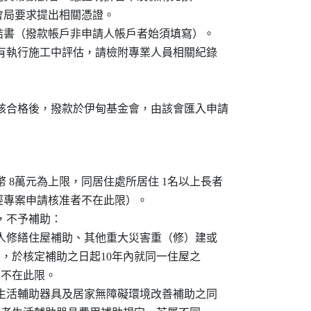
3）依社會局要求提出相關憑證。

領據切結書（撥款帳戶非申請人帳戶者始須填寫）。

片，若有執行施工中評估，請檢附專業人員相關紀錄

審核合格後，撥款於伊甸基金會，由該會匯入申請

幣 8萬元為上限，同居住處所居住 1名以上長者

情形經專案申請核准者不在此限）。

，不予補助：

收入老人修繕住屋補助、其他重大災害重（修）建或

之修繕補助，於核定補助之日起10年內就同一住屋之

項目不在此限。

失能者生活輔助器具及居家無障礙環境改善補助之同
