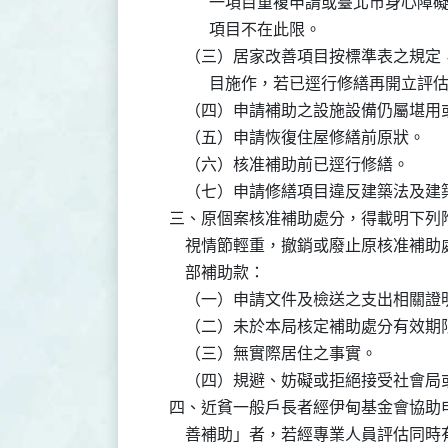
              一項目重複申請或臺北
              項目不在此限。

        （三）居家改善項目按標準表
              目施作，若已逕行修繕再
        （四）申請補助之設施設備仍屬堪
        （五）申請恢復住屋修繕前原狀。

        （六）核准補助前已逕行修繕。

        （七）申請修繕項目違反建築法
    三、原個案核准補助處分，得載明下
        視情節輕重，撤銷或廢止原核
        部補助款：

        （一）申請文件及檢送之支出相
        （二）未於本局核定補助處分有效
        （三）無實際居住之事實。

        （四）規避、妨礙或拒絕接受社
    四、近貧一般戶長者經伊甸基金會協
        善補助」者，若經專業人員評