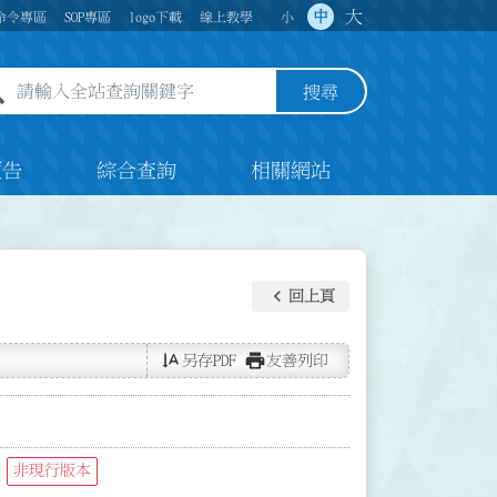
大
中
命令專區
SOP專區
logo下載
線上教學
小
全站查詢關鍵字欄位
搜尋
預告
綜合查詢
相關網站
keyboard_arrow_left
回上頁
text_rotate_vertical
print
另存PDF
友善列印
畫
非現行版本