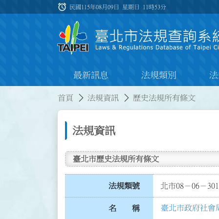
跳到主要內容
alarm
:::
民國115年08月09日 星期日
11時53分
最新訊息
法規類別
法
:::
:::
首頁
法規資訊
歷史法規所有條文
法規資訊
臺北市歷史法規所有條文
法規類號
北市08－06－301
臺北市政府社會
名 稱