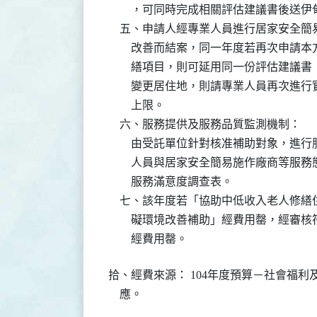
        ，可同時完成相關評估建議書後送
    五、申請人經專業人員進行居家安全
        改善而結案，同一年度若再次
        繕項目，則可延用同一份評估建
        變更居住地，則請專業人員再次
        上限。

    六、服務提供及服務品質監測機制：

        由受託單位針對核准補助對象
        人員與居家安全簡易施作廠商
        服務滿意度調查表。

    七、該年度若「協助中低收入老人修
        礙環境改善補助」經費用罄，
        經費用罄。
拾、經費來源： 104年度預算－社會福利
    應。