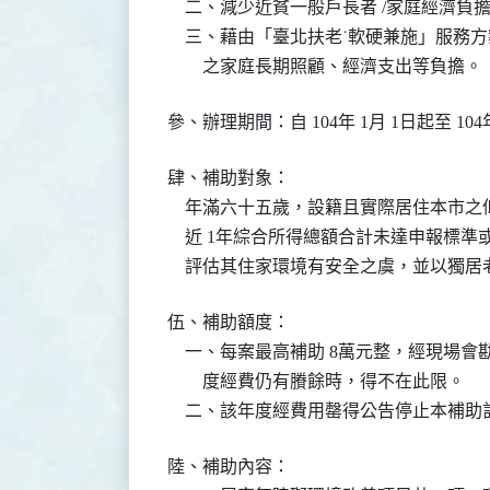
    二、減少近貧一般戶長者 /家庭經濟負擔
    三、藉由「臺北扶老˙軟硬兼施」服
        之家庭長期照顧、經濟支出等負擔。
參、辦理期間：自 104年 1月 1日起至 104
肆、補助對象：

    年滿六十五歲，設籍且實際居住本市
    近 1年綜合所得總額合計未達申報標
    評估其住家環境有安全之虞，並以獨
伍、補助額度：

    一、每案最高補助 8萬元整，經現場
        度經費仍有賸餘時，得不在此限。

    二、該年度經費用罄得公告停止本補助
陸、補助內容：
