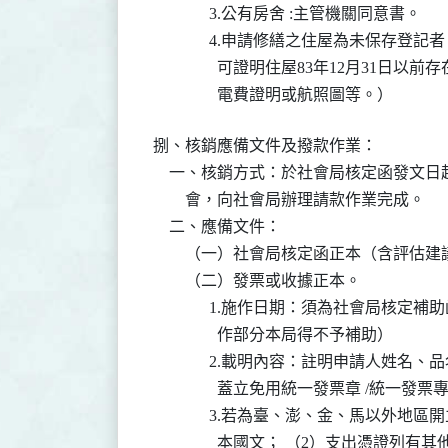
              3.公有房舍 :主管機關同意書。

              4.申請修繕之住屋為未保
                可證明住屋83年12
                電費證明或航照圖等。）
捌、核銷應備文件及撥款作業：

    一、核銷方式：於社會局核定函發文
        會，向社會局辦理請款作業完成。

    二、應備文件：

        （一）社會局核定函正本（含評估建
        （二）發票或收據正本。

              1.施作日期：須為社
                作部分本局得不予補助）

              2.載明內容：註明申
                蓋立免用統一發票章 /統
              3.若為臺、澎、金、馬
                本國文； （2）支