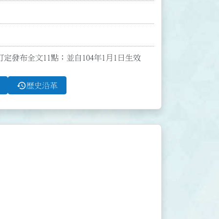
令訂定發布全文11點；並自104年1月1日生效
history
歷史沿革