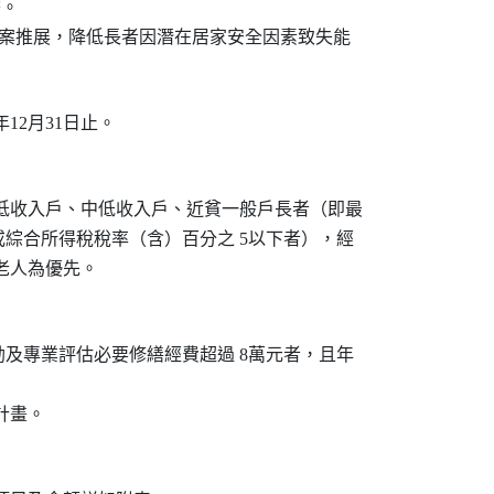
。

務方案推展，降低長者因潛在居家安全因素致失能

年12月31日止。
之低收入戶、中低收入戶、近貧一般戶長者（即最

準或綜合所得稅稅率（含）百分之 5以下者），經

居老人為優先。
會勘及專業評估必要修繕經費超過 8萬元者，且年

計畫。