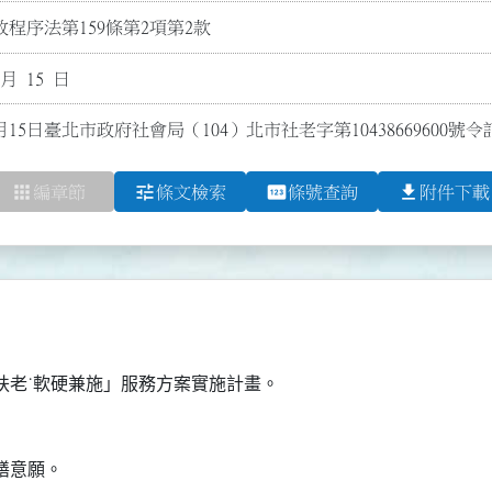
程序法第159條第2項第2款
 月 15 日
月15日臺北市政府社會局（104）北市社老字第10438669600號
apps
tune
pin
file_download
編章節
條文檢索
條號查詢
附件下載
北扶老˙軟硬兼施」服務方案實施計畫。
繕意願。
