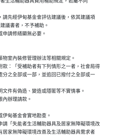
市身心障礙者生活輔助器具費用補助規定，若屬不同

之規定，請先經伊甸基金會評估建議後，依其建議項

開立評估建議書者，不予補助。

用或申請修繕顯無必要。

及建築物室內裝修管理辦法等相關規定。

列附款：「受補助者有下列情形之一者，社會局得

准補助處分之全部或一部，並追回已撥付之全部或一

關證明文件有偽造、變造或隱匿等不實情事。

期限內辦理請款。

會局或伊甸基金會實地勘查。

助申請「失能者生活輔助器具及居家無障礙環境改

估同時有居家無障礙環境改善及生活輔助器具需求者
