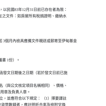
存登記者，以民國83年12月31日前已存在者為限：

月31日以前存在之文件：如房屋所有稅捐證明、繳納水

日起 3個月內檢具應備文件親送或郵寄至伊甸基金

議書 1份）。

會局核定補助函發文日期後之日期（若於發文日前已施

請人姓名、品名（與公文核定項目名稱相同）、價格、

一發票專用章及負責人章。

以外地區開立，並應符合以下規定： （1）擇要譯註

出憑證列有其他貨幣數額者，應註明折合率及檢附兌換
