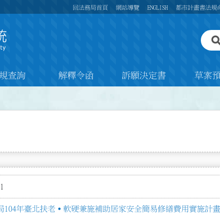
回法務局首頁
網站導覽
ENGLISH
都市計畫書法規
規查詢
解釋令函
訴願決定書
草案
1
局104年臺北扶老˙軟硬兼施補助居家安全簡易修繕費用實施計