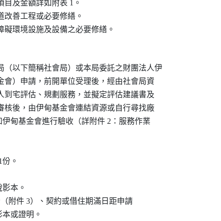
項目及金額詳如附表 1。

走道改善工程或必要修繕。

無障礙環境設施及設備之必要修繕。
會局（以下簡稱社會局）或本局委託之財團法人伊

伊甸基金會）申請，前開單位受理後，經由社會局資

提供專人到宅評估、規劃服務，並擬定評估建議書及

社會局審核後，由伊甸基金會連結資源或自行尋找廠

內通知伊甸基金會進行驗收（詳附件 2：服務作業

1份。

屋稅影本。

證明書 1份（附件 3）、契約或借住期滿日距申請

約書影本或證明。
