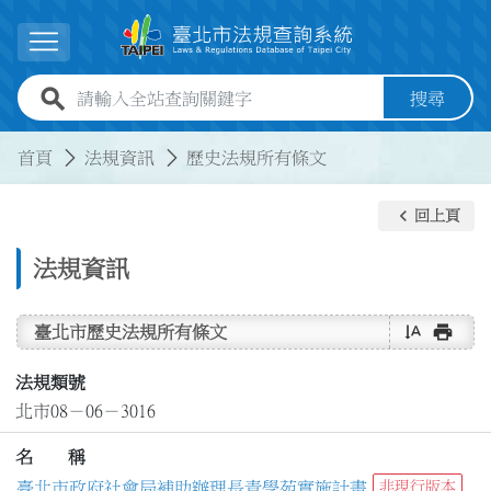
跳到主要內容
展開選單
全站查詢關鍵字欄位
搜尋
:::
:::
首頁
法規資訊
歷史法規所有條文
keyboard_arrow_left
回上頁
法規資訊
text_rotate_vertical
print
臺北市歷史法規所有條文
法規類號
北市08－06－3016
名 稱
臺北市政府社會局補助辦理長青學苑實施計畫
非現行版本