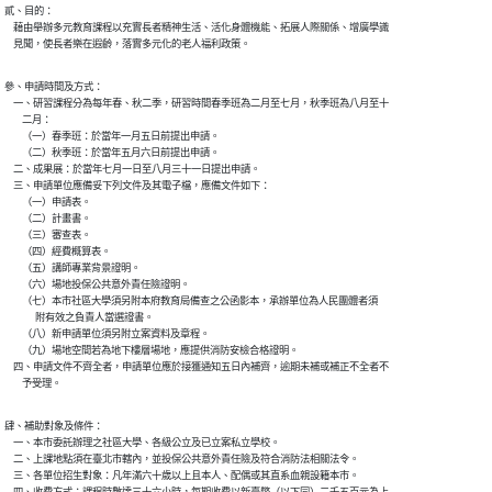
貳、目的：

    藉由舉辦多元教育課程以充實長者精神生活、活化身體機能、拓展人際關係、增廣學識

    見聞，使長者樂在遐齡，落實多元化的老人福利政策。
參、申請時間及方式：

    一、研習課程分為每年春、秋二季，研習時間春季班為二月至七月，秋季班為八月至十

        二月：

        （一）春季班：於當年一月五日前提出申請。

        （二）秋季班：於當年五月六日前提出申請。

    二、成果展：於當年七月一日至八月三十一日提出申請。

    三、申請單位應備妥下列文件及其電子檔，應備文件如下：

        （一）申請表。

        （二）計畫書。

        （三）審查表。

        （四）經費概算表。

        （五）講師專業背景證明。

        （六）場地投保公共意外責任險證明。

        （七）本市社區大學須另附本府教育局備查之公函影本，承辦單位為人民團體者須

              附有效之負責人當選證書。

        （八）新申請單位須另附立案資料及章程。

        （九）場地空間若為地下樓層場地，應提供消防安檢合格證明。

    四、申請文件不齊全者，申請單位應於接獲通知五日內補齊，逾期未補或補正不全者不

        予受理。
肆、補助對象及條件：

    一、本市委託辦理之社區大學、各級公立及已立案私立學校。

    二、上課地點須在臺北市轄內，並投保公共意外責任險及符合消防法相關法令。

    三、各單位招生對象：凡年滿六十歲以上且本人、配偶或其直系血親設籍本市。
