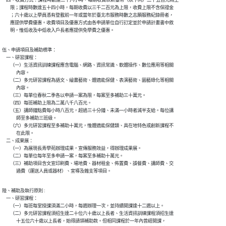
    四、收費方式：課程時數達三十六小時，每期收費以新臺幣（以下同）二千五百元為上

        限；課程時數達五十四小時，每期收費以三千二百元為上限，收費上限不含保證金

        ；六十歲以上學員憑有登載前一年或當年於臺北市服務時數之志願服務紀錄冊者，

        應提供學費優惠。收費項目及優惠方式由各申請單位自行訂定並於申請計畫書中敘

        明，惟低收及中低收入戶長者應提供免學費之優惠。
伍、申請項目及補助標準：

    一、研習課程：

        （一）生活資訊訓練課程應含電腦、網路、資訊常識、軟體操作、數位應用等相關

              內容。

        （二）多元研習課程為語文、繪畫藝術、體適能保健、表演藝術、園藝綠化等相關

              內容。

        （三）每單位春秋二季各以申請一案為限，每案至多補助三十萬元。

        （四）每班補助上限為二萬八千八百元。

        （五）講師鐘點費每小時八百元，超過三十分鐘、未滿一小時者減半支給。每位講

              師至多補助三班級。

        （六）多元研習課程至多補助十萬元，惟體適能保健類、具在地特色或創新課程不

              在此限。

    二、成果展：

        （一）為展現長青學苑辦理成果，宣傳服務效益，得辦理成果展。

        （二）每單位每年至多申請一案，每案至多補助十萬元。

        （三）補助項目含文宣印刷費、場地費、器材租金、佈置費、誤餐費、講師費、交

              通費（運送人員或器材）、宣導及雜支等項目。
陸、補助及執行原則 :

    一、研習課程：

        （一）每班每堂授課須滿二小時，每週辦理一次，並持續開課達十二週以上。

        （二）多元研習課程須招生達二十位六十歲以上長者、生活資訊訓練課程須招生達

              十五位六十歲以上長者，始得請領補助款。但相同課程於一年內曾經開課，
