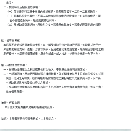
        此限。

    三、核銷時間及相關注意事項：

        （一）於計畫執行完畢十五日內檢據核銷，最遲應於當年十二月十二日前送件。

        （二）經本局核定之案件，不得向其他機關重複申請經費補助，如有重複申請、隱

              匿不實或造假情事，應撤銷該補助案件。

        （三）受補助經費報結時，所檢附之支出憑證應依政府支出憑證處理要點規定辦理

              。
玖、督導與考核：

    本局得不定期派員實地稽查考核，以了解受補助單位計畫執行情形，如發現成效不佳、

    未依補助用途支用、虛報、浮誇等情事，且經複查仍未符規定者，除應繳回該部分之補

    助經費外，本局得視情節輕重，廢止全部或一部之核定，並得停止補助一年至五年。
拾、其他應注意事項：

    一、受補助經費產生之利息或其他衍生收入，申請單位應敘明處理方式。

    二、申請補助時，應敘明預期辦理之課程時數，並於開課後每月十日前以免備文方式提

        供前一個月之月報表，核銷時應列明實際辦理之課程時數與受益學員人次，以作為

        本補助案成果考核及效益評估之參據。

    三、受補助單位應本誠信原則對所提出支出憑證之支付事實及真實性負責，如有不實，

        應負相關責任。
拾壹、經費來源：

      本計畫所需經費由本局編列相關經費支應。
拾貳、本計畫所需各項書表格式，由本局定之。