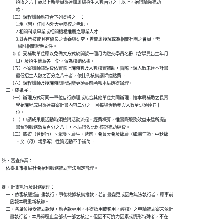
              招收之六十歲以上新學員須達該班總招生人數百分之十以上，始得請領補助

              款。

        （三）課程講師應符合下列資格之一：

              1.現（曾）任國內外大專院校之老師。

              2.相關科系畢業或相關機構推薦之專業人才。

              3.對專門技能具有優良之素養與研究，曾開班授課或為相關社團之會員，需

                檢附相關證明文件。

        （四）受補助單位應以免備文方式於開課一個月內繳交學員名冊（含學員出生年月

              日）及招生簡章各一份，做為核銷依據。

        （五）本案講師鐘點費依實際上課時數及人數核實補助，實際上課人數未達本計畫

              最低招生人數之百分之八十者，依比例核銷講師鐘點費。

        （六）課程講師及授課時間地點變更須事前函報本局始得辦理。

    二、成果展：

        （一）辦理方式可同一單位自行辦理或結合其他單位共同辦理，惟本局補助之長青

              學苑課程成果須達每案計畫內容二分之一且每場活動參與人數至少須達五十

              位。

        （二）申請成果展活動時須檢附活動流程、經費概算，惟實際服務效益未達所提計

              畫預期服務效益百分之八十，本局得依比例核銷補助經費。

        （三）旅遊（含健行）、聚餐、慶生、烤肉、會員大會及節慶（如端午節、中秋節

              、父（母）親節等）性質活動不予補助。
柒、審查作業：

    依臺北市推展社會福利服務補助辦法規定辦理。
捌、計畫執行及財務處理：

    一、依審核通過計畫執行，事後檢據核銷撥款，若計畫變更或因故無法執行者，應事前

        函報本局重新核辦。

    二、各單位接受補助款後，應專款專用，不得抵用或移用，經核准之申請補助案未依計

        畫執行者，本局得廢止全部或一部之核定。但因不可抗力因素或情形特殊者，不在
