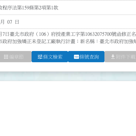
程序法第159條第2項第1款
 月 07 日
月7日臺北市政府（106）府授產業工字第10632075700號函修正
市政府加強矯正未登記工廠執行計畫；新名稱：臺北市政府加強
apps
tune
pin
file_download
編章節
條文檢索
條號查詢
附件下載