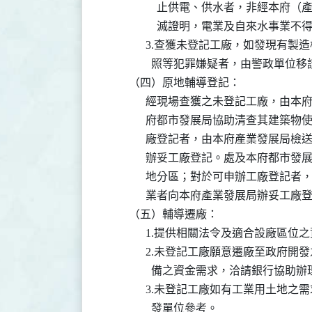
                  止供電、供水者
                  滅證明，電業及自來水
              3.查獲未登記工廠，
                照等犯罪嫌疑者，由警政
        （四）原地輔導登記：

              經現場查獲之未登記工
              府都市發展局協助清查
              廠登記者，由本府產業
              辦妥工廠登記。處及本
              地分區；對於可申辦工
              業者向本府產業發展局辦妥工廠
        （五）輔導遷廠：

              1.提供相關法令及適合
              2.未登記工廠願意遷
                備之資金需求，洽請銀
              3.未登記工廠如有工
                發單位參考。
