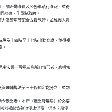
局依通報案件量，調派勘查員及公務車執行查報，並得

權責單位會同勘察，作重點取締。

察局調派專責警力及警車等配合支援執行，並維護人員

二時，下午時段為十四時至十七時出勤查證，並得視

務。

，且無行政程序法第一百零三條所訂情形者，應通知

事實，應依工廠管理輔導法第三十條規定處分之，並副

遵從或工廠經勒令歇業者，本府（產業發展局）於必要

及自來水事業會同到場配合執行停止供電、供水；經停
