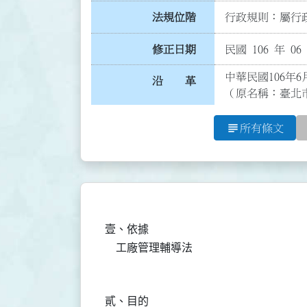
法規位階
行政規則：屬行政
修正日期
民國 106 年 06
中華民國106年6
沿 革
（原名稱：臺北
subject
所有條文
壹、依據

貳、目的
