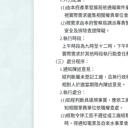
               (1)由本府產業發展
                  視實際需求邀集相關
               (2)視需求由本府警
                  安全及排除查證障礙。

              2.執行時段：

                上午時段為九時至十
                實際需求於其他時段執行勘查任
        （三）處分程序：

              1.通知陳述意見：

                經判斷屬未登記工廠
                相對人於適當期限內陳述意見。

              2.執行處分：

               (1)如經判斷具違規
                  知相關業務單位依職權查處。

               (2)經勒令停工拒不
                  時，得通知電業