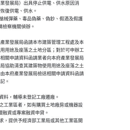
，非經本府（產業發展局）出具停止供電、供水原因消

事業不得恢復供電、供水。

如發現有製造槍械彈藥、毒品偽藥、偽鈔、假酒及假護

單位移請檢察機關偵辦。

廠，由本府產業發展局函請本市建築管理工程處及本

其建築物使用用途及座落之土地分區；對於可申辦工

發展局檢送相關申請資料函請業者向本府產業發展局

府都市發展局協助清查其建築物使用用途及座落之土

廠登記者，由本府產業發展局檢送相關申請資料函請

登記。

設廠區位之資料，輔導未登記工廠遷廠。

廠至政府開發之工業區者，如有購買土地廠房或機器設

行協助辦理融資或專案融資申貸。

業用土地之需求，提供予經濟部工業局或其他工業區開
