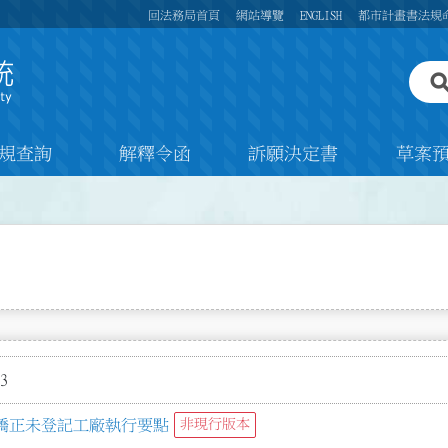
回法務局首頁
網站導覽
ENGLISH
都市計畫書法規
規查詢
解釋令函
訴願決定書
草案
3
矯正未登記工廠執行要點
非現行版本