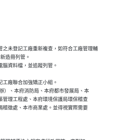
原則列管之未登記工廠重新複查，如符合工廠管理輔

，重新造冊列管。

登錄電腦資料檔，並追蹤列管。

未登記工廠聯合加強矯正小組。

業發展局（主辦）、本府消防局、本府都市發展局、本

局、本市建築管理工程處、本府環境保護局環保稽查

處、本市稅捐稽徵處、本市商業處。並得視實際需要
