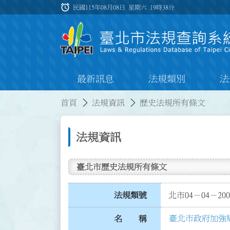
跳到主要內容
alarm
:::
民國115年08月08日 星期六
19時38分
最新訊息
法規類別
法
:::
:::
首頁
法規資訊
歷史法規所有條文
法規資訊
臺北市歷史法規所有條文
法規類號
北市04－04－200
臺北市政府加強
名 稱