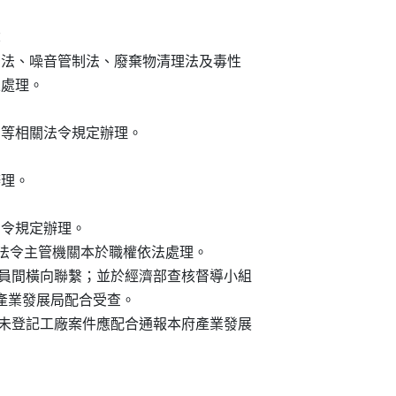


法、水污染防治法、噪音管制法、廢棄物清理法及毒性

規定處理。

勞動檢查法等相關法令規定辦理。

辦理。

相關法令規定辦理。

者，由各該法令主管機關本於職權依法處理。

絡人，俾利成員間橫向聯繫；並於經濟部查核督導小組

協助本府產業發展局配合受查。

業務時，發現未登記工廠案件應配合通報本府產業發展
