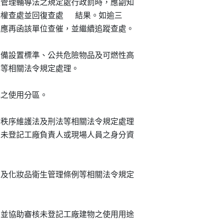
記工廠，依工廠管理輔導法之規定處行政罰時，應副知

單位依職權查處並回復查處      結果。如逾三

本府產業發展局應再函該單位查催，並繼續追蹤查處。

場所消防安全設備設置標準、公共危險物品及可燃性高

全管理辦法等相關法令規定處理。

所在地之使用分區。

處罰條例、社會秩序維護法及刑法等相關法令規定處理

展局執行查報及未登記工廠負責人或現場人員之身分資

管理法、藥事法及化妝品衛生管理條例等相關法令規定

法令規定處理，並協助審核未登記工廠建物之使用用途
