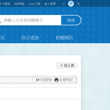
大
中
命令專區
SOP專區
logo下載
線上教學
小
全站查詢關鍵字欄位
搜尋
預告
綜合查詢
相關網站
keyboard_arrow_left
回上頁
text_rotate_vertical
print
另存PDF
友善列印