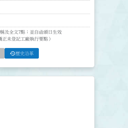
名稱及全文7點；並自函頒日生效

矯正未登記工廠執行要點）
history
歷史沿革