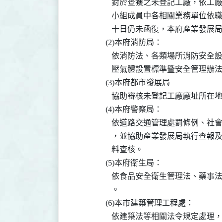
                  對於查獲之未登
                  小組成員中各相關業務
                  十日仍未函復，
               (2)本府消防局：

                  依消防法、各類
                  壓氣體設置標準暨安
               (3)本府都市發展局

                  協助審核未登記工廠廠址
               (4)本府警察局：

                  依道路交通管理
                  ，並協助產業發
                  料查核。

               (5)本府衛生局：

                  依食品安全衛生
                  。

               (6)本市建築管理工程處：

                  依建築法等相關