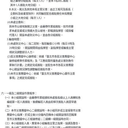
                組之幕僚分組組長（每次 1人），並率 4名同仁進駐（

                其中 1人進駐大地分組）。

              B.水災、風災及其他本局主管災害：由正工程司及股長（

                企劃科及秘書室除外）共同輪班配合進駐擔任本局應變

                小組之大地分組（每次 1人）。

           (4)本處企劃科：

              與本市山坡地無關之災害，由幕僚作業組進駐，如市府要

              求本處支援或災情擴大至山坡地，即報請指揮官（或授權

              代理人）開設本處防災中心，並由各分組進駐。

          3.輪值時間：

           (1)本處防災中心：採二班制，每班輪值12小時（每日 8時及

              20時交接），開設期間得由指揮官、副指揮官或輪值主管

              視狀況調整部分人力。

           (2)區災害應變中心搶修組：依據「臺北市各區災害應變中心

              搶修組標準作業程序」及「工務局暨所屬各處災害防救作

              業執行計畫」之規定完成進駐，並配合本市各區災害應變

              中心開設現況彈性調整輪班進駐作業。

           (3)本市災害應變中心：依據「臺北市災害應變中心運作注意

六、一級及二級開設作業程序：

    （一）本小組開設時，由幕僚作業組通知本處股長級以上人員轉知各

          編組第一班人員進駐，後續輪班人員由前梯次進駐人員提早通

          知。

    （二）本市災害應變中心二級開設時，本小組同步成立並接受市災害

          應變中心指揮，於成立後10分鐘內回傳本小組開設情形回報單

          至市災害應變中心工程搶修組；二級轉一級開設時亦同。

    （三）本小組進駐人員，應受本小組輪值主管之指揮、協調及整合。

    （四）本小組二級開設時於每日 5、11、17及23時，一級開設時於每
