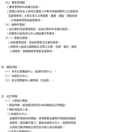
    （九）審查管理組：

          1.審查管理科科長兼任組長。

          2.辦理山坡地水土保持計畫施工中案件與違規案件之災害勘查

            及處理事項；主管災害之災情蒐集、彙整、通報、現勘查證

            、災害搶救等緊急處理事項。

    （十）幕僚作業組：

          1.由企劃科及秘書室組成，並由企劃科科長兼任組長。

          2.綜整各分組及防災中心開設運作等事宜。

    （十一）後勤支援組：

            1.由秘書室組成，並由秘書室主任兼任組長。

            2.辦理本小組成立期間辦公空間之水電、空調、電信、進駐

四、進駐地點：

    （一）本市災害應變中心（指揮作業中心）。

    （二）本處防災中心。

五、成立時機：

    （一）三級強化開設

          1.開設時機：經接獲消防局及本局通報成立時開設。

          2.進駐地點及人員：

           (1)本處防災中心：

              由幕僚作業組待命應變，或視需要由幕僚作業組組長報請

              指揮官（或授權代理人）開設本處防災中心，指揮官得視

              災情狀況要求輪值主管及各分組人員派員進駐。

           (2)本市災害應變中心：
