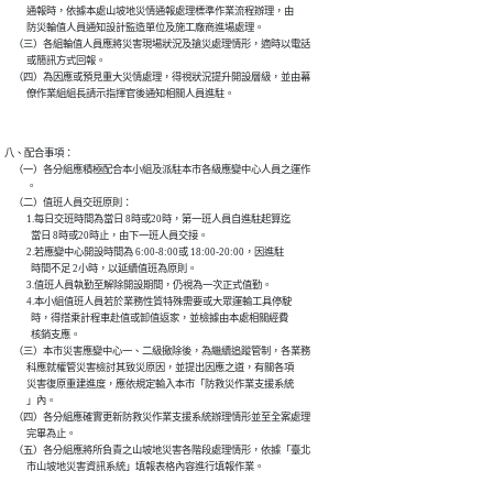
          通報時，依據本處山坡地災情通報處理標準作業流程辦理，由

          防災輪值人員通知設計監造單位及施工廠商進場處理。

    （三）各組輪值人員應將災害現場狀況及搶災處理情形，適時以電話

          或簡訊方式回報。

    （四）為因應或預見重大災情處理，得視狀況提升開設層級，並由幕

八、配合事項：

    （一）各分組應積極配合本小組及派駐本市各級應變中心人員之運作

          。

    （二）值班人員交班原則：

          1.每日交班時間為當日 8時或20時，第一班人員自進駐起算迄

            當日 8時或20時止，由下一班人員交接。

          2.若應變中心開設時間為 6:00-8:00或 18:00-20:00，因進駐

            時間不足 2小時，以延續值班為原則。

          3.值班人員執勤至解除開設期間，仍視為一次正式值勤。

          4.本小組值班人員若於業務性質特殊需要或大眾運輸工具停駛

            時，得搭乘計程車赴值或卸值返家，並檢據由本處相關經費

            核銷支應。

    （三）本市災害應變中心一、二級撤除後，為繼續追蹤管制，各業務

          科應就權管災害檢討其致災原因，並提出因應之道，有關各項

          災害復原重建進度，應依規定輸入本市「防救災作業支援系統

          」內。

    （四）各分組應確實更新防救災作業支援系統辦理情形並至全案處理

          完畢為止。

    （五）各分組應將所負責之山坡地災害各階段處理情形，依據「臺北
