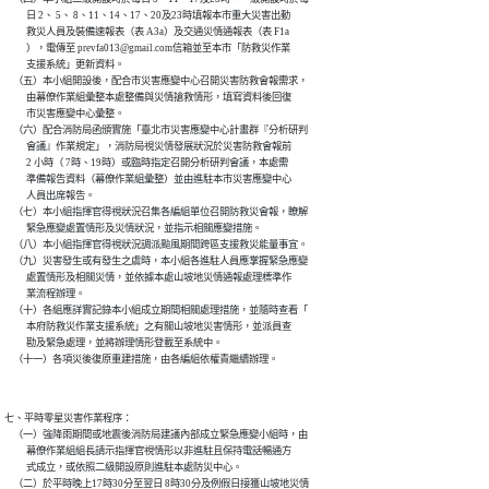
          日 2、 5、 8、11、14、17、20及23時填報本市重大災害出動

          救災人員及裝備速報表（表 A3a）及交通災情通報表（表 F1a

          ），電傳至 prevfa013@gmail.com信箱並至本市「防救災作業

          支援系統」更新資料。

    （五）本小組開設後，配合市災害應變中心召開災害防救會報需求，

          由幕僚作業組彙整本處整備與災情搶救情形，填寫資料後回復

          市災害應變中心彙整。

    （六）配合消防局函頒實施「臺北市災害應變中心計畫群『分析研判

          會議』作業規定」，消防局視災情發展狀況於災害防救會報前

          2 小時（ 7時、19時）或臨時指定召開分析研判會議，本處需

          準備報告資料（幕僚作業組彙整）並由進駐本市災害應變中心

          人員出席報告。

    （七）本小組指揮官得視狀況召集各編組單位召開防救災會報，瞭解

          緊急應變處置情形及災情狀況，並指示相關應變措施。

    （八）本小組指揮官得視狀況調派颱風期間跨區支援救災能量事宜。

    （九）災害發生或有發生之虞時，本小組各進駐人員應掌握緊急應變

          處置情形及相關災情，並依據本處山坡地災情通報處理標準作

          業流程辦理。

    （十）各組應詳實記錄本小組成立期間相關處理措施，並隨時查看「

          本府防救災作業支援系統」之有關山坡地災害情形，並派員查

          勘及緊急處理，並將辦理情形登載至系統中。

七、平時零星災害作業程序：

    （一）強降雨期間或地震後消防局建議內部成立緊急應變小組時，由

          幕僚作業組組長請示指揮官視情形以非進駐且保持電話暢通方

          式成立，或依照二級開設原則進駐本處防災中心。

    （二）於平時晚上17時30分至翌日 8時30分及例假日接獲山坡地災情
