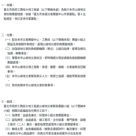
一、依據：

    臺北市政府工務局大地工程處（以下簡稱本處）為執行本市山坡地災

    害防救應變措施，依據「臺北市各級災害應變中心作業要點」第十五

二、任務：

    （一）配合本市災害應變中心、工務局（以下簡稱本局）應變小組之

          開設及其相關作業規定，處理山坡地災害防救應變措施。

    （二）加強坡地災害防救相關機關（單位）之縱向指揮、督導及橫向

          協調、聯繫事宜。

    （三）掌握本市山坡地災害狀況，即時傳遞災情並通報各級相關機關

          應變處理。

    （四）本市山坡地災情之蒐集、查證、彙整、通報、災害搶救及回報

          事項。

    （五）本市山坡地災害緊急救災人力、物資之協調、調度等緊急措施

          。

三、組成：

    臺北市政府工務局大地工程處山坡地災害緊急應變小組（以下簡稱本

    小組）相關功能編組及任務分工如下：

    （一）指揮官：由處長兼任，綜理本小組災害應變事宜。

    （二）副指揮官：由副處長、總工程司、主任秘書、專門委員、副總

          工程司（二人）兼任，襄助指揮官處理本小組災害應變事宜。

    （三）輪值主管：由各編組組長（後勤支援組除外）輪流兼任，綜理

          本處防災中心開設運作、防救災作業支援系統案件分派及各項
