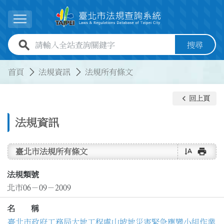
跳到主要內容
展開選單
全站查詢關鍵字欄位
搜尋
:::
:::
首頁
法規資訊
法規所有條文
keyboard_arrow_left
回上頁
法規資訊
text_rotate_vertical
print
臺北市法規所有條文
法規類號
北市06－09－2009
名 稱
臺北市政府工務局大地工程處山坡地災害緊急應變小組作業