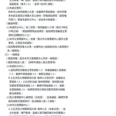
                主任秘書、專門委員、副總工程司輪班擔任本局應變小

                組副組長（每次 1人），並率 3名同仁進駐。

           (3)本處企劃科：

              與本市山坡地無關之災害，由幕僚作業組進駐，如市府要

              求本處支援或災情擴大至山坡地，即報請指揮官（或授權

              代理人）開設本處防災中心，並由各分組進駐。

          3.輪值時間：

           (1)本處防災中心：採二班制，每班輪值12小時（每日 8時及

              20時交接），開設期間得由指揮官、副指揮官或輪值主管

              視狀況調整部分人力。

           (2)本市災害應變中心：依據「臺北市災害應變中心運作注意

              事項」之規定完成進駐。

          4.為因應或預見重大災情，必要時本小組進駐待命人員得提升

            為一級開設。

    （三）一級開設

          1.開設時機：配合本市災害應變中心同步一級開設。

          2.進駐地點及人員：（詳附件進駐人員注意事項）

           (1)本處防災中心：

              A.副指揮官及輪值主管各進駐 1人，各編組輪值人員進駐

                2 人，幕僚作業組進駐 3人，後勤支援組 1人。

              B.土石流及大規模崩塌災害 /森林火災發生時，由輪值主

                管進駐 1人，土石流防治組 /森林遊憩組、坡地整治組

                及審查管理組各進駐 2人，幕僚作業組進駐 3人，後勤

                支援組進駐 1人，指揮官得視災情狀況要求其餘分組機

                動派員進駐。

           (2)區災害應變中心搶修組（北投區）：由各編組（幕僚作業

              組及後勤支援組除外）指派輪值人員 1人進駐。

           (3)本市災害應變中心：

              A.土石流及大規模崩塌災害 /森林火災（本處主政）：由

                主任秘書、專門委員、副總工程司輪班擔任本局應變小
