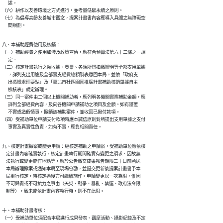
      述。

（六）耕作以友善環境之方式進行，並考量低碳永續之原則。

（七）為倡導高齡友善城市觀念，提案計畫書內容應導入具體之無障礙空

      間規劃。
八、本補助經費使用及核銷：

（一）補助經費之使用如涉及政策宣傳，應符合預算法第六十二條之一規

      定。

（二）核定計畫執行之領收據、發票、各類所得扣繳證明等全部支用單據

      ，詳列支出用途及全部實支經費總額製表繳回本局，並依「政府支

      出憑證處理要點」及「臺北市社區園圃推廣計畫補助核銷單據自主

      檢核表」規定辦理。

（三）同一案件由二個以上機關補助者，應列明各機關實際補助金額，應

      詳列全部經費內容，及向各機關申請補助之項目及金額。如有隱匿

      不實或造假情事，撤銷該補助案件，並收回已撥付款項。

（四）受補助單位申請支付款項時應本誠信原則對所提出支用單據之支付

      事實及真實性負責，如有不實，應負相關責任。
九、核定計畫撤案或變更申請：經核定補助之申請案，受補助單位應依核

    定計畫內容確實執行，核定計畫執行期間確實有變更之須求、因故無

    法執行或變更施作地點等，應於公告繳交成果報告期限三十日前函送

    本局辦理撤案或通知本局至現場會勘，並提交更新後提案計畫書予本

    局重行核定，待核定過後方可繼續施作。申請變更以一次為限，惟因

    不可歸責或不可抗力之事由（天災、戰爭、暴亂、禁運、政府法令限

    制等），致未能依計畫內容執行時，則不在此限。
十、本補助計畫考核：

（一）受補助單位須配合本局進行成果發表、觀摩活動、攝影紀錄及不定
