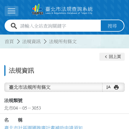
跳到主要內容
展開選單
全站查詢關鍵字欄位
搜尋
:::
:::
首頁
法規資訊
法規所有條文
keyboard_arrow_left
回上頁
法規資訊
text_rotate_vertical
print
臺北市法規所有條文
法規類號
北市04－05－3053
名 稱
臺北市社區園圃推廣計畫補助申請須知