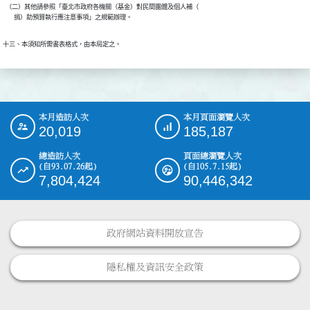
  （二）其他請參照「臺北市政府各機關（基金）對民間團體及個人補（

        捐）助預算執行應注意事項」之規範辦理。
十三、本須知所需書表格式，由本局定之。
本月造訪人次
本月頁面瀏覽人次
:::
20,019
185,187
總造訪人次
頁面總瀏覽人次
(自93.07.26起)
(自105.7.15起)
7,804,424
90,446,342
政府網站資料開放宣告
隱私權及資訊安全政策