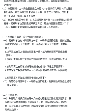
      期訪視等相關業務事項，相關影像及影片紀錄，本局擁有發表資料

      之權利。

（二）執行期間，由本局監督計畫之執行，於計畫執行完畢後，評定計畫

      執行績效，績效評量分數未逾八十分者，隔年度不予補助；分數未

      逾七十分者，連續二年不予補助。

（三）為強化補助管考作業，由本局辦理訪視作業，並訂定相關訪視作業

      程序。受補助單位於計畫成果核定日起，應維持園圃營運至少二年

      。但公有基地主管機關因另有計畫須收回者，不在此限。
十一、本補助之撤銷、廢止及追回補助款：

  （一）受補助單位有下列情形之一者，本局得視情節輕重，撤銷或廢止

        原核定補助處分之全部或一部，並追回已撥付之全部或一部補助

        款：

        1.以不實或無效之相關文件提出申請，或有其他隱匿不實或造假

          情事。

        2.核定計畫執行績效未符第六點第四款規定、未依補助項目支用

          。

        3.檢附不實之支用單據辦理核銷或有虛報、浮報之不實情事。

        4.於前點第三款營運期間內，改變園圃使用方式或停止園圃經營

          。

        5.其他違反本須知或相關法令規定之情事。

  （二）有前款各目情事者，本局得依情節輕重，對該補助案件停止補助

        一年至五年。
十二、注意事項：

  （一）非屬政府資訊公開法第十八條規定應限制公開或提供性質者，其

        受補助之民間團體或個人案件應予公開，包括補助事項、補助對

        象、核定日期及補助金額（含累積金額）等資訊本局將按季於網

        際網路公開。
