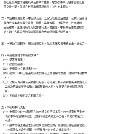
    在社區公共空間種植蔬菜及香草等植物，增加都市中可耕作面積及社

    區交流空間，並提升社區永續環境條件，特訂定本須知。
二、申請補助對象為本市里辦公處、立案之社區發展協會、公寓大廈管理

    委員會或本市立案之景觀、園藝、農業推廣、社區營造、社會福利、

    園藝療育、生態推廣等相關非營利法人或團體。申請單位如為里辦公

    處，則由各區公所協助辦理提案及代辦經費等相關事宜。
三、本補助申請期限、補助經費原則、執行期限及書表格式由本局公告。
四、申請應檢附下列相關文件：

（一）提案計畫書。

（二）提案切結書。

（三）申請單位立案證書影本。

（四）臺北市政府田園基地認養契約或土地使用同意書（應檢附地籍謄本

      ）。

（五）公職人員利益衝突迴避切結書，若係屬公職人員利益衝突迴避法第

      二條及第三條所稱公職人員或其關係人者，並應提具身分關係揭露

      表。

（六）其他經本局指定之相關文件。
五、本補助執行流程：

（一）申請單位於申請期限內將申請文件函送本局。若申請資料不全者，

      須於本局指定期限補正，屆期未補正或補正不全者，本局得駁回其

      申請。

（二）經本局審查通過之受補助單位應依提案計畫書執行社區園圃營造，

      由本局依每年公告規範，先行核撥一定比例之補助款項。
