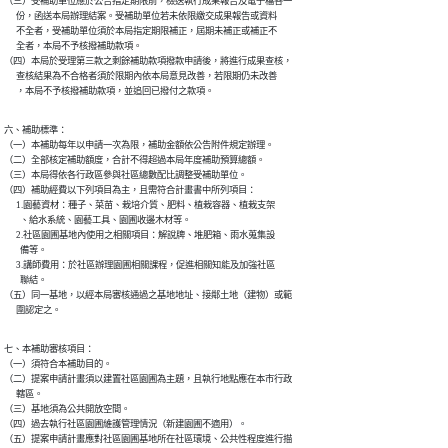
（三）受補助單位應於公告指定期限前，檢送執行成果報告及電子檔各一

      份，函送本局辦理結案。受補助單位若未依限繳交成果報告或資料

      不全者，受補助單位須於本局指定期限補正，屆期未補正或補正不

      全者，本局不予核撥補助款項。

（四）本局於受理第三款之剩餘補助款項撥款申請後，將進行成果查核，

      查核結果為不合格者須於限期內依本局意見改善，若限期仍未改善

      ，本局不予核撥補助款項，並追回已撥付之款項。
六、補助標準：

（一）本補助每年以申請一次為限，補助金額依公告附件規定辦理。

（二）全部核定補助額度，合計不得超過本局年度補助預算總額。

（三）本局得依各行政區參與社區總數配比調整受補助單位。

（四）補助經費以下列項目為主，且需符合計畫書中所列項目：

      1.園藝資材：種子、菜苗、栽培介質、肥料、植栽容器、植栽支架

        、給水系統、園藝工具、園圃收邊木材等。

      2.社區園圃基地內使用之相關項目：解說牌、堆肥箱、雨水蒐集設

        備等。

      3.講師費用：於社區辦理園圃相關課程，促進相關知能及加強社區

        聯結。

（五）同一基地，以經本局審核通過之基地地址、接鄰土地（建物）或範

      圍認定之。
七、本補助審核項目：

（一）須符合本補助目的。

（二）提案申請計畫須以建置社區園圃為主題，且執行地點應在本市行政

      轄區。

（三）基地須為公共開放空間。

（四）過去執行社區園圃維護管理情況（新建園圃不適用）。

（五）提案申請計畫應對社區園圃基地所在社區環境、公共性程度進行描
