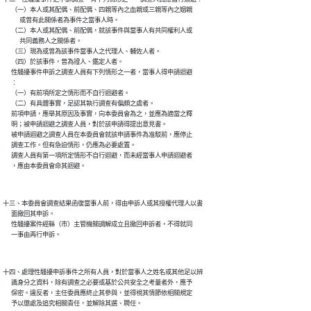
      （一）本人或其配偶、前配偶、四親等內之血親或三親等內之姻親

            或曾有此關係者為事件之當事人時。

      （二）本人或其配偶、前配偶，就該事件與當事人有共同權利人或

            共同義務人之關係者。

      （三）現為或曾為該事件當事人之代理人、輔佐人者。

      （四）於該事件，曾為證人、鑑定人者。

      性騷擾事件申訴之調查人員有下列情形之一者，當事人得申請迴避

      ︰

      （一）有前項所定之情形而不自行迴避者。

      （二）有具體事實，足認其執行調查有偏頗之虞者。

      前項申請，應舉其原因及事實，向本委員會為之，並應為適當之釋

      明；被申請迴避之調查人員，對於該申請得提出意見書。

      被申請迴避之調查人員在本委員會就該申請事件為准駁前，應停止

      調查工作。但有急迫情形，仍應為必要處置。

      調查人員有第一項所定情形不自行迴避，而未經當事人申請迴避者

十三、本委員會調查結果函復當事人前，得由申訴人或其授權代理人以書

      面撤回其申訴。

      性騷擾案件經縣（市）主管機關調解成立且撤回申訴者，不得就同

十四、處理性騷擾申訴事件之所有人員，對於當事人之姓名或其他足以辨

      識身分之資料，除有調查之必要或基於公共安全之考量者外，應予

      保密。違反者，主任委員應終止其參與，並得視其情節依相關規定
