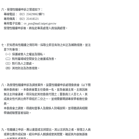
六、受理性騷擾申訴之管道如下：

    專線電話：（02）25629862轉71

    專用傳真：（02）25418521

    專用電子信箱： cv_psn@mail.taipei.gov.tw

七、於知悉有性騷擾之情形時，採取立即且有效之糾正及補救措施，並注

    意下列事項：

    （一）保護被害人之權益及隱私。

    （二）對所屬場域空間安全之維護或改善。

    （三）對行為人之懲處。

八、為受理性騷擾申訴及調查案件，設置性騷擾申訴處理委員會（以下簡

    稱本委員會），本委員會置主任委員一名，並為會議主席，主席因故

    無法主持會議者，得另指定其他委員代理之；置委員三人至七人，其

    成員女性代表比例不得低於二分之一，並視需要聘請專家學者擔任委

    員。

    本委員會之調查，得通知當事人及關係人到場說明，並得邀請具相關

九、性騷擾之申訴，應以書面或言詞提出。其以言詞為之者，受理之人員

    或單位應作成紀錄，經向申訴人朗讀或使其閱覽，確認其內容無誤後
