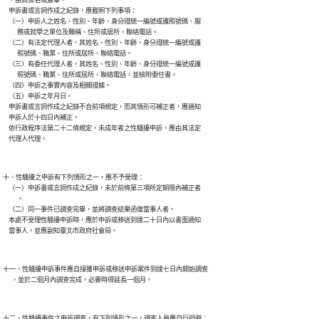
    ，由其簽名或蓋章。

    申訴書或言詞作成之紀錄，應載明下列事項：

    （一）申訴人之姓名、性別、年齡、身分證統一編號或護照號碼、服

          務或就學之單位及職稱、住所或居所、聯絡電話。

    （二）有法定代理人者，其姓名、性別、年齡、身分證統一編號或護

          照號碼、職業、住所或居所、聯絡電話。

    （三）有委任代理人者，其姓名、性別、年齡、身分證統一編號或護

          照號碼、職業、住所或居所、聯絡電話，並檢附委任書。

    （四）申訴之事實內容及相關證據。

    （五）申訴之年月日。

    申訴書或言詞作成之紀錄不合前項規定，而其情形可補正者，應通知

    申訴人於十四日內補正。

    依行政程序法第二十二條規定，未成年者之性騷擾申訴，應由其法定

十、性騷擾之申訴有下列情形之一，應不予受理：

    （一）申訴書或言詞作成之紀錄，未於前條第三項所定期限內補正者

          。

    （二）同一事件已調查完畢，並將調查結果函復當事人者。

    本處不受理性騷擾申訴時，應於申訴或移送到達二十日內以書面通知

十一、性騷擾申訴事件應自接獲申訴或移送申訴案件到達七日內開始調查

十二、性騷擾事件之申訴調查，有下列情形之一，調查人員應自行迴避︰
