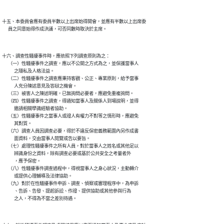
十五、本委員會應有委員半數以上出席始得開會，並應有半數以上出席委

十六、調查性騷擾事件時，應依照下列調查原則為之：

      （一）性騷擾事件之調查，應以不公開之方式為之，並保護當事人

            之隱私及人格法益。

      （二）性騷擾事件之調查應秉持客觀、公正、專業原則，給予當事

            人充分陳述意見及答辯之機會。

      （三）被害人之陳述明確，已無詢問必要者，應避免重複詢問。

      （四）性騷擾事件之調查，得通知當事人及關係人到場說明，並得

            邀請相關學識經驗者協助。

      （五）性騷擾事件之當事人或證人有權力不對等之情形時，應避免

            其對質。

      （六）調查人員因調查必要，得於不違反保密義務範圍內另作成書

            面資料，交由當事人閱覽或告以要旨。

      （七）處理性騷擾事件之所有人員，對於當事人之姓名或其他足以

            辨識身份之資料，除有調查必要或基於公共安全之考量者外

            ，應予保密。

      （八）性騷擾事件調查過程中，得視當事人之身心狀況，主動轉介

            或提供心理輔導及法律協助。

      （九）對於在性騷擾事件申訴、調查、偵察或審理程序中，為申訴

            、告訴、告發、提起訴訟、作證、提供協助或其他參與行為
