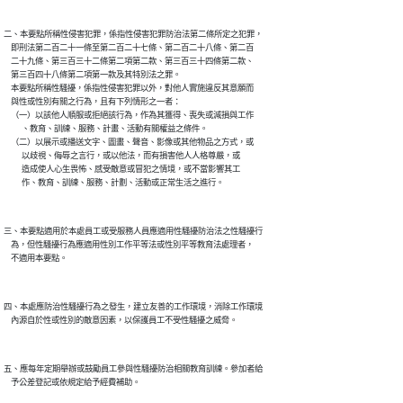
二、本要點所稱性侵害犯罪，係指性侵害犯罪防治法第二條所定之犯罪，

    即刑法第二百二十一條至第二百二十七條、第二百二十八條、第二百

    二十九條、第三百三十二條第二項第二款、第三百三十四條第二款、

    第三百四十八條第二項第一款及其特別法之罪。

    本要點所稱性騷擾，係指性侵害犯罪以外，對他人實施違反其意願而

    與性或性別有關之行為，且有下列情形之一者：

    （一）以該他人順服或拒絕該行為，作為其獲得、喪失或減損與工作

          、教育、訓練、服務、計畫、活動有關權益之條件。

    （二）以展示或播送文字、圖畫、聲音、影像或其他物品之方式，或

          以歧視、侮辱之言行，或以他法，而有損害他人人格尊嚴，或

          造成使人心生畏怖、感受敵意或冒犯之情境，或不當影響其工

三、本要點適用於本處員工或受服務人員應適用性騷擾防治法之性騷擾行

    為，但性騷擾行為應適用性別工作平等法或性別平等教育法處理者，

四、本處應防治性騷擾行為之發生，建立友善的工作環境，消除工作環境

五、應每年定期舉辦或鼓勵員工參與性騷擾防治相關教育訓練。參加者給
