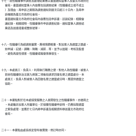
十七、就性騷擾事件調查及處理結果應以書面通知當事人及臺北市政府社

      會局。書面通知當事人內容應包括調查結果（性騷擾成立或不成立

      ）及理由、再申訴之期限為調查通知到達次日起三十日內，及再申

      訴機關為臺北市政府社會局。

      書面通知臺北市政府社會局內容應包括申訴書、訪談紀錄、相關會

      議紀錄、相關證物、性騷擾事件申訴調查紀錄、通知當事人調查結

十八、性騷擾行為經調查屬實，應視情節輕重，對加害人為適當之懲處，

      如申誡、記過、調職、降職、減薪…等，並予以追蹤、考核及監督

十九、本處員工、負責人，利用執行職務之便，對他人為性騷擾，被害人

      若依性騷擾防治法第九條第二項後段請求回復名譽之適當處分，本

      處員工、負責人對被害人為回復名譽之適當處分時，應提供適當之

二十、本要點對於在本處接受服務之人員間發生之性騷擾事件，亦適用之

      。本處雖非加害人所屬單位，於接獲性騷擾申訴時，仍應採取適當

      之緊急處理，並應於七日內將申訴書及相關資料移送臺北市政府社
